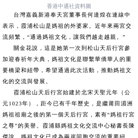
香港中通社資料圖
台灣嘉義新港奉天宮董事長何達煌在連線中
表示，霞浦松山是媽祖的外婆家。近年來兩宮交
流頻繁，“通過媽祖文化，讓我們越走越親。”
關金花說，這是她第一次到松山天后行宮參
加迎春祈年大典，媽祖文化是聯繫華僑華人的重
要橋梁和紐帶，希望通過此次活動，推動媽祖文
化的交流與發展。
霞浦松山天后行宮始建於北宋天聖元年（公
元1023年），距今已有千年歷史，是繼莆田湄洲
媽祖祖廟之後的第一個天后行宮，素有“媽祖行宮
之尊”的美譽。霞浦縣媽祖文化交流中心秘書長陳
傑說，媽祖文化已成為兩岸同胞交流的重要紐