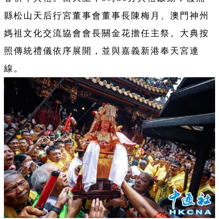
縣松山天后行宮董事會董事長陳梅月、澳門神州
媽祖文化交流協會會長關金花擔任主祭。大典按
照傳統禮儀依序展開，並與嘉義新港奉天宮連
線。