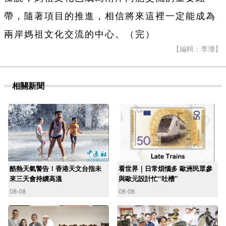
帶，隨著項目的推進，相信將來這裡一定能成為
兩岸媽祖文化交流的中心。（完）
【編輯：李濼】
相關新聞
酷熱天氣警告！香港天文台指未
看世界｜日常煩惱多 歐洲民眾參
來三天會持續高溫
與歐元設計忙“吐槽”
08-08
08-08