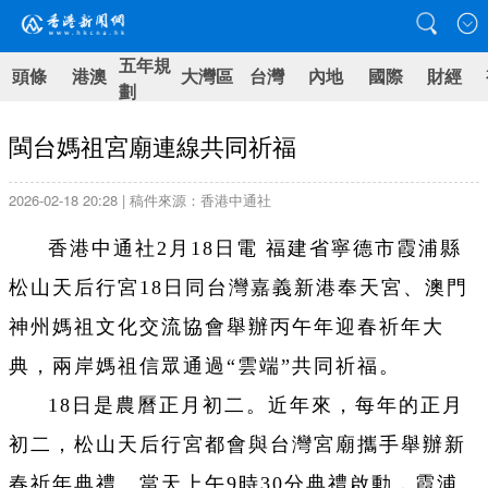
五年規
頭條
港澳
大灣區
台灣
內地
國際
財經
劃
閩台媽祖宮廟連線共同祈福
2026-02-18 20:28 | 稿件來源：香港中通社
香港中通社2月18日電 福建省寧德市霞浦縣
松山天后行宮18日同台灣嘉義新港奉天宮、澳門
神州媽祖文化交流協會舉辦丙午年迎春祈年大
典，兩岸媽祖信眾通過“雲端”共同祈福。
18日是農曆正月初二。近年來，每年的正月
初二，松山天后行宮都會與台灣宮廟攜手舉辦新
春祈年典禮。當天上午9時30分典禮啟動，霞浦