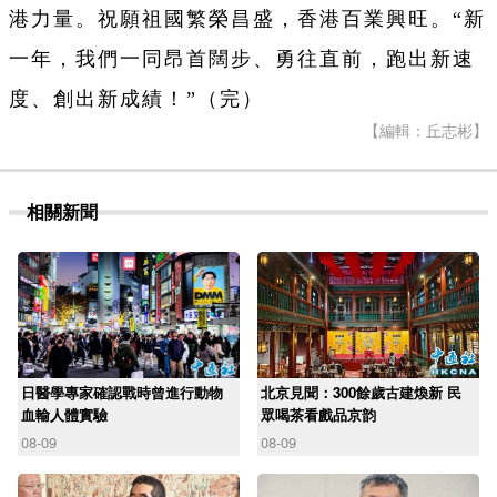
港力量。祝願祖國繁榮昌盛，香港百業興旺。“新
一年，我們一同昂首闊步、勇往直前，跑出新速
度、創出新成績！”（完）
【編輯：丘志彬】
相關新聞
日醫學專家確認戰時曾進行動物
北京見聞：300餘歲古建煥新 民
血輸人體實驗
眾喝茶看戲品京韵
08-09
08-09