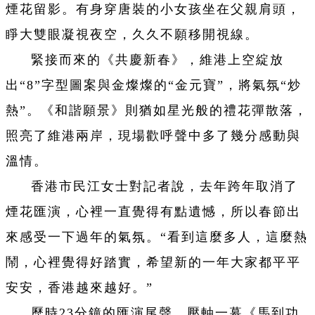
煙花留影。有身穿唐裝的小女孩坐在父親肩頭，
睜大雙眼凝視夜空，久久不願移開視線。
緊接而來的《共慶新春》，維港上空綻放
出“8”字型圖案與金燦燦的“金元寶”，將氣氛“炒
熱”。《和諧願景》則猶如星光般的禮花彈散落，
照亮了維港兩岸，現場歡呼聲中多了幾分感動與
溫情。
香港市民江女士對記者說，去年跨年取消了
煙花匯演，心裡一直覺得有點遺憾，所以春節出
來感受一下過年的氣氛。“看到這麼多人，這麼熱
鬧，心裡覺得好踏實，希望新的一年大家都平平
安安，香港越來越好。”
歷時23分鐘的匯演尾聲，壓軸一幕《馬到功