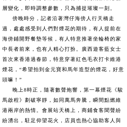
層變化，即時調整參數，只為捕捉璀璨一刻。
傍晚時分，記者沿著灣仔海傍人行天橋走
過，處處感受到人們對煙花的期待，有人提前在
海傍鋪開野餐墊等候，有人特意推著坐輪椅的家
中長者前來，也有人精心打扮。廣西遊客藍女士
首次來香港過春節，特意穿著紅色毛衣打卡維港
煙花，“希望拍到金元寶和馬年造型的煙花，好意
頭嘛！”
晚上8時正，隨著數聲炮響，第一幕煙花《駿
馬啟程》劃破寧靜，如同萬馬奔騰，瞬間點燃維
港兩岸的熱情。會展站天橋上，商鋪食客聞聲紛
紛湧出，駐足仰望花火，店員也熱心協助客人與