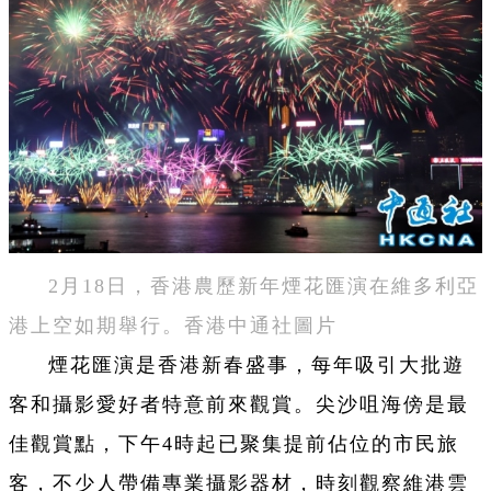
2月18日，香港農歷新年煙花匯演在維多利亞
港上空如期舉行。香港中通社圖片
煙花匯演是香港新春盛事，每年吸引大批遊
客和攝影愛好者特意前來觀賞。尖沙咀海傍是最
佳觀賞點，下午4時起已聚集提前佔位的市民旅
客，不少人帶備專業攝影器材，時刻觀察維港雲