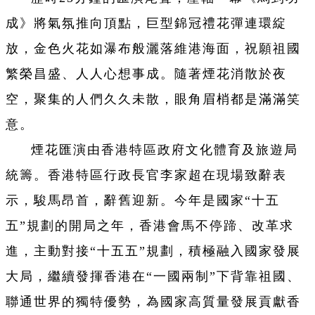
成》將氣氛推向頂點，巨型錦冠禮花彈連環綻
放，金色火花如瀑布般灑落維港海面，祝願祖國
繁榮昌盛、人人心想事成。隨著煙花消散於夜
空，聚集的人們久久未散，眼角眉梢都是滿滿笑
意。
煙花匯演由香港特區政府文化體育及旅遊局
統籌。香港特區行政長官李家超在現場致辭表
示，駿馬昂首，辭舊迎新。今年是國家“十五
五”規劃的開局之年，香港會馬不停蹄、改革求
進，主動對接“十五五”規劃，積極融入國家發展
大局，繼續發揮香港在“一國兩制”下背靠祖國、
聯通世界的獨特優勢，為國家高質量發展貢獻香