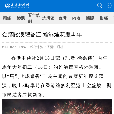
五年規
頭條
港澳
大灣區
台灣
內地
國際
財經
劃
金蹄踏浪耀香江 維港煙花慶馬年
2026-02-19 09:48 | 稿件來源：香港中通社
香港中通社2月18日電（記者 徐嘉儀）丙午
馬年大年初二（18日）的維港夜空格外璀璨。
以“馬到功成耀香江”為主題的農曆新年煙花匯
演，晚上8時準時在香港維多利亞港上空盛放，與
市民遊客共賀新春。