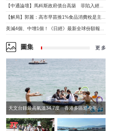
【中通論壇】馬科斯政府債台高築 菲陷入經濟困境與南海對抗惡循環？
【解局】郭麗：高市早苗推1%食品消費稅是主動作為還是被迫“飲鴆止渴”
美減4個、中增1個！《日經》最新全球份額報告透露了什麼？
圖集
更 多
天文台錄最高氣溫34.7度 香港多區迎今年最熱一天