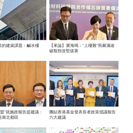
留的建築課題：鹹水樓
【來論】屠海鳴：“上樓難”荊棘滿途
破瓶頸攻堅拔寨
聯盟”就施政報告提建議：
團結香港基金發表長者政策倡議報告
統籌北都區
六大建議