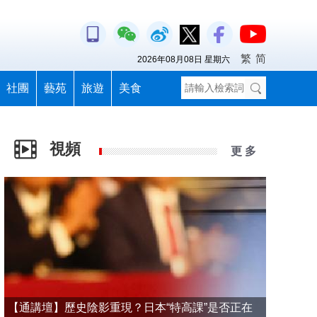
繁
简
2026年08月08日 星期六
社團
藝苑
旅遊
美食
視頻
更 多
【通講壇】歷史陰影重現？日本“特高課”是否正在