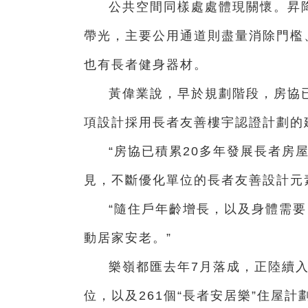
公共空間同樣處處體現關懷。昇
帶光，主要公用通道則盡量消除門檻
也有長者健身器材。
黃偉業說，早於規劃階段，房協
項設計採用長者友善樓宇認證計劃的
“房協已積累20多年發展長者房
見，不斷優化單位的長者友善設計元
“隨住戶年齡增長，以及身體需
動居家安老。”
樂嶺都匯去年7月落成，正陸續入
位，以及261個“長者安居樂”住屋