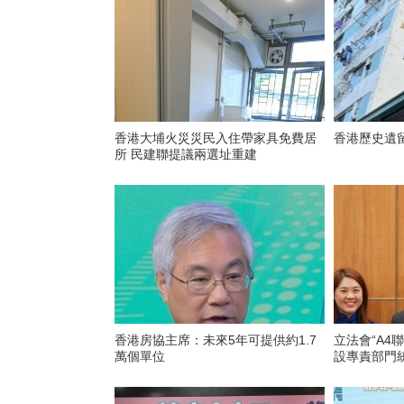
香港大埔火災災民入住帶家具免費居
香港歷史遺
所 民建聯提議兩選址重建
香港房協主席：未來5年可提供約1.7
立法會“A4
萬個單位
設專責部門