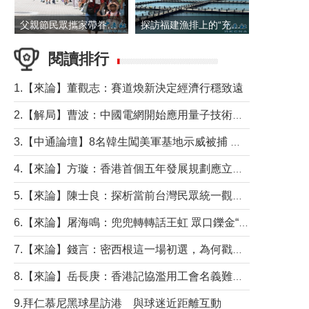
父親節民眾攜家帶眷出遊
探訪福建漁排上的“充電寶”
閱讀排行
1.【來論】董觀志：賽道煥新決定經濟行穩致遠
2.【解局】曹波：中國電網開始應用量子技術，以後會不再停電嗎？
3.【中通論壇】8名韓生闖美軍基地示威被捕 韓國年輕人反美情緒從何而來？
4.【來論】方璇：香港首個五年發展規劃應立足民生務實前行
5.【來論】陳士良：探析當前台灣民眾統一觀望心態的深層成因
6.【來論】屠海鳴：兜兜轉轉話王虹 眾口鑠金“一邊倒”
7.【來論】錢言：密西根這一場初選，為何戳中了兩黨最痛的神經？
8.【來論】岳長庚：香港記協濫用工會名義難逃法律制裁
9.拜仁慕尼黑球星訪港 與球迷近距離互動