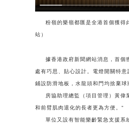
粉嶺的樂嶺都匯是全港首個獲得
站）
據香港政府新聞網站消息，首個
處有巧思、貼心設計。電燈開關特意設
鋪設防滑地板，水龍頭和門均捨棄球
房協助理總監（項目管理）黃偉
和前臂肌肉退化的長者更為方便。”
單位又設有智能樂齡緊急支援系