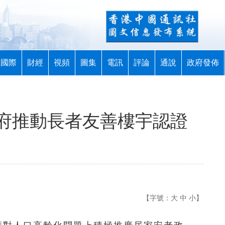
國際
財經
視頻
圖集
電訊
評論
通說
政府發佈
府推動長者友善樓宇認證
【字號：
大
中
小
】