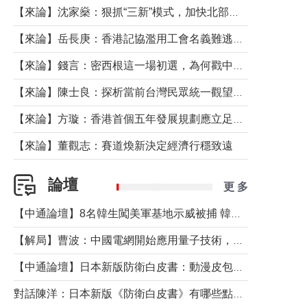
【來論】沈家燊：狠抓“三新”模式，加快北部都會區建設
【來論】岳長庚：香港記協濫用工會名義難逃法律制裁
【來論】錢言：密西根這一場初選，為何戳中了兩黨最痛的神經？
【來論】陳士良：探析當前台灣民眾統一觀望心態的深層成因
【來論】方璇：香港首個五年發展規劃應立足民生務實前行
【來論】董觀志：賽道煥新決定經濟行穩致遠
論壇
更 多
【中通論壇】8名韓生闖美軍基地示威被捕 韓國年輕人反美情緒從何而來？
【解局】曹波：中國電網開始應用量子技術，以後會不再停電嗎？
【中通論壇】日本新版防衛白皮書：動漫皮包藏不住軍國野心
對話陳洋：日本新版《防衛白皮書》有哪些點值得警惕？