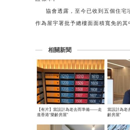
協會透露，至今已收到五個住宅
作為屋宇署批予總樓面面積寬免的
相關新聞
【有片】當設計為老去而準備——走
當設計為老
進香港“樂齡房屋”
齡房屋”