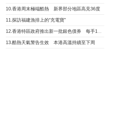
10.香港周末極端酷熱 新界部分地區高見36度
11.探訪福建漁排上的“充電寶”
12.香港特區政府推出新一批銀色債券 每手1萬元保底息4.25厘
13.酷熱天氣警告生效 本港高溫持續至下周