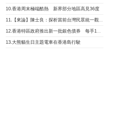
10.香港周末極端酷熱 新界部分地區高見36度
11.【來論】陳士良：探析當前台灣民眾統一觀望心態的深層成因
12.香港特區政府推出新一批銀色債券 每手1萬元保底息4.25厘
13.大熊貓生日主題電車在香港島行駛