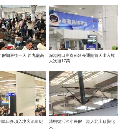
年假期最後一天 西九龍高
深港兩口岸春節延長通關首天出入境
人次逾17萬
創單日多項入境客流量紀
清明復活節小長假 港人北上歎變化
大