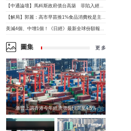
【中通論壇】馬科斯政府債台高築 菲陷入經濟困境與南海對抗惡循環？
【解局】郭麗：高市早苗推1%食品消費稅是主動作為還是被迫“飲鴆止渴”
美減4個、中增1個！《日經》最新全球份額報告透露了什麼？
圖集
更 多
滙豐上調香港今年經濟增長預測至4.5%