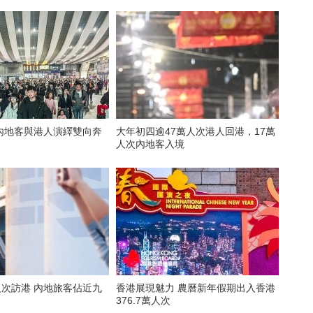
內地客與港人演繹雙向奔
大年初四逾47萬人次港人回港，17萬
人次內地客入境
人次訪港 內地旅客佔近九
香港展現魅力 農曆新年假期出入香港
376.7萬人次