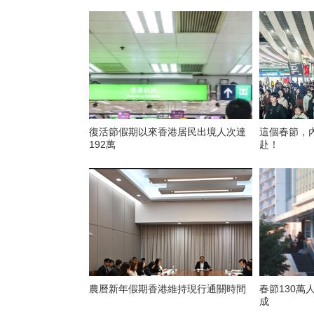
復活節假期以來香港居民出境人次達
這個春節，
192萬
赴！
農曆新年假期香港維持現行通關時間
春節130萬
成