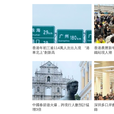
香港年初三逾114萬人次出入境 “港
香港農曆新
車北上”創新高
鐵站現人潮
中國春節遊火爆，跨境行人數預計猛
深圳多口岸
增3倍
錄