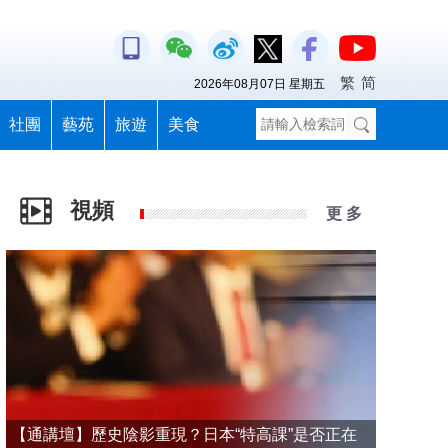
繁
简
2026年08月07日 星期五
社團
藝苑
旅遊
美食
視頻
更 多
【通講壇】歷史陰影重現？日本“特高課”是否正在