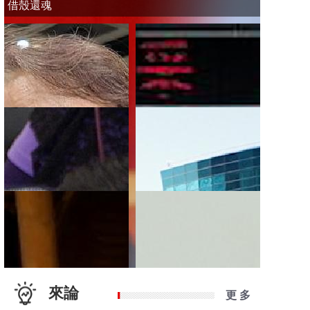
借殼還魂
來論
更 多