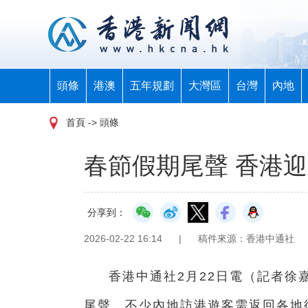
頭條
港澳
五年規劃
大灣區
台灣
內地
首頁
-> 頭條
春節假期尾聲 香港
分享到：
2026-02-22 16:14
|
稿件來源：香港中通社
香港中通社2月22日電（記者徐
尾聲，不少內地訪港遊客需返回各地