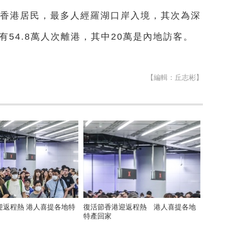
5萬為香港居民，最多人經羅湖口岸入境，其次為深
有54.8萬人次離港，其中20萬是內地訪客。
【編輯：丘志彬】
迎返程熱 港人喜提各地特
復活節香港迎返程熱 港人喜提各地
特產回家