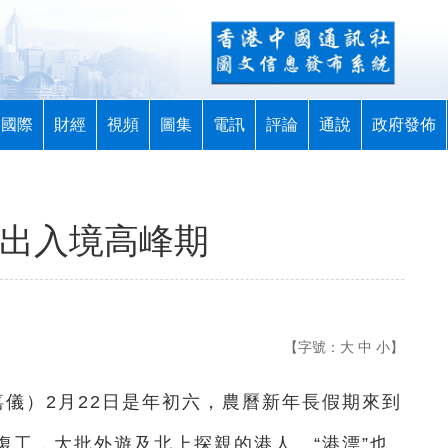
國際
財經
視頻
圖集
電訊
評論
通說
政府發佈
迎出入境高峰期
【字號：
大
中
小
】
嘉儀）2月22日是年初六，農曆新年長假期來到
復工，大批外遊及北上探親的港人、“港漂”也