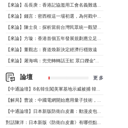
【來論】岳長庚：香港記協濫用工會名義難逃法律制裁
【來論】錢言：密西根這一場初選，為何戳中了兩黨最痛的神經？
【來論】陳士良：探析當前台灣民眾統一觀望心態的深層成因
【來論】方璇：香港首個五年發展規劃應立足民生務實前行
【來論】董觀志：賽道煥新決定經濟行穩致遠
【來論】屠海鳴：兜兜轉轉話王虹 眾口鑠金“一邊倒”
論壇
更 多
【中通論壇】8名韓生闖美軍基地示威被捕 韓國年輕人反美情緒從何而來？
【解局】曹波：中國電網開始應用量子技術，以後會不再停電嗎？
【中通論壇】日本新版防衛白皮書：動漫皮包藏不住軍國野心
對話陳洋：日本新版《防衛白皮書》有哪些點值得警惕？