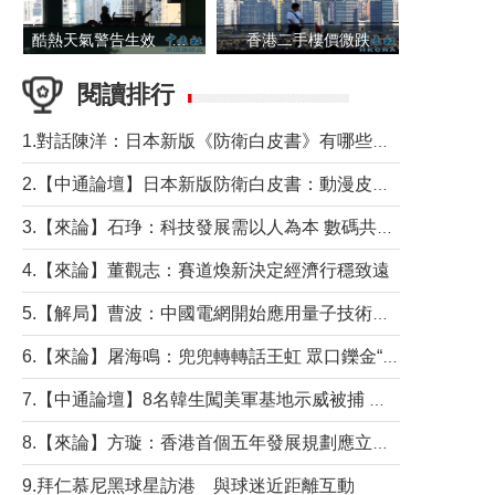
酷熱天氣警告生效 本港高溫持續至下周
香港二手樓價微跌
閱讀排行
1.對話陳洋：日本新版《防衛白皮書》有哪些點值得警惕？
2.【中通論壇】日本新版防衛白皮書：動漫皮包藏不住軍國野心
3.【來論】石琤：科技發展需以人為本 數碼共融不應讓長者放棄傳統生活方式
4.【來論】董觀志：賽道煥新決定經濟行穩致遠
5.【解局】曹波：中國電網開始應用量子技術，以後會不再停電嗎？
6.【來論】屠海鳴：兜兜轉轉話王虹 眾口鑠金“一邊倒”
7.【中通論壇】8名韓生闖美軍基地示威被捕 韓國年輕人反美情緒從何而來？
8.【來論】方璇：香港首個五年發展規劃應立足民生務實前行
9.拜仁慕尼黑球星訪港 與球迷近距離互動