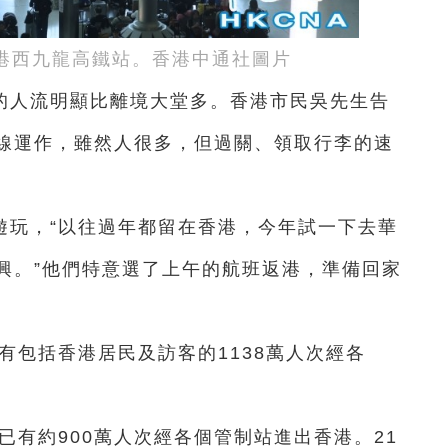
港西九龍高鐵站。香港中通社圖片
的人流明顯比離境大堂多。香港市民吳先生告
線運作，雖然人很多，但過關、領取行李的速
遊玩，“以往過年都留在香港，今年試一下去華
興。”他們特意選了上午的航班返港，準備回家
約有包括香港居民及訪客的1138萬人次經各
已有約900萬人次經各個管制站進出香港。21