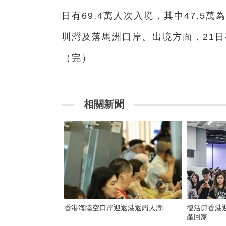
日有69.4萬人次入境，其中47.
圳灣及落馬洲口岸。出境方面，21日
（完）
相關新聞
香港海陸空口岸迎返港返崗人潮
復活節香港
產回家