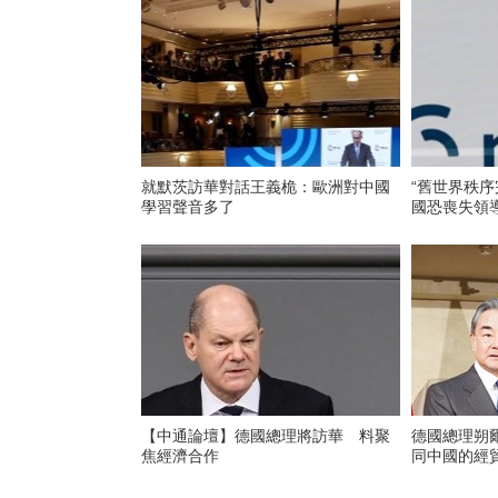
就默茨訪華對話王義桅：歐洲對中國
“舊世界秩序
學習聲音多了
國恐喪失領
【中通論壇】德國總理將訪華 料聚
德國總理朔
焦經濟合作
同中國的經