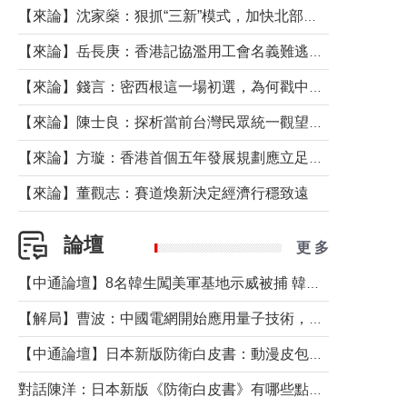
【來論】沈家燊：狠抓“三新”模式，加快北部都會區建設
【來論】岳長庚：香港記協濫用工會名義難逃法律制裁
【來論】錢言：密西根這一場初選，為何戳中了兩黨最痛的神經？
【來論】陳士良：探析當前台灣民眾統一觀望心態的深層成因
【來論】方璇：香港首個五年發展規劃應立足民生務實前行
【來論】董觀志：賽道煥新決定經濟行穩致遠
論壇
更 多
【中通論壇】8名韓生闖美軍基地示威被捕 韓國年輕人反美情緒從何而來？
【解局】曹波：中國電網開始應用量子技術，以後會不再停電嗎？
【中通論壇】日本新版防衛白皮書：動漫皮包藏不住軍國野心
對話陳洋：日本新版《防衛白皮書》有哪些點值得警惕？