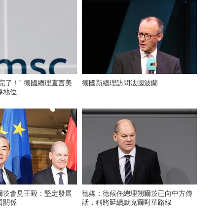
完了！” 德國總理直言美
德國新總理訪問法國波蘭
導地位
爾茨會見王毅：堅定發展
德媒：德候任總理朔爾茨已向中方傳
貿關係
話，稱將延續默克爾對華路線