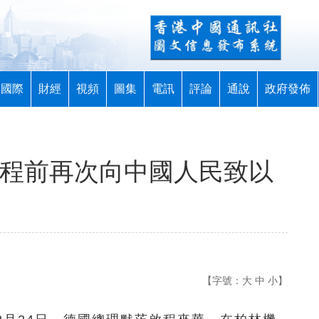
國際
財經
視頻
圖集
電訊
評論
通說
政府發佈
啟程前再次向中國人民致以
【字號：
大
中
小
】