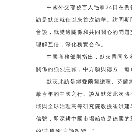
中國外交部發言人毛寧24日在
訪是默茨就任以來首次訪華。訪問期
會談，就雙邊關係和共同關心的問題
理解互信，深化務實合作。
中國商務部則指出，默茨帶同多
關係的強烈意願，中方願與德方一道
默茨此訪是繼愛爾蘭總理、芬蘭
啟今年的中國之行。談及默茨此次將
域與全球治理高等研究院教授崔洪建
信號，即深耕中國市場始終是德國的
的‘去風險’言論改變。”