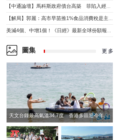
【中通論壇】馬科斯政府債台高築 菲陷入經濟困境與南海對抗惡循環？
【解局】郭麗：高市早苗推1%食品消費稅是主動作為還是被迫“飲鴆止渴”
美減4個、中增1個！《日經》最新全球份額報告透露了什麼？
圖集
更 多
天文台錄最高氣溫34.7度 香港多區迎今年最熱一天