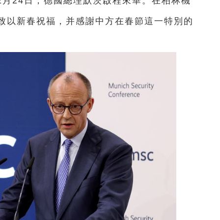
間2月24日，德國總理默茨啟程來華。在柏林機
致以新春祝福，并感謝中方在春節這一特別的