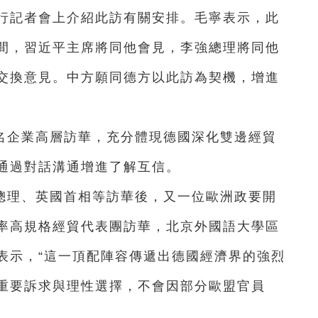
例行記者會上介紹此訪有關安排。毛寧表示，此
間，習近平主席將同他會見，李強總理將同他
交換意見。中方願同德方以此訪為契機，增進
名企業高層訪華，充分體現德國深化雙邊經貿
通過對話溝通增進了解互信。
總理、英國首相等訪華後，又一位歐洲政要開
率高規格經貿代表團訪華，北京外國語大學區
表示，“這一頂配陣容傳遞出德國經濟界的強烈
重要訴求與理性選擇，不會因部分歐盟官員