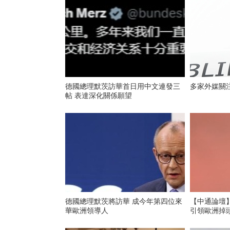
德國總理默茨訪華首日用中文連發三
多家外媒關
帖 表達深化關係願望
德國總理默茨將訪華 成今年第四位來
【中通論壇】
華歐洲領導人
引領歐洲掉