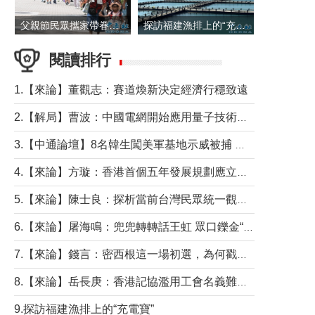
父親節民眾攜家帶眷出遊
探訪福建漁排上的“充電寶”
閱讀排行
1.【來論】董觀志：賽道煥新決定經濟行穩致遠
2.【解局】曹波：中國電網開始應用量子技術，以後會不再停電嗎？
3.【中通論壇】8名韓生闖美軍基地示威被捕 韓國年輕人反美情緒從何而來？
4.【來論】方璇：香港首個五年發展規劃應立足民生務實前行
5.【來論】陳士良：探析當前台灣民眾統一觀望心態的深層成因
6.【來論】屠海鳴：兜兜轉轉話王虹 眾口鑠金“一邊倒”
7.【來論】錢言：密西根這一場初選，為何戳中了兩黨最痛的神經？
8.【來論】岳長庚：香港記協濫用工會名義難逃法律制裁
9.探訪福建漁排上的“充電寶”