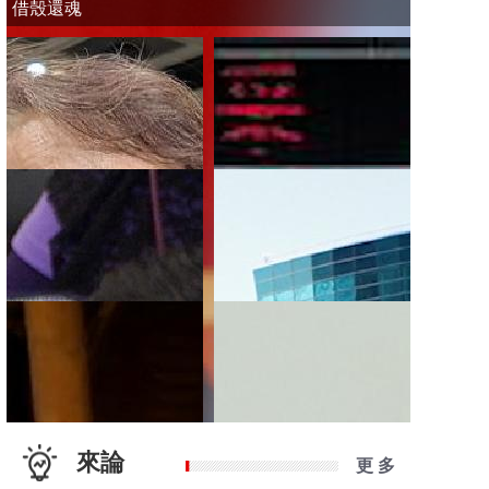
借殼還魂
來論
更 多