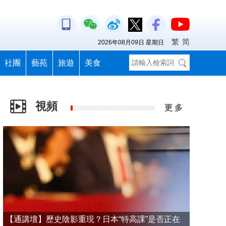
繁
简
2026年08月09日 星期日
社團
藝苑
旅遊
美食
視頻
更 多
【通講壇】歷史陰影重現？日本“特高課”是否正在