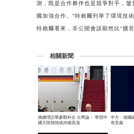
測，既是合作夥伴也是競爭對手，鑒
國加強合作。”特賴爾列舉了環境技
特賴爾看來，非公開會談顯然比“擴
相關新聞
德總理訪華參觀科企 台輿論： 學習中
中方：德國
國大陸熱情或持續高漲
有意義