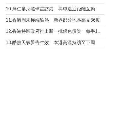
10.拜仁慕尼黑球星訪港 與球迷近距離互動
11.香港周末極端酷熱 新界部分地區高見36度
12.香港特區政府推出新一批銀色債券 每手1萬元保底息4.25厘
13.酷熱天氣警告生效 本港高溫持續至下周