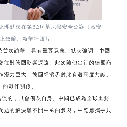
國總理默茨在第62屆慕尼黑安全會議（慕安
上致辭。新華社照片
後首次訪華，具有重要意義。默茨強調，中國
交往對德國影響深遠。此次隨他出行的德國商
作潛力巨大，德國經濟界對此有著高度共識。
”的夥伴關係。
錯誤的，只會傷及自身。中國已成為全球重要
問題的解決離不開中國的參與，中德應攜手共