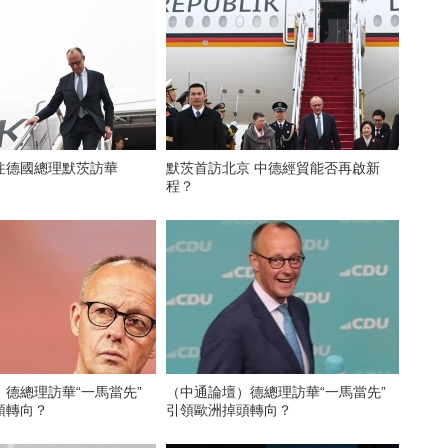
注德國總理默茨訪華
默茨首訪北京 中德經貿能否再啟新
程？
德總理訪華“一馬當先”
（中通論壇）德總理訪華“一馬當先”
頭轉向？
引領歐洲掉頭轉向？