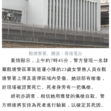
觀塘警署。圖源：香港電台
案情顯示，上午約7時45分，警方發現一名隸
屬觀塘警區軍裝巡邏小隊的23歲女警務人員在觀
塘警署上彈及退彈區域內受傷。她頭部有槍傷，
於現場被證實死亡。死者身旁有一把佩槍。
經初步調查，相信她用獲發的佩槍自殺。警
方稍後將安排為死者進行驗屍，以確定其死因。