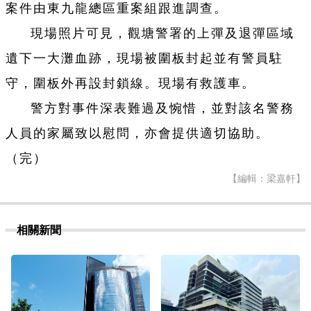
案件由東九龍總區重案組跟進調查。
現場照片可見，觀塘警署的
上彈及退彈區域
遺下一大灘血跡，現場被圍板封起並有警員駐
守，圍板外再設封鎖線。現場有救護車。
警方對事件深表難過及惋惜，並對該名警務
人員的家屬致以慰問，亦會提供適切協助。
（完）
【編輯：梁嘉軒】
相關新聞