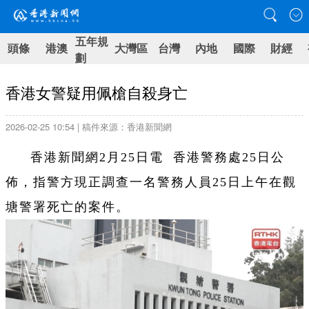
五年規
頭條
港澳
大灣區
台灣
內地
國際
財經
劃
香港女警疑用佩槍自殺身亡
2026-02-25 10:54 | 稿件來源：香港新聞網
香港新聞網2月25日電 香港警務處25日公
佈，指警方現正調查一名警務人員25日上午在觀
塘警署死亡的案件。