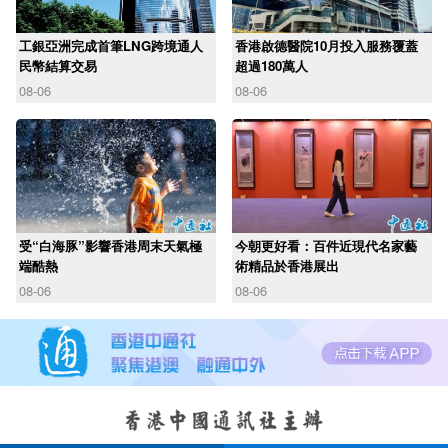
工銀亞洲完成首筆LNG跨境通人
香港啟德醫院10月投入服務覆蓋
民幣結算交易
超過180萬人
08-06
08-06
受“白海豚”影響香港周末天氣極
今朝更好看：百件近現代名家藝
端酷熱
術精品於香港展出
08-06
08-06