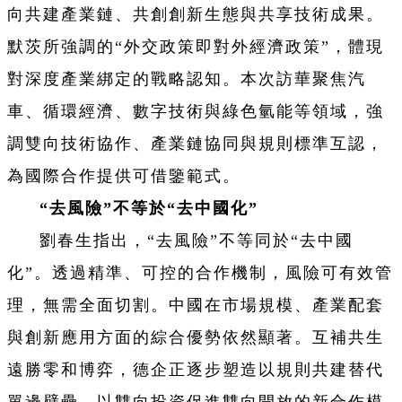
向共建產業鏈、共創創新生態與共享技術成果。
默茨所強調的“外交政策即對外經濟政策”，體現
對深度產業綁定的戰略認知。本次訪華聚焦汽
車、循環經濟、數字技術與綠色氫能等領域，強
調雙向技術協作、產業鏈協同與規則標準互認，
為國際合作提供可借鑒範式。
“去風險”不等於“去中國化”
劉春生指出，“去風險”不等同於“去中國
化”。透過精準、可控的合作機制，風險可有效管
理，無需全面切割。中國在市場規模、產業配套
與創新應用方面的綜合優勢依然顯著。互補共生
遠勝零和博弈，德企正逐步塑造以規則共建替代
單邊壁壘、以雙向投資促進雙向開放的新合作模