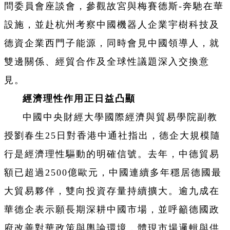
問委員會座談會，參觀故宮與梅賽德斯-奔馳在華
設施，並赴杭州考察中國機器人企業宇樹科技及
德資企業西門子能源，同時會見中國領導人，就
雙邊關係、經貿合作及全球性議題深入交換意
見。
經濟理性作用正日益凸顯
中國中央財經大學國際經濟與貿易學院副教
授劉春生25日對香港中通社指出，德企大規模隨
行是經濟理性驅動的明確信號。去年，中德貿易
額已超過2500億歐元，中國連續多年穩居德國最
大貿易夥伴，雙向投資存量持續擴大。逾九成在
華德企表示願長期深耕中國市場，並呼籲德國政
府改善對華政策與輿論環境，體現市場邏輯與供