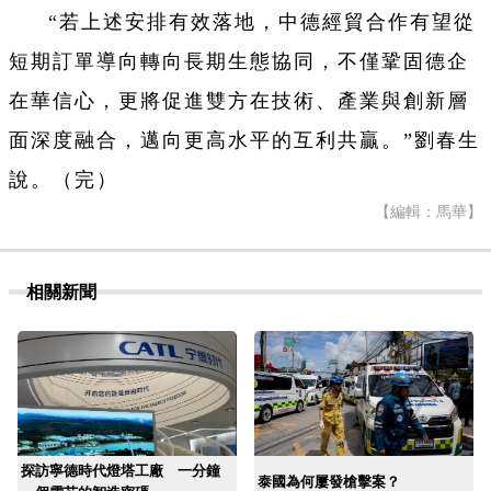
“若上述安排有效落地，中德經貿合作有望從
短期訂單導向轉向長期生態協同，不僅鞏固德企
在華信心，更將促進雙方在技術、產業與創新層
面深度融合，邁向更高水平的互利共贏。”劉春生
說。（完）
【編輯：馬華】
相關新聞
探訪寧德時代燈塔工廠 一分鐘
泰國為何屢發槍擊案？