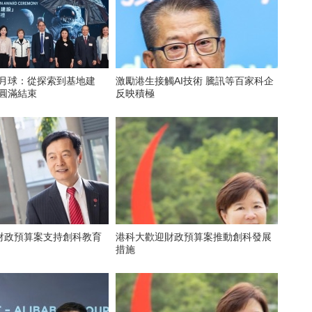
拓月球：從探索到基地建
激勵港生接觸AI技術 騰訊等百家科企
賽圓滿結束
反映積極
財政預算案支持創科教育
港科大歡迎財政預算案推動創科發展
措施