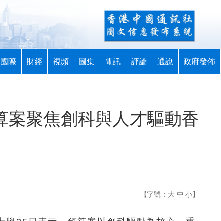
國際
財經
視頻
圖集
電訊
評論
通說
政府發佈
預算案聚焦創科與人才驅動香
【字號：
大
中
小
】