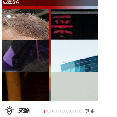
借殼還魂
來論
更 多