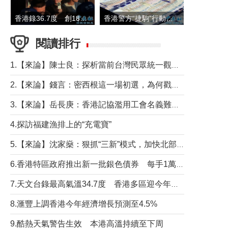
香港錄36.7度 創1884年有紀錄以來最高溫
香港警方“捷駒”行動拘147人 涉洗黑錢逾6億元
閱讀排行
1.【來論】陳士良：探析當前台灣民眾統一觀望心態的深層成因
2.【來論】錢言：密西根這一場初選，為何戳中了兩黨最痛的神經？
3.【來論】岳長庚：香港記協濫用工會名義難逃法律制裁
4.探訪福建漁排上的“充電寶”
5.【來論】沈家燊：狠抓“三新”模式，加快北部都會區建設
6.香港特區政府推出新一批銀色債券 每手1萬元保底息4.25厘
7.天文台錄最高氣溫34.7度 香港多區迎今年最熱一天
8.滙豐上調香港今年經濟增長預測至4.5%
9.酷熱天氣警告生效 本港高溫持續至下周