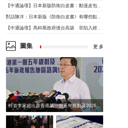
【中通論壇】日本新版防衛白皮書：動漫皮包藏不住軍國野心
對話陳洋：日本新版《防衛白皮書》有哪些點值得警惕？
【中通論壇】馬科斯政府債台高築 菲陷入經濟困境與南海對抗惡循環？
圖集
更 多
​特首李家超出席香港第一個五年規劃及2026年《施政報告》地區諮詢會