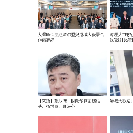
大灣區低空經濟聯盟與港城大簽署合
港理大“開
作備忘錄
設”設計比
【來論】鄭尔聰：財政預算案穩根
港嶺大歡迎
基、拓增量、展決心