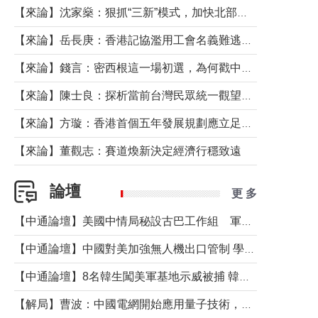
【來論】沈家燊：狠抓“三新”模式，加快北部都會區建設
【來論】岳長庚：香港記協濫用工會名義難逃法律制裁
【來論】錢言：密西根這一場初選，為何戳中了兩黨最痛的神經？
【來論】陳士良：探析當前台灣民眾統一觀望心態的深層成因
【來論】方璇：香港首個五年發展規劃應立足民生務實前行
【來論】董觀志：賽道煥新決定經濟行穩致遠
論壇
更 多
【中通論壇】美國中情局秘設古巴工作組 軍事行動箭在弦上？
【中通論壇】中國對美加強無人機出口管制 學者：貿易與安全考量兼有
【中通論壇】8名韓生闖美軍基地示威被捕 韓國年輕人反美情緒從何而來？
【解局】曹波：中國電網開始應用量子技術，以後會不再停電嗎？