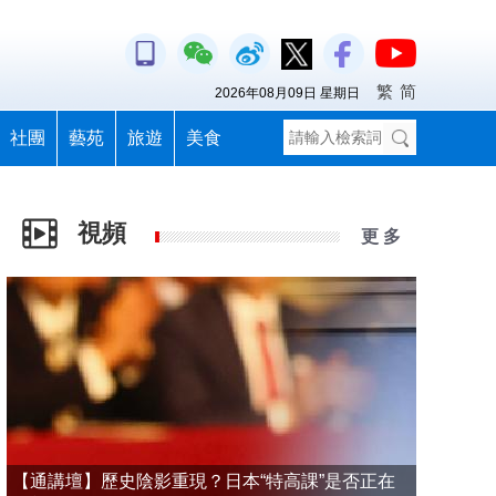
繁
简
2026年08月09日 星期日
社團
藝苑
旅遊
美食
視頻
更 多
【通講壇】歷史陰影重現？日本“特高課”是否正在