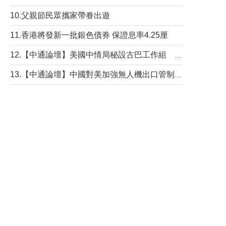
10.父親節民眾攜家帶眷出遊
11.香港將發新一批銀色債券 保證息率4.25厘
12.【中通論壇】美國中情局秘設古巴工作組 軍事行動箭在弦上？
13.【中通論壇】中國對美加強無人機出口管制 學者：貿易與安全考量兼有