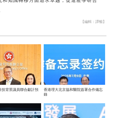
究和知識轉移方面追求卓越，促進產學研合
）
【編輯：譚暢】
科技背景議員聯合獻計預
香港理大北京協和醫院簽署合作備忘
錄