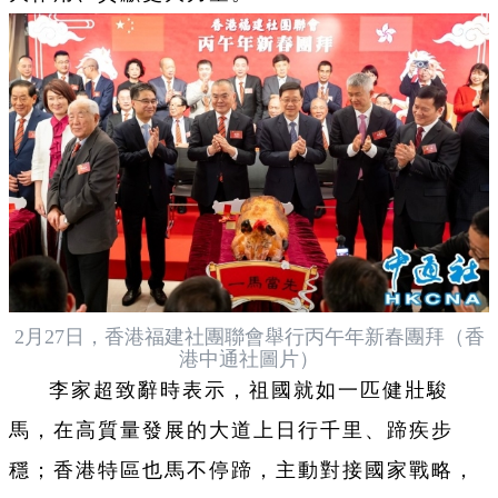
2月27日，香港福建社團聯會舉行丙午年新春團拜（香
港中通社圖片）
李家超致辭時表示，祖國就如一匹健壯駿
馬，在高質量發展的大道上日行千里、蹄疾步
穩；香港特區也馬不停蹄，主動對接國家戰略，