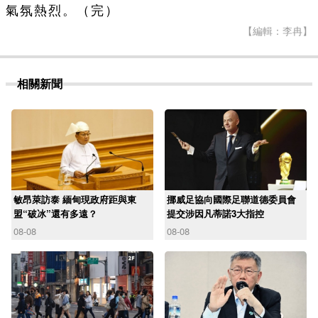
氣氛熱烈。（完）
【編輯：李冉】
相關新聞
敏昂萊訪泰 緬甸現政府距與東
挪威足協向國際足聯道德委員會
盟“破冰”還有多遠？
提交涉因凡蒂諾3大指控
08-08
08-08