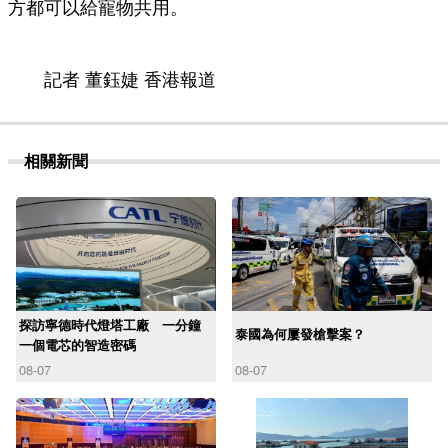
方都可以給寵物共用。
記者 董鈺婕 香港報道
相關新聞
探訪寧德時代燈塔工廠 一分鐘
泰國為何屢發槍擊案？
一個電芯的智造密碼
08-07
08-07