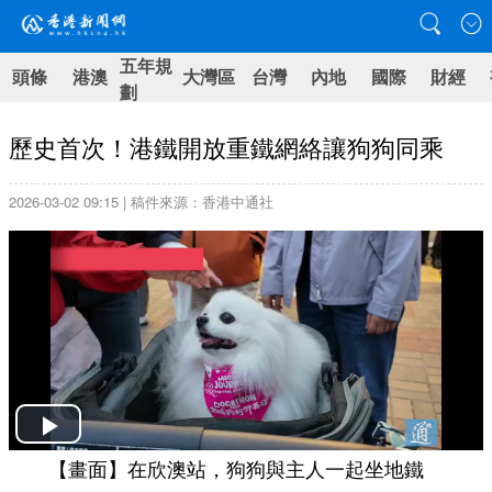
五年規
頭條
港澳
大灣區
台灣
內地
國際
財經
劃
歷史首次！港鐵開放重鐵網絡讓狗狗同乘
2026-03-02 09:15 | 稿件來源：香港中通社
Play
【畫面】在欣澳站，狗狗與主人一起坐地鐵
Video