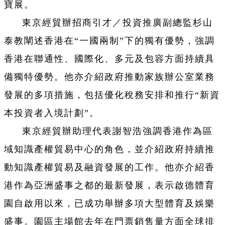
寶展。
東京經貿辦招商引才／投資推廣副總監杉山
泰教闡述香港在“一國兩制”下的獨有優勢，強調
香港在聯通性、國際化、多元及包容方面持續具
備獨特優勢。他亦介紹政府推動家族辦公室業務
發展的多項措施，包括優化稅務安排和推行“新資
本投資者入境計劃”。
東京經貿辦助理代表謝智浩強調香港作為區
域知識產權貿易中心的角色，並介紹政府持續推
動知識產權貿易及融資發展的工作。他亦介紹香
港作為亞洲盛事之都的最新發展，表示啟德體育
園自啟用以來，已成功舉辦多項大型體育及娛樂
盛事。園區主場館去年在門票銷售量方面全球排