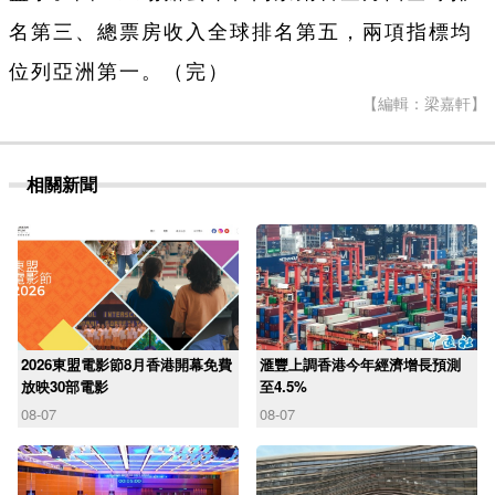
名第三、總票房收入全球排名第五，兩項指標均
位列亞洲第一。（完）
【編輯：梁嘉軒】
相關新聞
2026東盟電影節8月香港開幕免費
滙豐上調香港今年經濟增長預測
放映30部電影
至4.5%
08-07
08-07