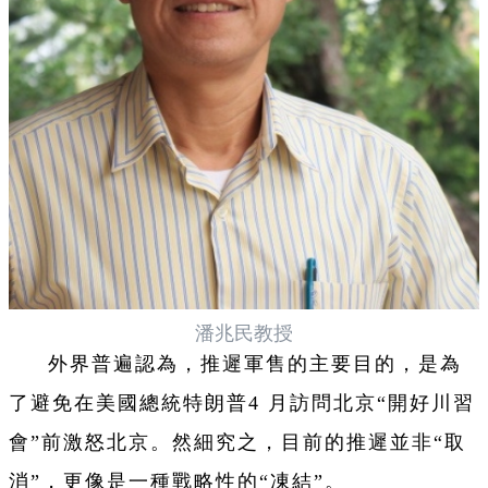
潘兆民教授
外界普遍認為，推遲軍售的主要目的，是為
了避免在美國總統特朗普4 月訪問北京“開好川習
會”前激怒北京。然細究之，目前的推遲並非“取
消”，更像是一種戰略性的“凍結”。