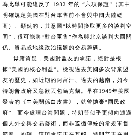
為此舉可能違反了 1982 年的 “六項保證”（其中
明確規定美國在對台軍售前不會與中國大陸磋
商）。顯然的，其意圖“以時間換取更多的談判空
間”，很可能將“對台軍售”作為與北京談判大國關
係、貿易或地緣政治議題的交易籌碼。
毋庸質疑，美國對盟友的承諾，絕對是根
據“美國的核心利益”。檢視過去美國多次背棄盟
友的歷史，如近期的阿富汗、過去的越南，如今
特朗普政府又急欲丟包烏克蘭。早在1949年美國
發表的《中美關係白皮書》，就曾拋棄“國民政
府”。而今處理台海問題，特朗普似乎更傾向通過
個人外交與交易藝術，而非遵循傳統的常規軍售
節奏。的確，這項承諾正在瓦解，特朗普正在用