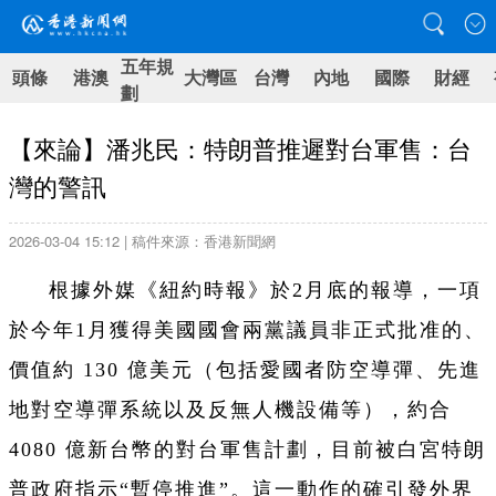
五年規
頭條
港澳
大灣區
台灣
內地
國際
財經
劃
【來論】潘兆民：特朗普推遲對台軍售：台
灣的警訊
2026-03-04 15:12 | 稿件來源：香港新聞網
根據外媒《紐約時報》於2月底的報導，一項
於今年1月獲得美國國會兩黨議員非正式批准的、
價值約 130 億美元（包括愛國者防空導彈、先進
地對空導彈系統以及反無人機設備等），約合
4080 億新台幣的對台軍售計劃，目前被白宮特朗
普政府指示“暫停推進”。這一動作的確引發外界