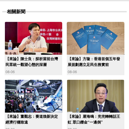
相關新聞
【來論】陳士良：探析當前台灣
【來論】方璇：香港首個五年發
民眾統一觀望心態的深層
展規劃應立足民生務實前
08-06
08-06
【來論】董觀志：賽道煥新決定
【來論】屠海鳴：兜兜轉轉話王
經濟行穩致遠
虹 眾口鑠金“一邊倒”