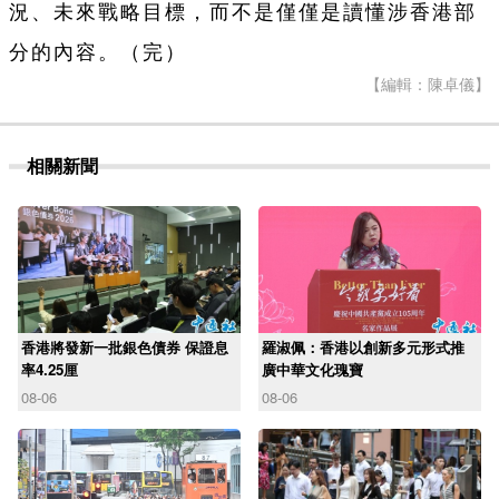
況、未來戰略目標，而不是僅僅是讀懂涉香港部
分的內容。（完）
【編輯：陳卓儀】
相關新聞
香港將發新一批銀色債券 保證息
羅淑佩：香港以創新多元形式推
率4.25厘
廣中華文化瑰寶
08-06
08-06