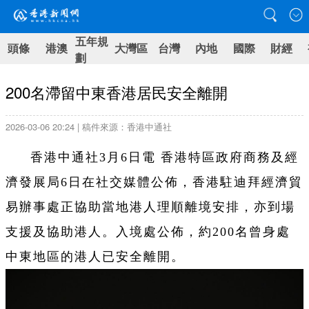
五年規
頭條
港澳
大灣區
台灣
內地
國際
財經
劃
200名滯留中東香港居民安全離開
2026-03-06 20:24 | 稿件來源：香港中通社
香港中通社3月6日電 香港特區政府商務及經
濟發展局6日在社交媒體公佈，香港駐迪拜經濟貿
易辦事處正協助當地港人理順離境安排，亦到場
支援及協助港人。入境處公佈，約200名曾身處
中東地區的港人已安全離開。