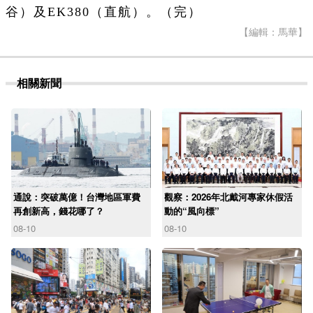
谷）及EK380（直航）。（完）
【編輯：馬華】
相關新聞
通說：突破萬億！台灣地區軍費
觀察：2026年北戴河專家休假活
再創新高，錢花哪了？
動的“風向標”
08-10
08-10