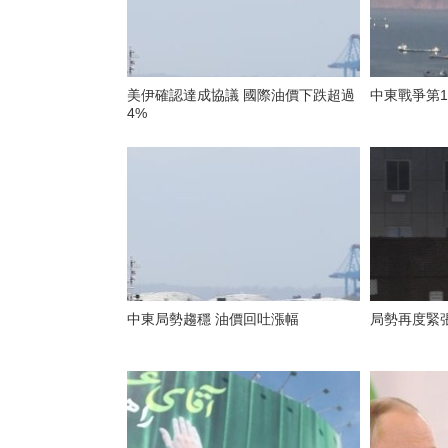
美伊確認達成協議 國際油價下跌超過
中東戰爭第1
4%
中東局勢趨穩 油價回吐漲幅
局勢再度緊