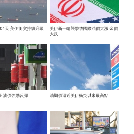
04天 美伊衝突持續升級
美伊新一輪襲擊致國際油價大漲 金價
大跌
張 油價強勁反彈
油期價逼近美伊衝突以來最高點