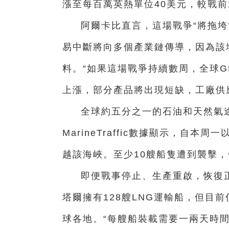
漲至每百萬英熱單位40美元，較戰
阿爾卡比直言，這場戰爭“將拖垮
易中斷將向多個產業鏈傳導，因為該
料。“如果這場戰爭持續數周，全球
上漲，部分產品將出現短缺，工廠供
全球約五分之一的石油和天然氣
MarineTraffic數據顯示，自
越該海峽。至少10艘船隻遭到襲擊
即便戰事停止、生產重啟，恢復
塔爾擁有128艘LNG運輸船，但目
球各地。“每艘船裝載需要一兩天時