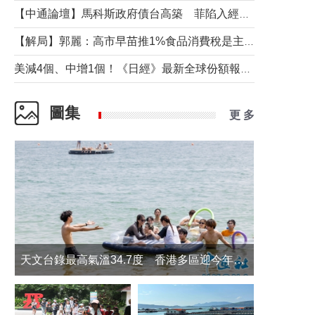
【中通論壇】馬科斯政府債台高築 菲陷入經濟困境與南海對抗惡循環？
【解局】郭麗：高市早苗推1%食品消費稅是主動作為還是被迫“飲鴆止渴”
美減4個、中增1個！《日經》最新全球份額報告透露了什麼？
圖集
更 多
天文台錄最高氣溫34.7度 香港多區迎今年最熱一天