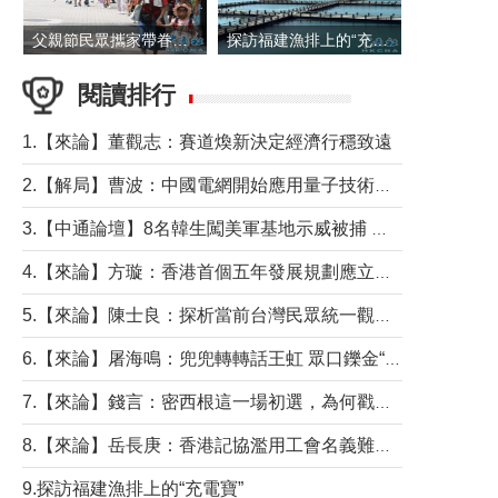
父親節民眾攜家帶眷出遊
探訪福建漁排上的“充電寶”
閱讀排行
1.【來論】董觀志：賽道煥新決定經濟行穩致遠
2.【解局】曹波：中國電網開始應用量子技術，以後會不再停電嗎？
3.【中通論壇】8名韓生闖美軍基地示威被捕 韓國年輕人反美情緒從何而來？
4.【來論】方璇：香港首個五年發展規劃應立足民生務實前行
5.【來論】陳士良：探析當前台灣民眾統一觀望心態的深層成因
6.【來論】屠海鳴：兜兜轉轉話王虹 眾口鑠金“一邊倒”
7.【來論】錢言：密西根這一場初選，為何戳中了兩黨最痛的神經？
8.【來論】岳長庚：香港記協濫用工會名義難逃法律制裁
9.探訪福建漁排上的“充電寶”