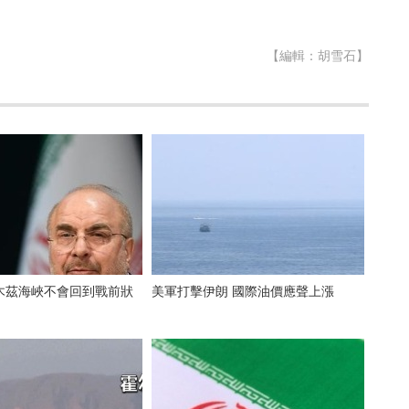
【編輯：胡雪石】
木茲海峽不會回到戰前狀
美軍打擊伊朗 國際油價應聲上漲