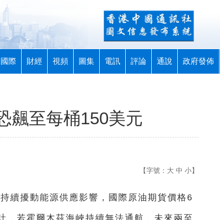
國際
財經
視頻
圖集
電訊
評論
通說
政府發佈
恐飆至每桶150美元
【字號：
大
中
小
】
突持續擾動能源供應影響，國際原油期貨價格6
計，若霍爾木茲海峽持續無法通航，未來兩至