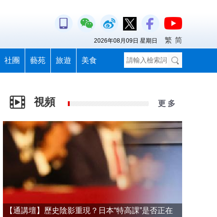
繁
简
2026年08月09日 星期日
社團
藝苑
旅遊
美食
視頻
更 多
【通講壇】歷史陰影重現？日本“特高課”是否正在