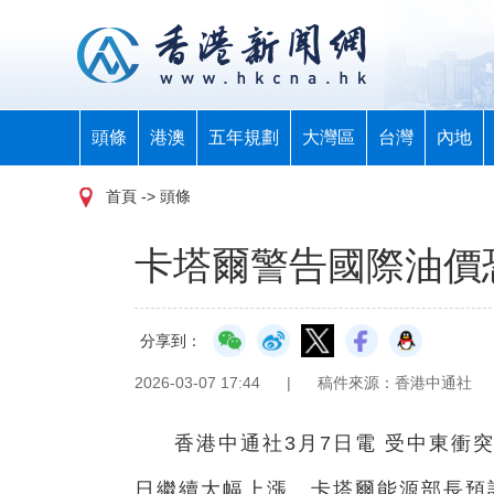
頭條
港澳
五年規劃
大灣區
台灣
內地
首頁
-> 頭條
卡塔爾警告國際油價
分享到：
2026-03-07 17:44
|
稿件來源：香港中通社
香港中通社3月7日電 受中東衝
日繼續大幅上漲。卡塔爾能源部長預