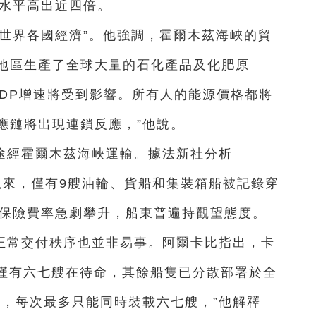
前水平高出近四倍。
世界各國經濟”。他強調，霍爾木茲海峽的貿
地區生產了全球大量的石化產品及化肥原
GDP增速將受到影響。所有人的能源價格都將
應鏈將出現連鎖反應，”他說。
途經霍爾木茲海峽運輸。據法新社分析
本周一以來，僅有9艘油輪、貨船和集裝箱船被記錄穿
，保險費率急劇攀升，船東普遍持觀望態度。
正常交付秩序也並非易事。阿爾卡比指出，卡
前僅有六七艘在待命，其餘船隻已分散部署於全
間，每次最多只能同時裝載六七艘，”他解釋