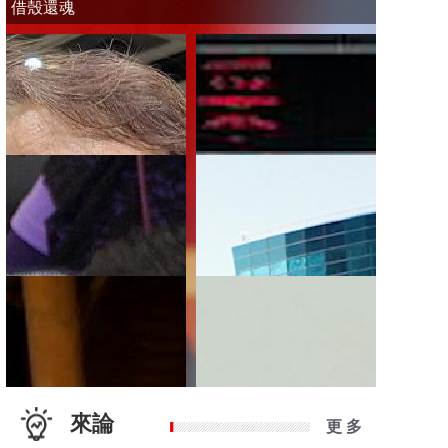
借殼還魂
來論
更 多