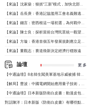
【來論】沈家燊：狠抓“三新”模式，加快北部都會區建設
【來論】岳長庚：香港記協濫用工會名義難逃法律制裁
【來論】錢言：密西根這一場初選，為何戳中了兩黨最痛的神經？
【來論】陳士良：探析當前台灣民眾統一觀望心態的深層成因
【來論】方璇：香港首個五年發展規劃應立足民生務實前行
【來論】董觀志：賽道煥新決定經濟行穩致遠
論壇
更 多
【中通論壇】8名韓生闖美軍基地示威被捕 韓國年輕人反美情緒從何而來？
【解局】曹波：中國電網開始應用量子技術，以後會不再停電嗎？
【中通論壇】日本新版防衛白皮書：動漫皮包藏不住軍國野心
對話陳洋：日本新版《防衛白皮書》有哪些點值得警惕？