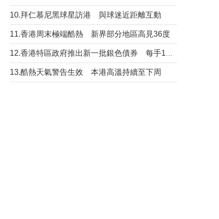
10.拜仁慕尼黑球星訪港 與球迷近距離互動
11.香港周末極端酷熱 新界部分地區高見36度
12.香港特區政府推出新一批銀色債券 每手1萬元保底息4.25厘
13.酷熱天氣警告生效 本港高溫持續至下周