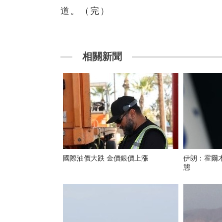
道。（完）
相關新聞
國際油價大跌 金價銀價上漲
伊朗：霍爾
態