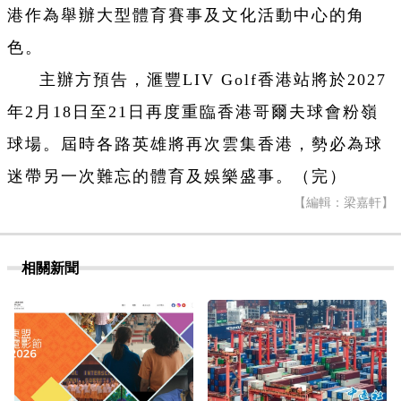
港作為舉辦大型體育賽事及文化活動中心的角
色。
主辦方預告，滙豐LIV Golf香港站將於2027
年2月18日至21日再度重臨香港哥爾夫球會粉嶺
球場。屆時各路英雄將再次雲集香港，勢必為球
迷帶另一次難忘的體育及娛樂盛事。（完）
【編輯：梁嘉軒】
相關新聞