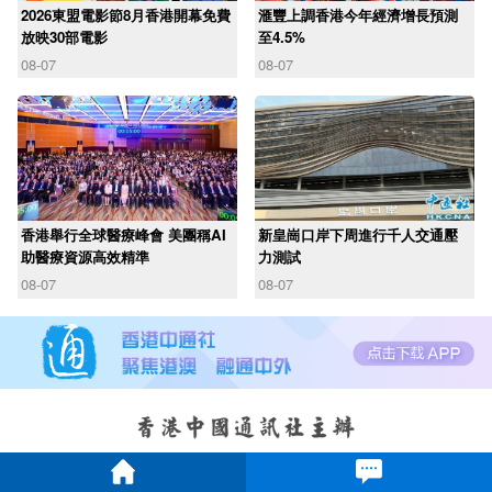
2026東盟電影節8月香港開幕免費
滙豐上調香港今年經濟增長預測
放映30部電影
至4.5%
08-07
08-07
香港舉行全球醫療峰會 美團稱AI
新皇崗口岸下周進行千人交通壓
助醫療資源高效精準
力測試
08-07
08-07