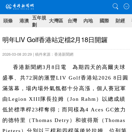
五年規
頭條
港澳
大灣區
台灣
內地
國際
財經
劃
明年LIV Golf香港站定檔2月18日開鑼
2026-03-08 20:29 | 稿件來源：香港新聞網
香港新聞網3月8日電 為期四天的高爾夫球
盛事、共72洞的滙豐LIV Golf香港站2026 8日圓
滿落幕，場內場外氣氛都十分高漲，個人賽冠軍
由Legion XIII隊長拉姆（Jon Rahm）以總成績
低於標準桿23桿奪得；而同樣為4 Aces GC效力
的德特里（Thomas Detry）和彼得斯（Thomas
Pieters）分別以三桿和四桿落後於拉姆，位列第