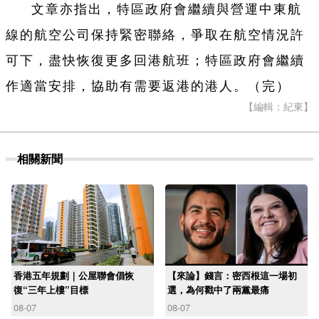
文章亦指出，特區政府會繼續與營運中東航
線的航空公司保持緊密聯絡，爭取在航空情況許
可下，盡快恢復更多回港航班；特區政府會繼續
作適當安排，協助有需要返港的港人。（完）
【編輯：紀東】
相關新聞
香港五年規劃｜公屋聯會倡恢
【來論】錢言：密西根這一場初
復“三年上樓”目標
選，為何戳中了兩黨最痛
08-07
08-07