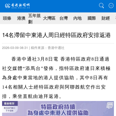
五年規
頭條
港澳
大灣區
台灣
內地
國際
財經
劃
14名滯留中東港人周日經特區政府安排返港
2026-03-09 08:31 | 稿件來源：香港中通社
香港中通社3月8日電 香港特區政府8日通過
社交媒體“添馬台”發佈，指特區政府連日來積極
為身處中東當地的港人提供協助，其中8日再有
14名相關人士經特區政府與阿聯酋航空作出安
排，乘坐直航由迪拜返港。