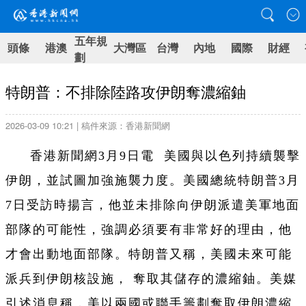
五年規
頭條
港澳
大灣區
台灣
內地
國際
財經
劃
特朗普：不排除陸路攻伊朗奪濃縮鈾
2026-03-09 10:21 | 稿件來源：香港新聞網
香港新聞網3月9日電 美國與以色列持續襲擊
伊朗，並試圖加強施襲力度。美國總統特朗普3月
7日受訪時揚言，他並未排除向伊朗派遣美軍地面
部隊的可能性，強調必須要有非常好的理由，他
才會出動地面部隊。特朗普又稱，美國未來可能
派兵到伊朗核設施， 奪取其儲存的濃縮鈾。美媒
引述消息稱，美以兩國或聯手籌劃奪取伊朗濃縮