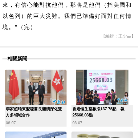
來，有信心能對抗他們，那將是他們（指美國和
以色列）的巨大災難。我們已準備好面對任何情
境。”（完）
【編輯：王少喆】
相關新聞
李家超晤東盟秘書長繼續深化雙
香港恒生指數漲137.75點 報
方多領域合作
25668.03點
08-07
08-07