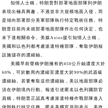
知情人士稱，特朗普對部署地面部隊到伊朗
表現出極具興趣，不過並非大規模地面入侵，而
是傾向部署部分美軍部隊執行特定戰術任務。特
朗普目前尚未就部署地面部隊作出任何決定，也
未下達相關命令。美媒Axios援引知情人士稱，
美國和以色列都考慮派遣特種部隊，奪取伊朗核
設施儲存的濃縮鈾。
美國早前聲稱伊朗擁有的450公斤鈾濃度大於
60%，可於數周內濃縮至濃度大於90%的武器級
濃縮鈾。若要奪取這些濃縮鈾，美以地面部隊必
須在伊朗境內行動。報道引述匿名以色列國防官
員稱，特朗普正認真考慮派遣特種作戰部隊進入
伊朗執行特定任務。匿名美國官員則表示，美政