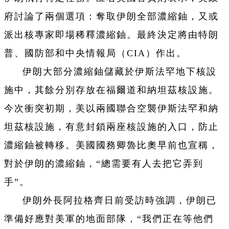
府討論了兩個選項：奪取伊朗全部濃縮鈾，又或
派出核專家即場稀釋濃縮鈾。最終決定將由特朗
普、國防部和中央情報局（CIA）作出。
伊朗大部分濃縮鈾儲藏於伊斯法罕地下核設
施中，其餘分別存放在福爾道和納坦茲核設施。
今次衝突初期，美以兩國聯合空襲伊斯法罕和納
坦茲核設施，有意封鎖兩座核設施的入口，防止
濃縮鈾被轉移。美國國務卿魯比奧早前也宣稱，
對於伊朗的濃縮鈾，“總需要有人去把它弄到
手”。
伊朗外長阿拉格齊日前受訪時強調，伊朗已
準備好應對美軍的地面部隊，“我們正在等他們