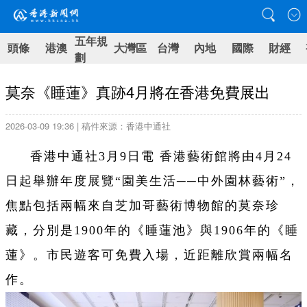
五年規
頭條
港澳
大灣區
台灣
內地
國際
財經
劃
莫奈《睡蓮》真跡4月將在香港免費展出
2026-03-09 19:36 | 稿件來源：香港中通社
香港中通社3月9日電 香港藝術館將由4月24
日起舉辦年度展覽“園美生活──中外園林藝術”，
焦點包括兩幅來自芝加哥藝術博物館的莫奈珍
藏，分別是1900年的《睡蓮池》與1906年的《睡
蓮》。市民遊客可免費入場，近距離欣賞兩幅名
作。