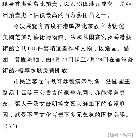
現身香港蘇富比拍賣，以2.33億港元成交，是亞
洲拍賣史上估價最高的西方藝術品之一。
今次展覽亦首度在港匯聚北京故宮博物院、
美國芝加哥藝術博物館、法國凡爾賽宮及香港藝
術館合共106件套精選畫作和文物，以造園、遊
園、賞園為軸，由4月24日起至7月29日在香港藝
術館2樓專題廳免費開放。
市民遊客屆時既可參觀清帝乾隆、法國國王
路易十四等王公貴胄的豪華花園，亦能漫遊莫
奈、張大千及文徵明等文藝大師筆下的浪漫庭
園，感受不同文化背景下多元萬象的園林美學。
（完）
【編輯：馬華】