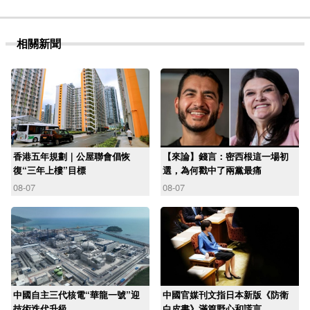
相關新聞
香港五年規劃｜公屋聯會倡恢
【來論】錢言：密西根這一場初
復“三年上樓”目標
選，為何戳中了兩黨最痛
08-07
08-07
中國自主三代核電“華龍一號”迎
中國官媒刊文指日本新版《防衛
技術迭代升級
白皮書》滿篇野心和謊言