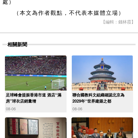
處）
（本文為作者觀點，不代表本媒體立場）
【編輯：錢林霞】
相關新聞
足球峰會提振香港市道 酒店“滿
聯合國教科文組織確認北京為
房”球衣店銷量增
2029年“世界建築之都
08-06
08-06