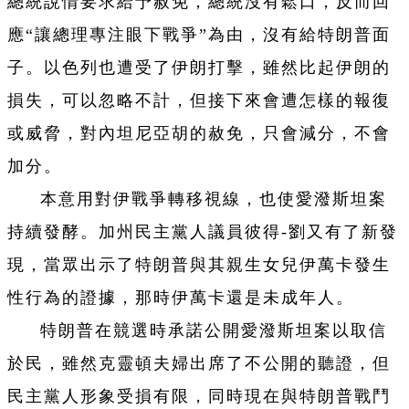
總統說情要求給予赦免，總統沒有鬆口，反而回
應“讓總理專注眼下戰爭”為由，沒有給特朗普面
子。以色列也遭受了伊朗打擊，雖然比起伊朗的
損失，可以忽略不計，但接下來會遭怎樣的報復
或威脅，對內坦尼亞胡的赦免，只會減分，不會
加分。
本意用對伊戰爭轉移視線，也使愛潑斯坦案
持續發酵。加州民主黨人議員彼得-劉又有了新發
現，當眾出示了特朗普與其親生女兒伊萬卡發生
性行為的證據，那時伊萬卡還是未成年人。
特朗普在競選時承諾公開愛潑斯坦案以取信
於民，雖然克靈頓夫婦出席了不公開的聽證，但
民主黨人形象受損有限，同時現在與特朗普戰鬥