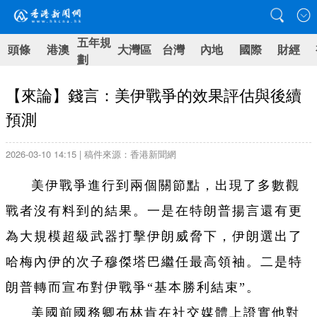
五年規
頭條
港澳
大灣區
台灣
內地
國際
財經
劃
【來論】錢言：美伊戰爭的效果評估與後續
預測
2026-03-10 14:15 | 稿件來源：香港新聞網
美伊戰爭進行到兩個關節點，出現了多數觀
戰者沒有料到的結果。一是在特朗普揚言還有更
為大規模超級武器打擊伊朗威脅下，伊朗選出了
哈梅內伊的次子穆傑塔巴繼任最高領袖。二是特
朗普轉而宣布對伊戰爭“基本勝利結束”。
美國前國務卿布林肯在社交媒體上證實他對