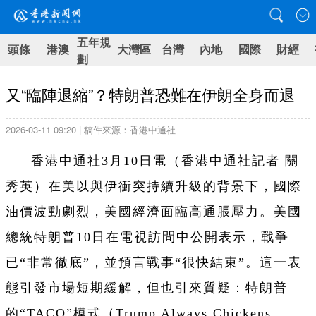
五年規
頭條
港澳
大灣區
台灣
內地
國際
財經
劃
又“臨陣退縮”？特朗普恐難在伊朗全身而退
2026-03-11 09:20 | 稿件來源：香港中通社
香港中通社3月10日電（
香港中通社記者 關
秀英
）
在美以與伊衝突持續升級的背景下，國際
油價波動劇烈，美國經濟面臨高通脹壓力。美國
總統特朗普10日在電視訪問中公開表示，戰爭
已“非常徹底”，並預言戰事“很快結束”。這一表
態引發市場短期緩解，但也引來質疑：特朗普
的“TACO”模式（Trump Always Chickens