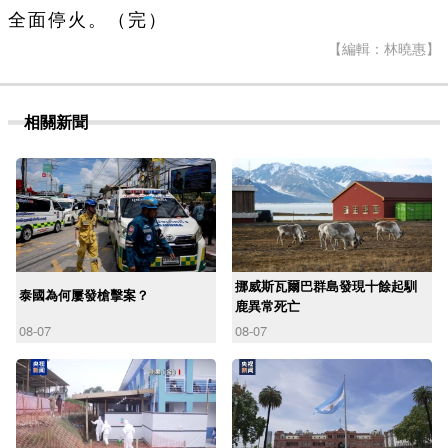
全面停火。（完）
【編輯：林曉惠】
相關新聞
挪威斯瓦爾巴群島發現十餘起馴
泰國為何屢發槍擊案？
鹿異常死亡
08-07
08-07