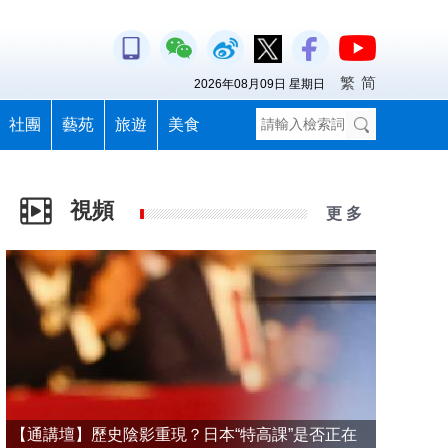
繁
简
2026年08月09日 星期日
社團
藝苑
旅遊
美食
視頻
更 多
【通講壇】歷史陰影重現？日本“特高課”是否正在