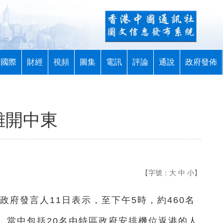
國際
財經
視頻
圖集
電訊
評論
通說
政府發佈
離開中東
【字號：
大
中
小
】
政府發言人11日表示，至下午5時，約460名
，當中包括20名由特區政府安排機位返港的人