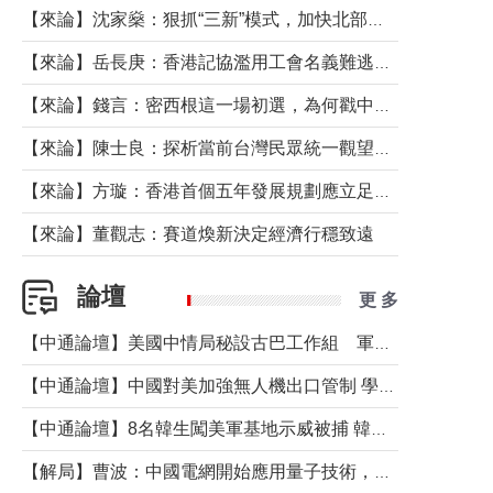
【來論】沈家燊：狠抓“三新”模式，加快北部都會區建設
【來論】岳長庚：香港記協濫用工會名義難逃法律制裁
【來論】錢言：密西根這一場初選，為何戳中了兩黨最痛的神經？
【來論】陳士良：探析當前台灣民眾統一觀望心態的深層成因
【來論】方璇：香港首個五年發展規劃應立足民生務實前行
【來論】董觀志：賽道煥新決定經濟行穩致遠
論壇
更 多
【中通論壇】美國中情局秘設古巴工作組 軍事行動箭在弦上？
【中通論壇】中國對美加強無人機出口管制 學者：貿易與安全考量兼有
【中通論壇】8名韓生闖美軍基地示威被捕 韓國年輕人反美情緒從何而來？
【解局】曹波：中國電網開始應用量子技術，以後會不再停電嗎？