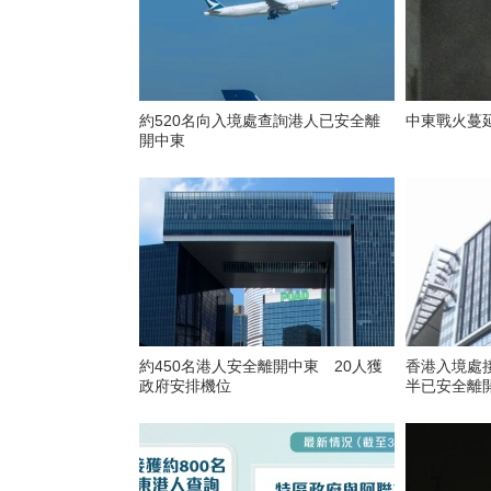
約520名向入境處查詢港人已安全離
中東戰火蔓
開中東
約450名港人安全離開中東 20人獲
香港入境處接
政府安排機位
半已安全離