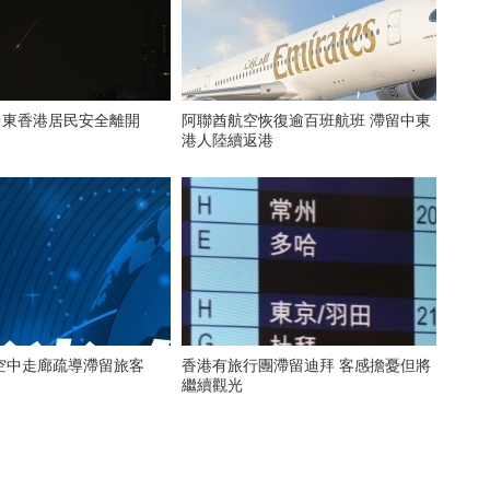
中東香港居民安全離開
阿聯酋航空恢復逾百班航班 滯留中東
港人陸續返港
空中走廊疏導滯留旅客
香港有旅行團滯留迪拜 客感擔憂但將
繼續觀光