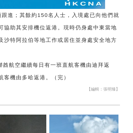
須跟進；其餘約150名人士，入境處已向他們就
可協助其安排機位返港。現時仍身處中東當地
及沙特阿拉伯等地工作或居住並身處安全地方
聯酋航空繼續每日有一班直航客機由迪拜返
航客機由多哈返港。（完）
【編輯：張明臻】