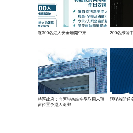
逾300名港人安全離開中東
200名滯留
特區政府：向阿聯酋航空爭取周末預
阿聯酋開通
留位置予港人返鄉