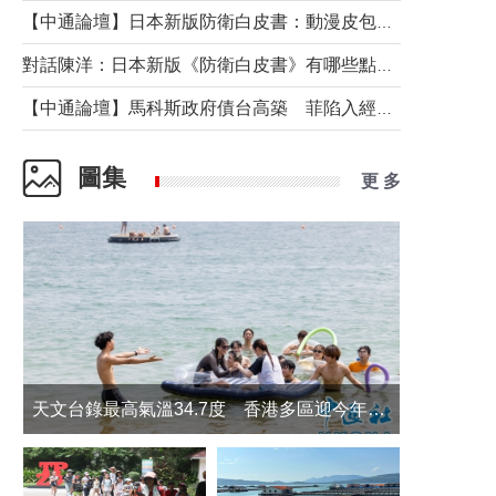
【中通論壇】日本新版防衛白皮書：動漫皮包藏不住軍國野心
對話陳洋：日本新版《防衛白皮書》有哪些點值得警惕？
【中通論壇】馬科斯政府債台高築 菲陷入經濟困境與南海對抗惡循環？
圖集
更 多
天文台錄最高氣溫34.7度 香港多區迎今年最熱一天