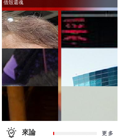
借殼還魂
來論
更 多