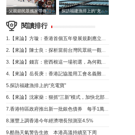
父親節民眾攜家帶眷出遊
探訪福建漁排上的“充電寶”
閱讀排行
1.【來論】方璇：香港首個五年發展規劃應立足民生務實前行
2.【來論】陳士良：探析當前台灣民眾統一觀望心態的深層成因
3.【來論】錢言：密西根這一場初選，為何戳中了兩黨最痛的神經？
4.【來論】岳長庚：香港記協濫用工會名義難逃法律制裁
5.探訪福建漁排上的“充電寶”
6.【來論】沈家燊：狠抓“三新”模式，加快北部都會區建設
7.香港特區政府推出新一批銀色債券 每手1萬元保底息4.25厘
8.滙豐上調香港今年經濟增長預測至4.5%
9.酷熱天氣警告生效 本港高溫持續至下周