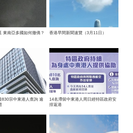
延 東南亞多國如何撤僑？
香港早間新聞速覽（3月11日）
830宗中東港人查詢 逾
14名滯留中東港人周日經特區政府安
開
排返港