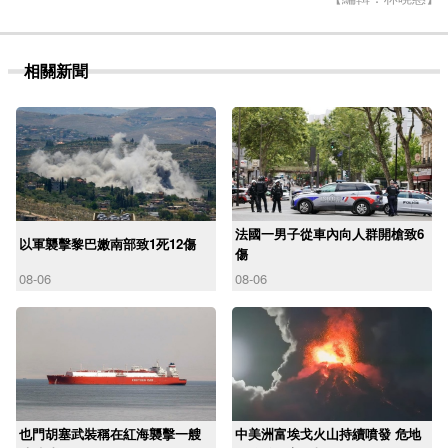
相關新聞
法國一男子從車內向人群開槍致6
以軍襲擊黎巴嫩南部致1死12傷
傷
08-06
08-06
也門胡塞武裝稱在紅海襲擊一艘
中美洲富埃戈火山持續噴發 危地