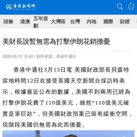
五年規
頭條
港澳
大灣區
台灣
內地
國際
財經
劃
美財長說暫無需為打擊伊朗花銷擔憂
2026-03-13 15:42 | 稿件來源：香港中通社
香港中通社3月13日電 美國財政部長貝森特
當地時間12日在接受英國天空新聞台採訪時表
示，根據最近公布的數據，美國不到兩周已經為
打擊伊朗花費了110億美元，雖然“110億美元確
實是筆巨款”，但美國財政預案已留有緩衝空間，
現階段美國仍無需為此而擔憂。