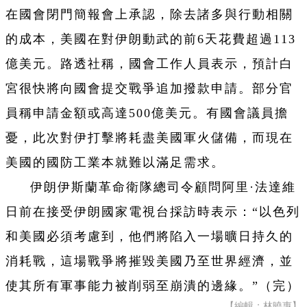
在國會閉門簡報會上承認，除去諸多與行動相關
的成本，美國在對伊朗動武的前6天花費超過113
億美元。路透社稱，國會工作人員表示，預計白
宮很快將向國會提交戰爭追加撥款申請。部分官
員稱申請金額或高達500億美元。有國會議員擔
憂，此次對伊打擊將耗盡美國軍火儲備，而現在
美國的國防工業本就難以滿足需求。
伊朗伊斯蘭革命衛隊總司令顧問阿里·法達維
日前在接受伊朗國家電視台採訪時表示：“以色列
和美國必須考慮到，他們將陷入一場曠日持久的
消耗戰，這場戰爭將摧毀美國乃至世界經濟，並
使其所有軍事能力被削弱至崩潰的邊緣。”（完）
【編輯：林曉惠】