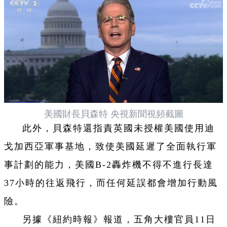
美國財長貝森特 央視新聞視頻截圖
此外，貝森特還指責英國未授權美國使用迪
戈加西亞軍事基地，致使美國延遲了全面執行軍
事計劃的能力，美國B-2轟炸機不得不進行長達
37小時的往返飛行，而任何延誤都會增加行動風
險。
另據《紐約時報》報道，五角大樓官員11日