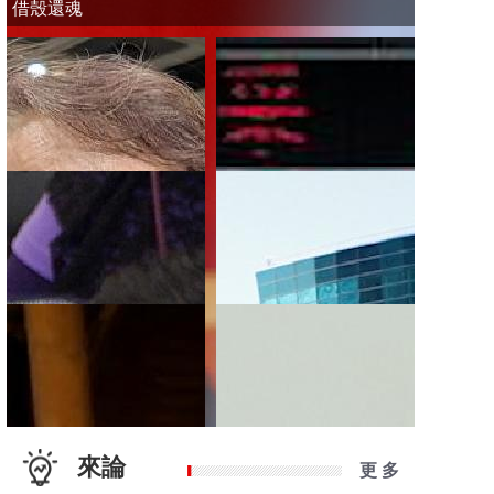
借殼還魂
來論
更 多