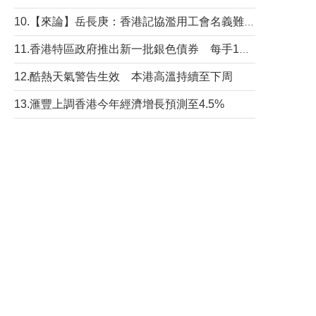
10.【來論】岳長庚：香港記協濫用工會名義難逃法律制裁
11.香港特區政府推出新一批銀色債券 每手1萬元保底息4.25厘
12.酷熱天氣警告生效 本港高溫持續至下周
13.滙豐上調香港今年經濟增長預測至4.5%