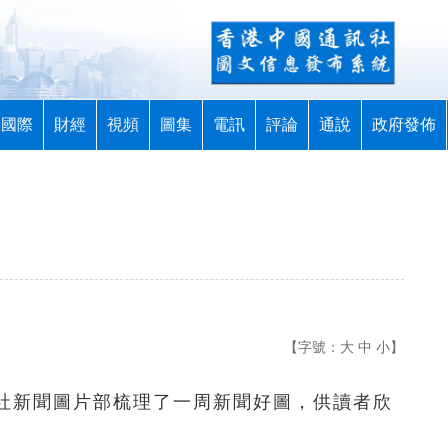
國際
財經
視頻
圖集
電訊
評論
通說
政府發佈
【字號：
大
中
小
】
通社新聞圖片部梳理了一周新聞好圖，供讀者欣