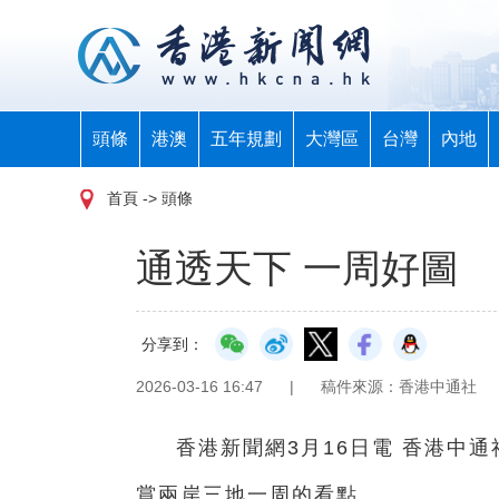
頭條
港澳
五年規劃
大灣區
台灣
內地
首頁
-> 頭條
通透天下 一周好圖
分享到：
2026-03-16 16:47
|
稿件來源：香港中通社
香港新聞網3月16日電 香港中
賞兩岸三地一周的看點。