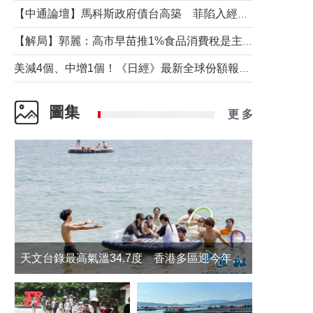
【中通論壇】馬科斯政府債台高築 菲陷入經濟困境與南海對抗惡循環？
【解局】郭麗：高市早苗推1%食品消費稅是主動作為還是被迫“飲鴆止渴”
美減4個、中增1個！《日經》最新全球份額報告透露了什麼？
圖集
更 多
天文台錄最高氣溫34.7度 香港多區迎今年最熱一天