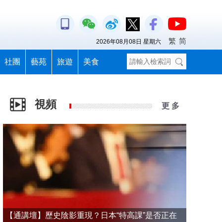
繁
简
2026年08月08日 星期六
社團
藝苑
旅遊
美食
視頻
更 多
【通講壇】歷史陰影重現？日本“特高課”是否正在