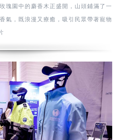
玫瑰園中的麝香木正盛開，山頭鋪滿了一
香氣，既浪漫又療癒，吸引民眾帶著寵物
片