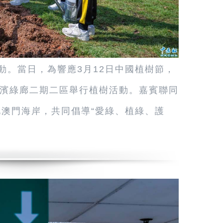
動。當日，為響應3月12日中國植樹節，
濱綠廊二期二區舉行植樹活動。嘉賓聯同
化澳門海岸，共同倡導“愛綠、植綠、護