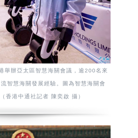
港舉辦亞太區智慧海關會議，逾200名來
交流智慧海關發展經驗。圖為智慧海關會
（香港中通社記者 陳奕啟 攝）