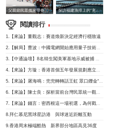
父親節民眾攜家帶眷出遊
探訪福建漁排上的“充電寶”
閱讀排行
1.【來論】董觀志：賽道煥新決定經濟行穩致遠
2.【解局】曹波：中國電網開始應用量子技術，以後會不再停電嗎？
3.【中通論壇】8名韓生闖美軍基地示威被捕 韓國年輕人反美情緒從何而來？
4.【來論】方璇：香港首個五年發展規劃應立足民生務實前行
5.【來論】屠海鳴：兜兜轉轉話王虹 眾口鑠金“一邊倒”
6.【來論】陳士良：探析當前台灣民眾統一觀望心態的深層成因
7.【來論】錢言：密西根這一場初選，為何戳中了兩黨最痛的神經？
8.拜仁慕尼黑球星訪港 與球迷近距離互動
9.香港周末極端酷熱 新界部分地區高見36度