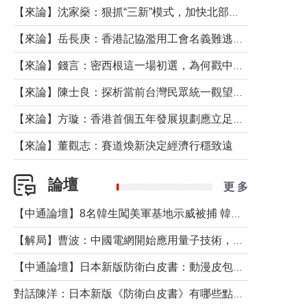
【來論】沈家燊：狠抓“三新”模式，加快北部都會區建設
【來論】岳長庚：香港記協濫用工會名義難逃法律制裁
【來論】錢言：密西根這一場初選，為何戳中了兩黨最痛的神經？
【來論】陳士良：探析當前台灣民眾統一觀望心態的深層成因
【來論】方璇：香港首個五年發展規劃應立足民生務實前行
【來論】董觀志：賽道煥新決定經濟行穩致遠
論壇
更 多
【中通論壇】8名韓生闖美軍基地示威被捕 韓國年輕人反美情緒從何而來？
【解局】曹波：中國電網開始應用量子技術，以後會不再停電嗎？
【中通論壇】日本新版防衛白皮書：動漫皮包藏不住軍國野心
對話陳洋：日本新版《防衛白皮書》有哪些點值得警惕？