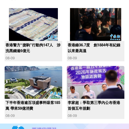
香港警方“捷駒”行動拘147人 涉
香港錄36.7度 創1884年有紀錄
洗黑錢逾6億元
以來最高溫
08-09
08-09
下半年香港逾百項盛事料吸客185
李家超：爭取第三季內公布香港
萬 帶來59億消費
首個五年規劃
08-09
08-09