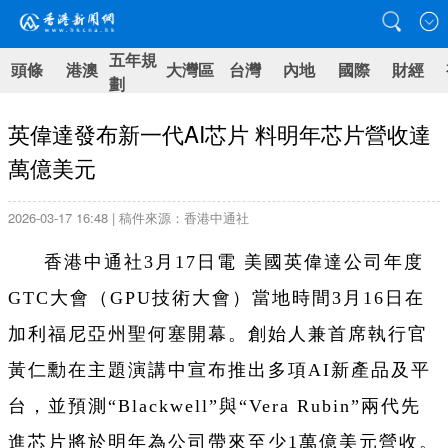
五年規
頭條
港澳
大灣區
台灣
內地
國際
財經
劃
英偉達發布新一代AI芯片 料明年芯片營收達
萬億美元
2026-03-17 16:48 | 稿件來源：香港中通社
香港中通社3月17日電 美國英偉達公司年度
GTC大會（GPU技術大會）當地時間3月16日在
加利福尼亞州聖何塞開幕。創始人兼首席執行官
黃仁勳在主題演講中宣布推出多項AI新產品及平
台，並預測“Blackwell”與“Vera Rubin”兩代先
進芯片將於明年為公司帶來至少1萬億美元營收。