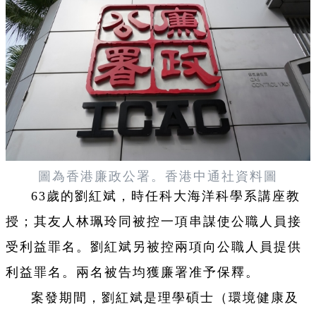
圖為
香港廉政公署。
香港中通社資料圖
63歲的劉紅斌，時任科大海洋科學系講座教
授；其友人林珮玲同被控一項串謀使公職人員接
受利益罪名。劉紅斌另被控兩項向公職人員提供
利益罪名。兩名被告均獲廉署准予保釋。
案發期間，劉紅斌是理學碩士（環境健康及