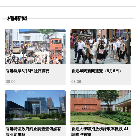
相關新聞
香港報章8月6日社評摘要
香港早間新聞速覽（8月6日）
08-06
08-06
香港特區政府終止調查壹傳媒有
香港大學聯招放榜錄取率微跌 AI
限公司事務
課程成新寵