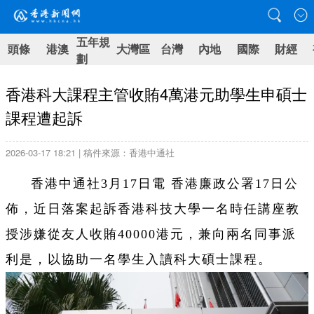
五年規
頭條
港澳
大灣區
台灣
內地
國際
財經
劃
香港科大課程主管收賄4萬港元助學生申碩士
課程遭起訴
2026-03-17 18:21 | 稿件來源：香港中通社
香港中通社3月17日電 香港廉政公署17日公
佈，近日落案起訴香港科技大學一名時任講座教
授涉嫌從友人收賄40000港元，兼向兩名同事派
利是，以協助一名學生入讀科大碩士課程。