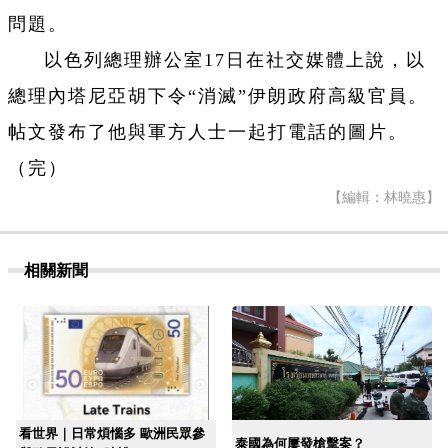
問題。
以色列總理辦公室17日在社交媒體上說，以
總理內塔尼亞胡下令“消滅”伊朗政府高級官員。
帖文發布了他與軍方人士一起打電話的圖片。
（完）
【編輯：林曉惠】
相關新聞
看世界｜日常煩惱多 歐洲民眾參
泰國為何屢發槍擊案？