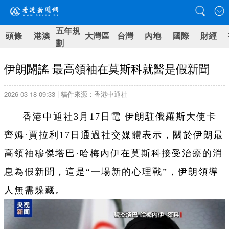
五年規
頭條
港澳
大灣區
台灣
內地
國際
財經
劃
伊朗闢謠 最高領袖在莫斯科就醫是假新聞
2026-03-18 09:33 | 稿件來源：香港中通社
香港中通社3月17日電 伊朗駐俄羅斯大使卡
齊姆·賈拉利17日通過社交媒體表示，關於伊朗最
高領袖穆傑塔巴·哈梅內伊在莫斯科接受治療的消
息為假新聞，這是“一場新的心理戰”，伊朗領導
人無需躲藏。