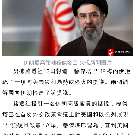
伊朗最高領袖穆傑塔巴 央視新聞圖片
另據路透社17日報道，穆傑塔巴·哈梅內伊拒
絕了一項同美國緩和局勢或停火的提議。兩個調
解國向伊朗轉達了該提議。
路透社援引一名伊朗高級官員的話說，穆傑
塔巴在首次外交政策會議上對美國和以色列展現
出“強硬且嚴肅”立場。穆傑塔巴認為，直到美國