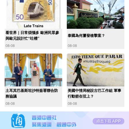
看世界｜日常煩惱多 歐洲民眾參
泰國為何屢發槍擊案？
與歐元設計忙“吐槽”
08-08
08-08
土耳其巴基斯坦沙特簽署聯合防
美國中情局秘設古巴工作組 軍事
務協議
行動箭在弦上？
08-08
08-08