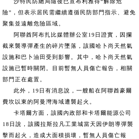
沙特民防總局隨後已宣布利雅得“解除危
險”，但表示居民需繼續遵循民防部門指示、避免
聚集並遠離危險區域。
阿聯酋阿布扎比媒體辦公室19日證實，因攔
截來襲導彈產生的碎片墜落，該國哈卜尚天然氣
設施和巴卜油田受到影響。其中，哈卜尚天然氣
設施已暫時關閉。目前暫無人員傷亡報告，相關
部門正在處置。
此外，19日有消息說，一艘船在阿聯酋豪爾
費坎以東的阿曼灣海域遭襲起火。
卡塔爾方面，該國內政部和卡塔爾能源公司
18日說，該國拉斯拉凡工業城當天因伊朗導彈襲
擊而起火，造成大面積損壞，暫無人員傷亡報