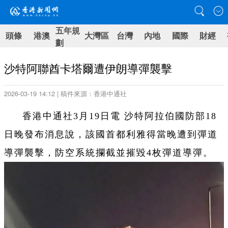
五年規
頭條
港澳
大灣區
台灣
內地
國際
財經
劃
沙特阿聯酋卡塔爾遭伊朗導彈襲擊
2026-03-19 14:12 | 稿件來源：香港中通社
香港中通社3月19日電 沙特阿拉伯國防部18
日晚發布消息說，該國首都利雅得當晚遭到彈道
導彈襲擊，防空系統攔截並摧毀4枚彈道導彈。