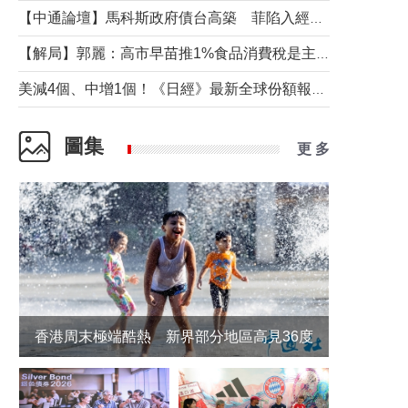
【中通論壇】馬科斯政府債台高築 菲陷入經濟困境與南海對抗惡循環？
【解局】郭麗：高市早苗推1%食品消費稅是主動作為還是被迫“飲鴆止渴”
美減4個、中增1個！《日經》最新全球份額報告透露了什麼？
圖集
更 多
香港周末極端酷熱 新界部分地區高見36度