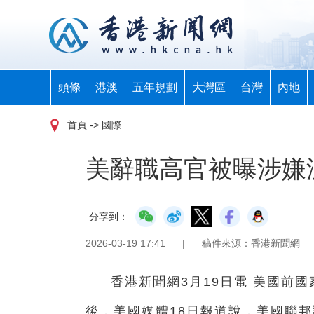
頭條
港澳
五年規劃
大灣區
台灣
內地
首頁
-> 國際
美辭職高官被曝涉嫌洩
分享到：
2026-03-19 17:41
|
稿件來源：香港新聞網
香港新聞網3月19日電 美國前
後，美國媒體18日報道說，美國聯邦