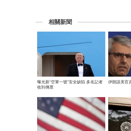
相關新聞
曝光新“空軍一號”安全缺陷 多名記者
伊朗談美官
收到傳票