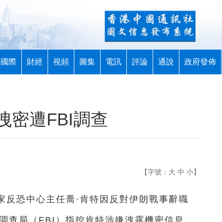
國際
財經
視頻
圖集
電訊
評論
通說
政府發佈
密遭FBI調查
【字號：
大
中
小
】
國家反恐中心主任喬·肯特因反對伊朗戰事辭職
調查局（FBI）指控肯特涉嫌洩露機密信息，