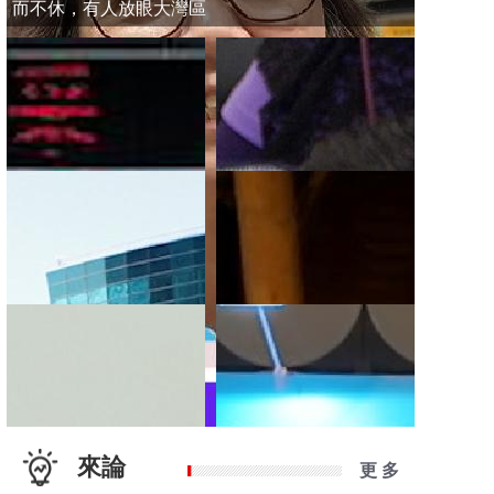
而不休，有人放眼大灣區
來論
更 多