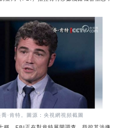
喬·肯特。圖源：央視網視頻截圖
士稱，FBI正在對肯特展開調查，指控其涉嫌