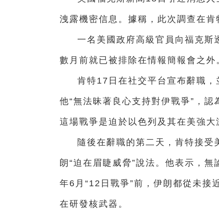
洩露機密信息。據稱，此次調查在肯
一名美國政府高級官員向福克斯透
數月前就已被排除在情報簡報會之外
肯特17日在社交平台宣布辭職
他“無法昧著良心支持對伊戰爭”，
這場戰爭是迫於以色列及其在美強大
隨後在辭職的第二天，肯特接受
朗“迫在眉睫威脅”說法。他表示，無
年6月“12日戰爭”前，伊朗都從未
在研發核武器。