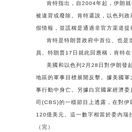
肯特指出，自2004年起，伊朗
被違背或廢除。肯特還說，以色列政
假情報，並謊稱是通過非官方渠道提
肯特是特朗普政府中首位、也是
員。特朗普17日就此回應稱，肯特在
美國和以色列2月28日對伊朗發
地區的軍事目標展開反擊
。據美國軍
事行動中身亡。另據白宮國家經濟委
司(CBS)的一檔節目上透露，在對
120億美元。這一數字相當於委內瑞
（完）