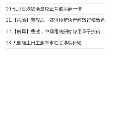
10.七月香港總雨量較正常值高超一倍
11.【來論】董觀志：賽道煥新決定經濟行穩致遠
12.【解局】曹波：中國電網開始應用量子技術，以後會不再停電嗎？
13.大熊貓生日主題電車在香港島行駛