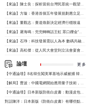
【來論】陳士良：探析當前台灣民眾統一觀望心態的深層成因
【來論】方璇：香港首個五年發展規劃應立足民生務實前行
【來論】董觀志：賽道煥新決定經濟行穩致遠
【來論】屠海鳴：兜兜轉轉話王虹 眾口鑠金“一邊倒”
【來論】石琤：科技發展需以人為本 數碼共融不應讓長者放棄傳統生活方式
【來論】高松傑：從人民大會堂到立法會宴會廳——香港管治新範式的完整拼圖
論壇
更 多
【中通論壇】8名韓生闖美軍基地示威被捕 韓國年輕人反美情緒從何而來？
【解局】曹波：中國電網開始應用量子技術，以後會不再停電嗎？
【中通論壇】日本新版防衛白皮書：動漫皮包藏不住軍國野心
對話陳洋：日本新版《防衛白皮書》有哪些點值得警惕？