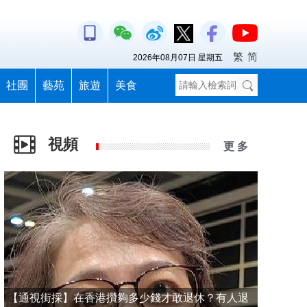
繁
简
2026年08月07日 星期五
社團
藝苑
旅遊
美食
視頻
更 多
【通視街採】在香港攢夠多少錢才敢退休？有人退