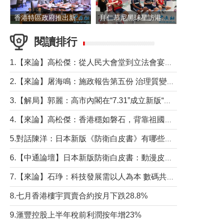
香港特區政府推出新一批銀色債券 每手1萬元保底息4.25厘
拜仁慕尼黑球星訪港 與球迷近距離互動
閱讀排行
1.【來論】高松傑：從人民大會堂到立法會宴會廳——香港管治新範式的完整拼圖
2.【來論】屠海鳴：施政報告第五份 治理質變脈絡清
3.【解局】郭麗：高市內閣在“7.31”成立新版“特高課”意欲何為？
4.【來論】高松傑：香港穩如磐石，背靠祖國才是真正的“終極護城河”
5.對話陳洋：日本新版《防衛白皮書》有哪些點值得警惕？
6.【中通論壇】日本新版防衛白皮書：動漫皮包藏不住軍國野心
7.【來論】石琤：科技發展需以人為本 數碼共融不應讓長者放棄傳統生活方式
8.七月香港樓宇買賣合約按月下跌28.8%
9.滙豐控股上半年稅前利潤按年增23%