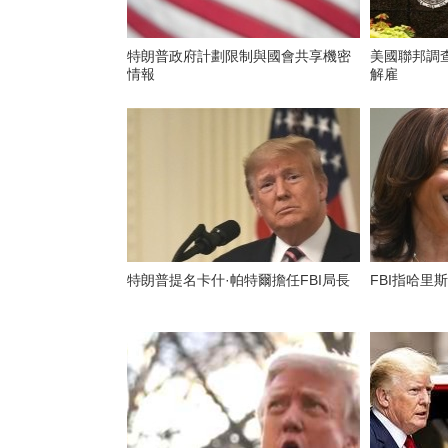
特朗普政府計劃限制與國會共享機密
美國聯邦調
情報
解雇
特朗普提名卡什·帕特爾擔任FBI局長
FBI指哈里