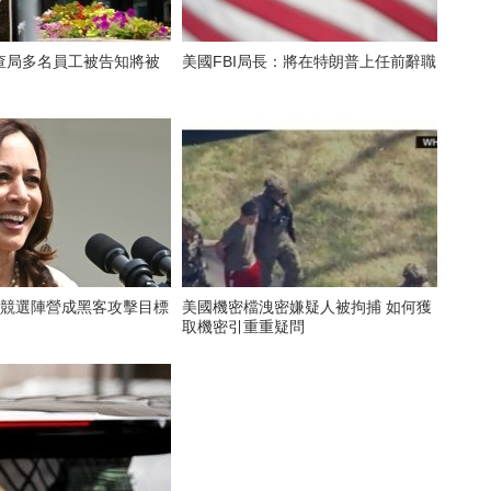
查局多名員工被告知將被
美國FBI局長：將在特朗普上任前辭職
斯競選陣營成黑客攻擊目標
美國機密檔洩密嫌疑人被拘捕 如何獲
取機密引重重疑問