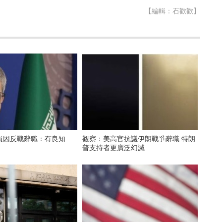
【編輯：石歡歡】
員因反戰辭職：有良知
觀察：美高官抗議伊朗戰爭辭職 特朗
普支持者更廣泛幻滅