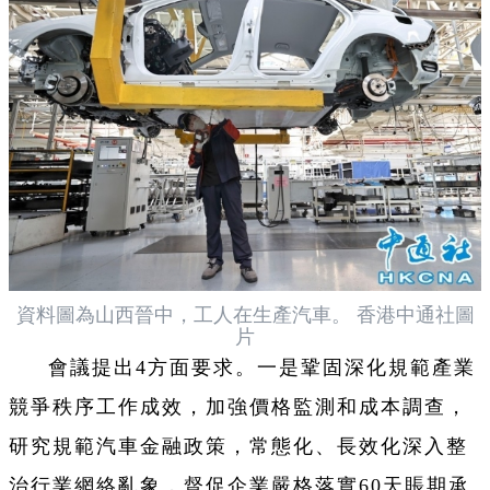
資料圖為山西晉中，工人在生產汽車。 香港中通社圖
片
會議提出4方面要求。一是鞏固深化規範產業
競爭秩序工作成效，加強價格監測和成本調查，
研究規範汽車金融政策，常態化、長效化深入整
治行業網絡亂象，督促企業嚴格落實60天賬期承