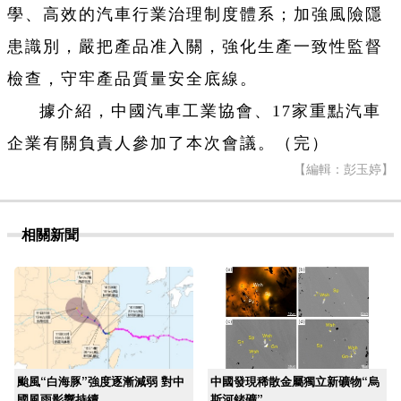
學、高效的汽車行業治理制度體系；加強風險隱
患識別，嚴把產品准入關，強化生產一致性監督
檢查，守牢產品質量安全底線。
據介紹，中國汽車工業協會、17家重點汽車
企業有關負責人參加了本次會議。（完）
【編輯：彭玉婷】
相關新聞
颱風“白海豚”強度逐漸減弱 對中
中國發現稀散金屬獨立新礦物“烏
國風雨影響持續
斯河鍺礦”