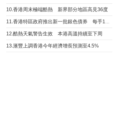
10.香港周末極端酷熱 新界部分地區高見36度
11.香港特區政府推出新一批銀色債券 每手1萬元保底息4.25厘
12.酷熱天氣警告生效 本港高溫持續至下周
13.滙豐上調香港今年經濟增長預測至4.5%