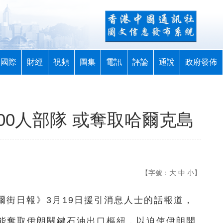
國際
財經
視頻
圖集
電訊
評論
通說
政府發佈
00人部隊 或奪取哈爾克島
【字號：
大
中
小
】
華爾街日報》3月19日援引消息人士的話報道，
能奪取伊朗關鍵石油出口樞紐，以迫使伊朗開