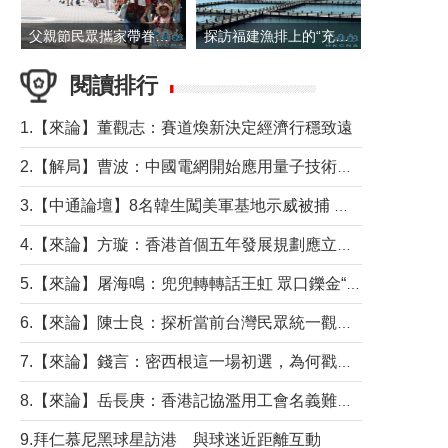
父親節民眾攜家帶眷出遊
探訪福建漁排上的“充電寶”
閱讀排行
1.【來論】董觀志：賽道煥新決定經濟行穩致遠
2.【解局】曹波：中國電網開始應用量子技術，以後會不再停電嗎？
3.【中通論壇】8名韓生闖美軍基地示威被捕 韓國年輕人反美情緒從何而來？
4.【來論】方璇：香港首個五年發展規劃應立足民生務實前行
5.【來論】屠海鳴：兜兜轉轉話王虹 眾口鑠金“一邊倒”
6.【來論】陳士良：探析當前台灣民眾統一觀望心態的深層成因
7.【來論】錢言：密西根這一場初選，為何戳中了兩黨最痛的神經？
8.【來論】岳長庚：香港記協濫用工會名義難逃法律制裁
9.拜仁慕尼黑球星訪港 與球迷近距離互動