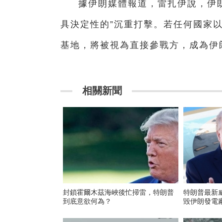
據伊朗媒體報道，雷扎伊說，伊
具決定性的”沉重打擊。若任何國家
基地，將被視為直接參戰方，成為伊
相關新聞
封鎖霍爾木茲海峽後忙掃雷，特朗普
特朗普最新
到底意欲何為？
毀伊朗發電