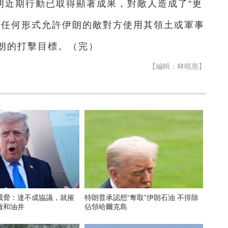
朗近期行動已取得顯著成果，對敵人造成了“更
以任何形式允許伊朗的敵對方使用其領土或軍事
朗的打擊目標。（完）
【編輯：林曉惠】
威脅：達不成協議，就摧
特朗普承認想“奪取”伊朗石油 不排除
廠和油井
佔領哈爾克島