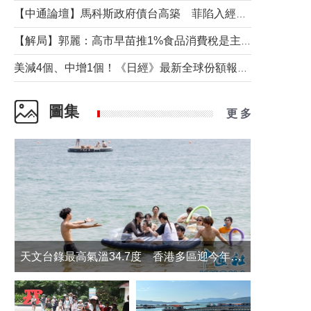
【中通論壇】馬科斯政府債台高築 菲陷入經濟困境與南海對抗惡循環？
【解局】郭麗：高市早苗推1%食品消費稅是主動作為還是被迫“飲鴆止渴”
美減4個、中增1個！《日經》最新全球份額報告透露了什麼？
圖集
更 多
天文台錄最高氣溫34.7度 香港多區迎今年最熱一天