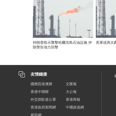
特朗普暗示襲擊哈爾克島石油設施 伊
美軍或再次
朗警告強力回擊
友情鏈接
國務院港澳辦
文匯報
香港中聯辦
大公報
外交部駐港公署
香港商報
香港政府新聞網
中國旅遊網
紫荊網