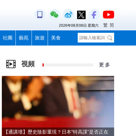
繁
简
2026年08月08日 星期六
社團
藝苑
旅遊
美食
視頻
更 多
【通講壇】歷史陰影重現？日本“特高課”是否正在