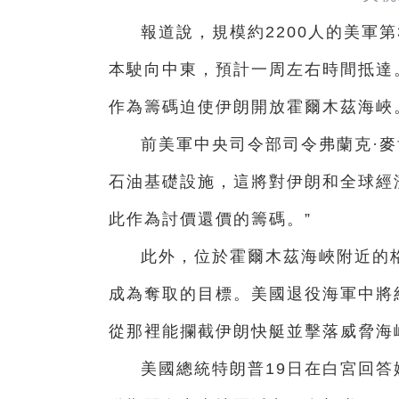
報道說，規模約2200人的美軍
本駛向中東，預計一周左右時間抵達
作為籌碼迫使伊朗開放霍爾木茲海峽
前美軍中央司令部司令弗蘭克·麥
石油基礎設施，這將對伊朗和全球經
此作為討價還價的籌碼。”
此外，位於霍爾木茲海峽附近的
成為奪取的目標。美國退役海軍中將約
從那裡能攔截伊朗快艇並擊落威脅海
美國總統特朗普19日在白宮回