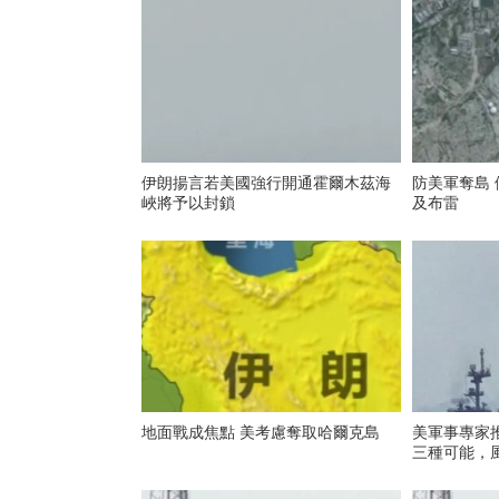
伊朗揚言若美國強行開通霍爾木茲海
防美軍奪島
峽將予以封鎖
及布雷
地面戰成焦點 美考慮奪取哈爾克島
美軍事專家
三種可能，