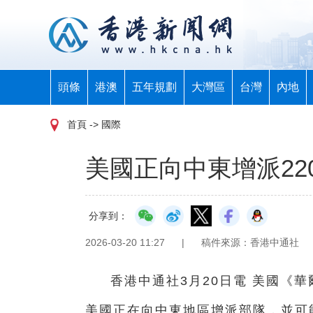
頭條
港澳
五年規劃
大灣區
台灣
內地
首頁
-> 國際
美國正向中東增派22
分享到：
2026-03-20 11:27
|
稿件來源：香港中通社
香港中通社3月20日電 美國《
美國正在向中東地區增派部隊，並可