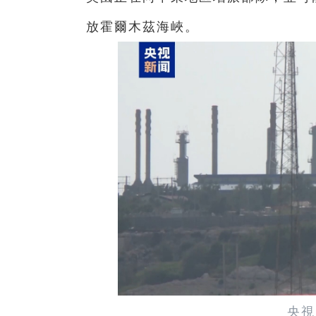
放霍爾木茲海峽。
央視