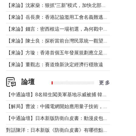
【來論】沈家燊：狠抓“三新”模式，加快北部都會區建設
【來論】岳長庚：香港記協濫用工會名義難逃法律制裁
【來論】錢言：密西根這一場初選，為何戳中了兩黨最痛的神經？
【來論】陳士良：探析當前台灣民眾統一觀望心態的深層成因
【來論】方璇：香港首個五年發展規劃應立足民生務實前行
【來論】董觀志：賽道煥新決定經濟行穩致遠
論壇
更 多
【中通論壇】8名韓生闖美軍基地示威被捕 韓國年輕人反美情緒從何而來？
【解局】曹波：中國電網開始應用量子技術，以後會不再停電嗎？
【中通論壇】日本新版防衛白皮書：動漫皮包藏不住軍國野心
對話陳洋：日本新版《防衛白皮書》有哪些點值得警惕？