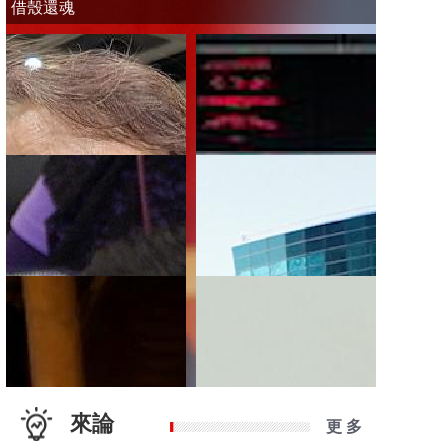
借殼還魂
來論
更 多