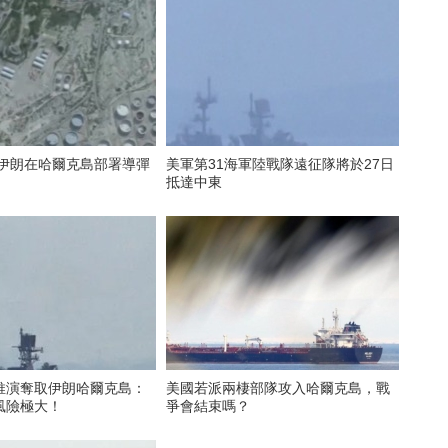
 伊朗在哈爾克島部署導彈
美軍第31海軍陸戰隊遠征隊將於27日
抵達中東
推演奪取伊朗哈爾克島：
美國若派兩棲部隊攻入哈爾克島，戰
風險極大！
爭會結束嗎？