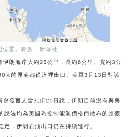
理位置。圖源：新華社
伊朗海岸大約25公里，長約6公里、寬約3公
0%的原油都從這裡出口。美軍3月13日對該
員會發言人雷扎伊20日說，伊朗目前沒有與美
的說法均為美國為控制能源價格而散布的虛假
穩定，伊朗石油出口仍在持續進行。