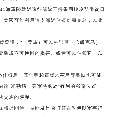
第31海軍陸戰隊遠征部隊正搭乘兩棲攻擊艦從日
。美國可能利用這支部隊佔領哈爾克島，以此
。
肯齊說，“（美軍）可以摧毀其（哈爾克島）
濟造成不可挽回的損害。或者可以佔領它，以
格什姆島、基什島和霍爾木茲島等島嶼也可能
翰·米勒稱，美軍將處於“有利的戰略位置”，
峽交通的導彈。
答媒體提問時，被問及是否打算在對伊朗軍事行