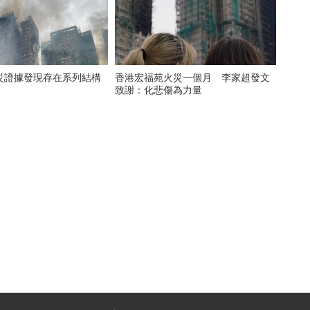
災證據發現存在系列結構
香港宏福苑火災一個月 李家超發文
致謝：化悲傷為力量