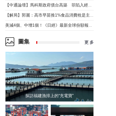
【中通論壇】馬科斯政府債台高築 菲陷入經濟困境與南海對抗惡循環？
【解局】郭麗：高市早苗推1%食品消費稅是主動作為還是被迫“飲鴆止渴”
美減4個、中增1個！《日經》最新全球份額報告透露了什麼？
圖集
更 多
探訪福建漁排上的“充電寶”