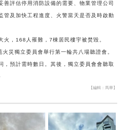
妥善評估停用消防設備的需要、物業管理公司
監管及加快工程進度、火警當天是否及時啟動
大火，168人罹難，7棟居民樓宇被焚毀。
福苑火災獨立委員會舉行第一輪共八場聽證會。
詞，預計需時數日。其後，獨立委員會會聽取
）
【編輯：馬華】