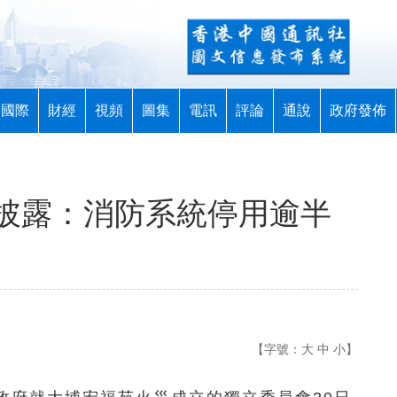
國際
財經
視頻
圖集
電訊
評論
通說
政府發佈
披露：消防系統停用逾半
【字號：
大
中
小
】