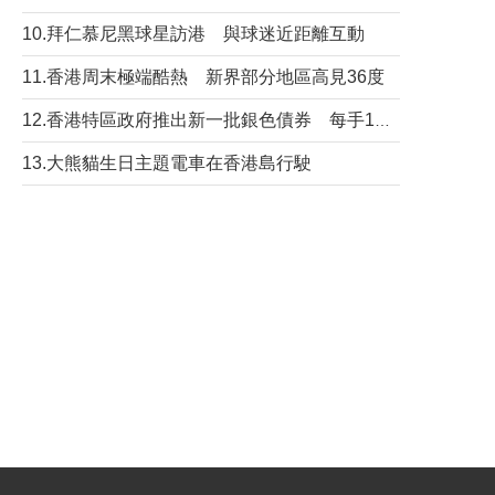
10.拜仁慕尼黑球星訪港 與球迷近距離互動
11.香港周末極端酷熱 新界部分地區高見36度
12.香港特區政府推出新一批銀色債券 每手1萬元保底息4.25厘
13.大熊貓生日主題電車在香港島行駛