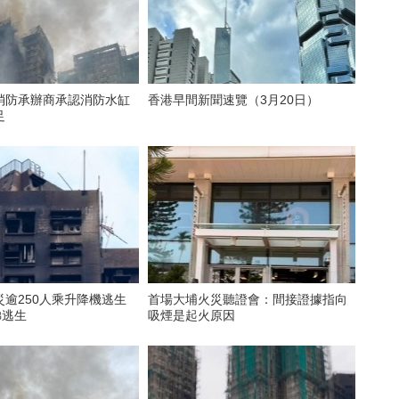
消防承辦商承認消防水缸
香港早間新聞速覽（3月20日）
足
逾250人乘升降機逃生
首場大埔火災聽證會：間接證據指向
梯逃生
吸煙是起火原因