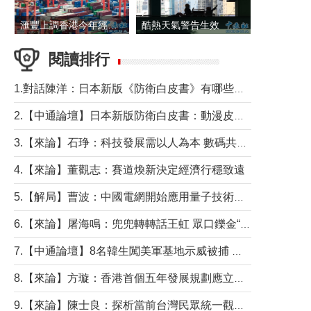
滙豐上調香港今年經濟增長預測至4.5%
酷熱天氣警告生效 本港高溫持續至下周
閱讀排行
1.對話陳洋：日本新版《防衛白皮書》有哪些點值得警惕？
2.【中通論壇】日本新版防衛白皮書：動漫皮包藏不住軍國野心
3.【來論】石琤：科技發展需以人為本 數碼共融不應讓長者放棄傳統生活方式
4.【來論】董觀志：賽道煥新決定經濟行穩致遠
5.【解局】曹波：中國電網開始應用量子技術，以後會不再停電嗎？
6.【來論】屠海鳴：兜兜轉轉話王虹 眾口鑠金“一邊倒”
7.【中通論壇】8名韓生闖美軍基地示威被捕 韓國年輕人反美情緒從何而來？
8.【來論】方璇：香港首個五年發展規劃應立足民生務實前行
9.【來論】陳士良：探析當前台灣民眾統一觀望心態的深層成因