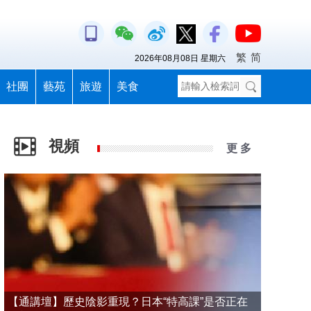
繁
简
2026年08月08日 星期六
社團
藝苑
旅遊
美食
視頻
更 多
【通講壇】歷史陰影重現？日本“特高課”是否正在