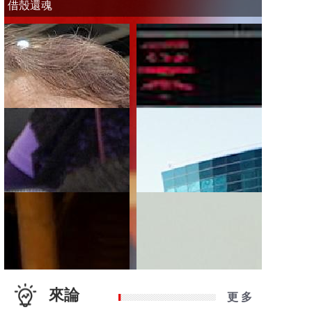
借殼還魂
來論
更 多