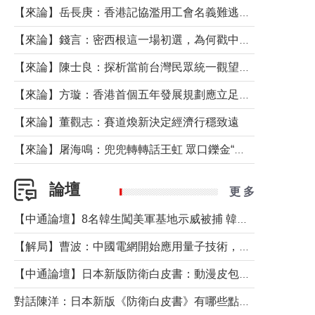
【來論】岳長庚：香港記協濫用工會名義難逃法律制裁
【來論】錢言：密西根這一場初選，為何戳中了兩黨最痛的神經？
【來論】陳士良：探析當前台灣民眾統一觀望心態的深層成因
【來論】方璇：香港首個五年發展規劃應立足民生務實前行
【來論】董觀志：賽道煥新決定經濟行穩致遠
【來論】屠海鳴：兜兜轉轉話王虹 眾口鑠金“一邊倒”
論壇
更 多
【中通論壇】8名韓生闖美軍基地示威被捕 韓國年輕人反美情緒從何而來？
【解局】曹波：中國電網開始應用量子技術，以後會不再停電嗎？
【中通論壇】日本新版防衛白皮書：動漫皮包藏不住軍國野心
對話陳洋：日本新版《防衛白皮書》有哪些點值得警惕？