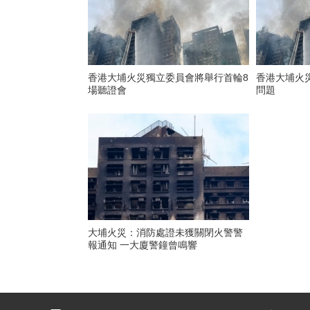
香港大埔火災獨立委員會將舉行首輪8
香港大埔火
場聽證會
問題
大埔火災：消防處證未獲關閉火警警
報通知 一大廈警鐘曾鳴響