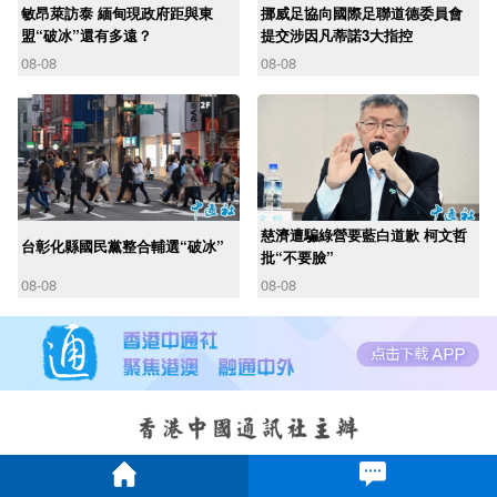
敏昂萊訪泰 緬甸現政府距與東
挪威足協向國際足聯道德委員會
盟“破冰”還有多遠？
提交涉因凡蒂諾3大指控
08-08
08-08
慈濟遭騙綠營要藍白道歉 柯文哲
台彰化縣國民黨整合輔選“破冰”
批“不要臉”
08-08
08-08