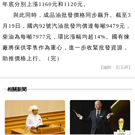
年底分別上漲1160元和1120元。
與此同時，成品油批發價格同步飆升。截至3
月19日，國內92號汽油批發均價達每噸9479元，
柴油為每噸7977元，環比漲幅均超14%。國有煉
廠將保供零售作為重心，進一步收緊批發資源，
助推價格上行。（完）
【編輯：彭玉婷】
相關新聞