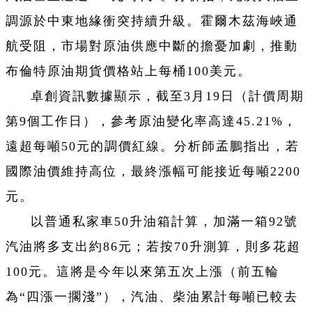
調源於中東地緣衝突持續升級。霍爾木茲海峽通
航受阻，市場對原油供應中斷的擔憂加劇，推動
布倫特原油期貨價格站上每桶100美元。
卓創資訊數據顯示，截至3月19日（計價周期
第9個工作日），參考原油變化率高達45.21%，
遠超每噸50元的調價紅線。分析師孟鵬指出，若
國際油價維持高位，最終漲幅可能接近每噸2200
元。
以普通私家車50升油箱計算，加滿一箱92號
汽油將多支出約86元；若按70升測算，則多花超
100元。這將是今年以來第五次上漲（前五輪
為“四漲一擱淺”），汽油、柴油累計每噸已較去