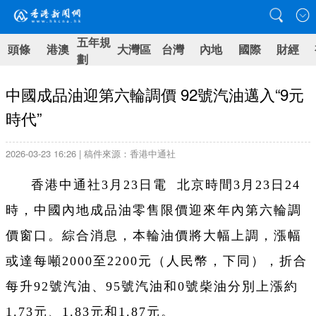
五年規
頭條
港澳
大灣區
台灣
內地
國際
財經
劃
中國成品油迎第六輪調價 92號汽油邁入“9元
時代”
2026-03-23 16:26 | 稿件來源：香港中通社
香港中通社3月23日電 北京時間3月23日24
時，中國內地成品油零售限價迎來年內第六輪調
價窗口。綜合消息，本輪油價將大幅上調，漲幅
或達每噸2000至2200元（人民幣，下同），折合
每升92號汽油、95號汽油和0號柴油分別上漲約
1.73元、1.83元和1.87元。