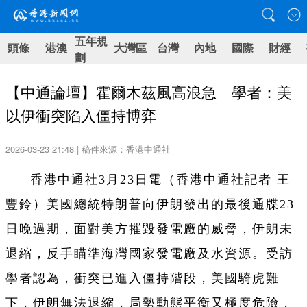
五年規
頭條
港澳
大灣區
台灣
內地
國際
財經
劃
【中通論壇】霍爾木茲風高浪急 學者：美
以伊衝突陷入僵持博弈
2026-03-23 21:48 | 稿件來源：香港中通社
香港中通社3月23日電（香港中通社記者 王
豐鈴）美國總統特朗普向伊朗發出的最後通牒23
日晚過期，面對美方摧毀發電廠的威脅，伊朗未
退縮，反手瞄準海灣國家發電廠及水資源。受訪
學者認為，衝突已進入僵持階段，美國騎虎難
下，伊朗無法退縮，局勢動態平衡又極度危險，