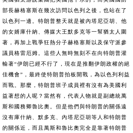
部長赫格塞斯在幾次訪問以色列之後，也站在了
以色列一邊。特朗普整天就是被內塔尼亞胡、他
的女婿庫什納、傳媒大王默多克等一幫猶太人圍
著，再加上戰爭狂熱分子赫格塞斯以及保守派參
議員格雷厄姆。這些人無時無刻不在向特朗普灌
輸著“伊朗已經不行了，現在是推翻伊朗政權的絕
佳機會”，最終使特朗普拍板開戰，為以色列利益
而戰。那麼，特朗普班子成員裡有沒有為美國利
益著想的人呢？當然有，代表人物就是副總統萬
斯和國務卿魯比奧。但是他們與特朗普的關係遠
沒有庫什納、默多克、內塔尼亞胡等人和特朗普
的關係近，而且萬斯和魯比奧完全是靠著特朗普