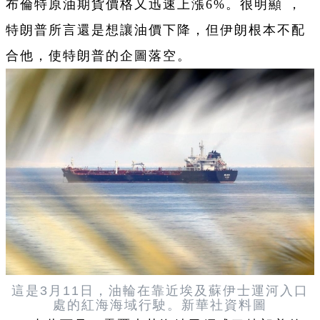
布倫特原油期貨價格又迅速上漲6%。很明顯 ，
特朗普所言還是想讓油價下降，但伊朗根本不配
合他，使特朗普的企圖落空。
這是3月11日，油輪在靠近埃及蘇伊士運河入口
處的紅海海域行駛。新華社資料圖