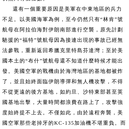
還有一個重要原因是美軍在中東地區的兵力
不足。以美國海軍為例，至今仍然只有“林肯”號
航母在阿拉伯海對伊朗南部進行空襲，原先計劃
馳援的“福特”號航母因為接連出現的事故已經無
法參戰，重新返回希臘克里特島芬達灣；至於美
國本土的“布什”號航母還不知道什麼時候才能出
發。美國空軍的戰機由於海灣地區的基地都被炸
了，並且始終面臨伊朗導彈和無人機攻擊，不得
不從更遠的後方基地，如約旦、沙特東部甚至英
國基地出擊，大量時間都浪費在路上了，攻擊強
度始終提不上去。不僅如此，由於遠程奔襲，美
國空軍那些老掉牙的KC-135加油機不堪重負。而