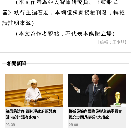
（本文作者為亞太智庫研究員、《艦船武
器》執行主編石宏，本網獲獨家授權刊發，轉載
請註明來源）
（本文為作者觀點，不代表本媒體立場）
【編輯：王少喆】
相關新聞
敏昂萊訪泰 緬甸現政府距與東
挪威足協向國際足聯道德委員會
盟“破冰”還有多遠？
提交涉因凡蒂諾3大指控
08-08
08-08