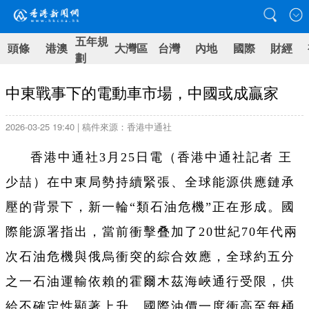
五年規
頭條
港澳
大灣區
台灣
內地
國際
財經
劃
中東戰事下的電動車市場，中國或成贏家
2026-03-25 19:40 | 稿件來源：香港中通社
香港中通社3月25日電（香港中通社記者 王
少喆）在中東局勢持續緊張、全球能源供應鏈承
壓的背景下，新一輪“類石油危機”正在形成。國
際能源署指出，當前衝擊叠加了20世紀70年代兩
次石油危機與俄烏衝突的綜合效應，全球約五分
之一石油運輸依賴的霍爾木茲海峽通行受限，供
給不確定性顯著上升。國際油價一度衝高至每桶