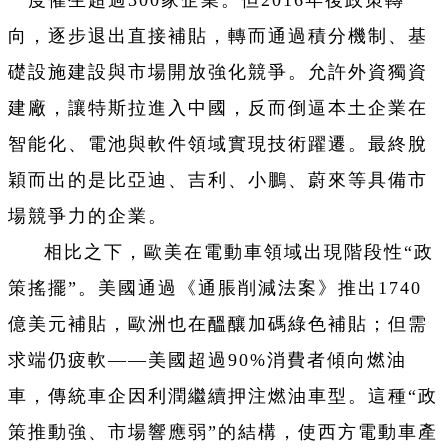
一度催生超過300家企業。但2016年後政策轉
向，逐步退出直接補貼，轉而通過積分機制、基
礎設施建設與市場開放強化競爭。允許外資獨資
建廠，讓特斯拉進入中國，反而倒逼本土企業在
智能化、電池與軟件領域實現技術躍遷。最終脫
穎而出的是比亞迪、吉利、小鵬、蔚來等具備市
場競爭力的企業。
相比之下，歐美在電動車領域出現階段性“政
策搖擺”。美國通過《通脹削減法案》推出1740
億美元補貼，歐洲也在醞釀加碼綠色補貼；但需
求端仍疲軟——美國超過90%消費者傾向燃油
車，傳統車企因利潤繼續押注燃油車型。這種“政
策推動強、市場響應弱”的結構，使西方電動車產