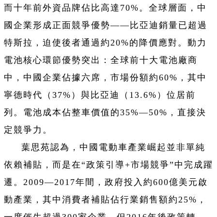
而十年前外資品牌佔比高達70%。全球層面，中
國企業形成正面競爭優勢——比亞迪銷量已超過
特斯拉，迫使後者通過約20%的降價應對。動力
電池核心環節優勢突出：全球前十大電池廠商
中，中國企業佔據六席，市場份額約60%，其中
寧德時代（37%）與比亞迪（13.6%）位居前
列。電池成本佔整車價值的35%—50%，直接決
定競爭力。
葉思苑認為，中國電動車產業崛起並非單純
依賴補貼，而是在“政策引導+市場競爭”中完成躍
遷。2009—2017年間，政府投入約600億美元啟
動產業，其中消費者補貼佔行業銷售額約25%，