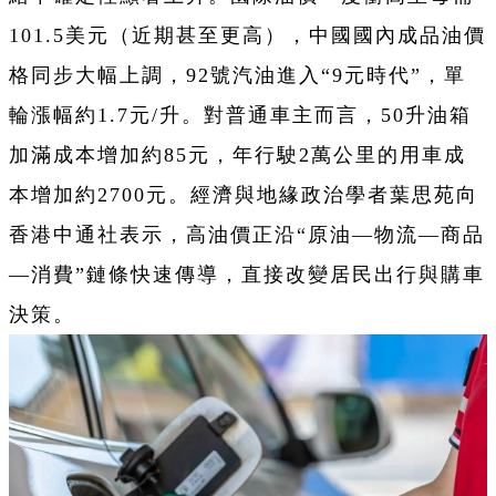
101.5美元（近期甚至更高），中國國內成品油價
格同步大幅上調，92號汽油進入“9元時代”，單
輪漲幅約1.7元/升。對普通車主而言，50升油箱
加滿成本增加約85元，年行駛2萬公里的用車成
本增加約2700元。經濟與地緣政治學者葉思苑向
香港中通社表示，高油價正沿“原油—物流—商品
—消費”鏈條快速傳導，直接改變居民出行與購車
決策。