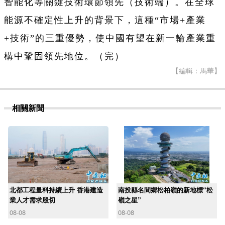
智能化等關鍵技術環節領先（技術端）。在全球
能源不確定性上升的背景下，這種“市場+產業
+技術”的三重優勢，使中國有望在新一輪產業重
構中鞏固領先地位。（完）
【編輯：馬華】
相關新聞
北都工程量料持續上升 香港建造
南投縣名間鄉松柏嶺的新地標“松
業人才需求殷切
嶺之星”
08-08
08-08