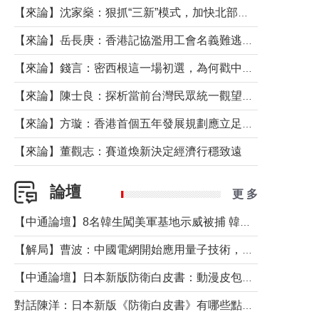
【來論】沈家燊：狠抓“三新”模式，加快北部都會區建設
【來論】岳長庚：香港記協濫用工會名義難逃法律制裁
【來論】錢言：密西根這一場初選，為何戳中了兩黨最痛的神經？
【來論】陳士良：探析當前台灣民眾統一觀望心態的深層成因
【來論】方璇：香港首個五年發展規劃應立足民生務實前行
【來論】董觀志：賽道煥新決定經濟行穩致遠
論壇
更 多
【中通論壇】8名韓生闖美軍基地示威被捕 韓國年輕人反美情緒從何而來？
【解局】曹波：中國電網開始應用量子技術，以後會不再停電嗎？
【中通論壇】日本新版防衛白皮書：動漫皮包藏不住軍國野心
對話陳洋：日本新版《防衛白皮書》有哪些點值得警惕？