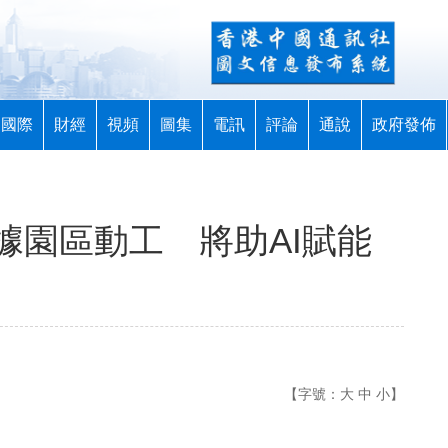
國際
財經
視頻
圖集
電訊
評論
通說
政府發佈
據園區動工 將助AI賦能
【字號：
大
中
小
】