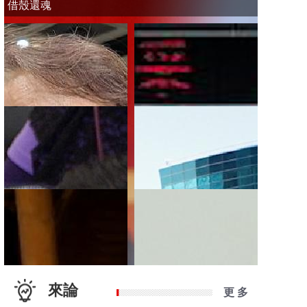
借殼還魂
來論
更 多