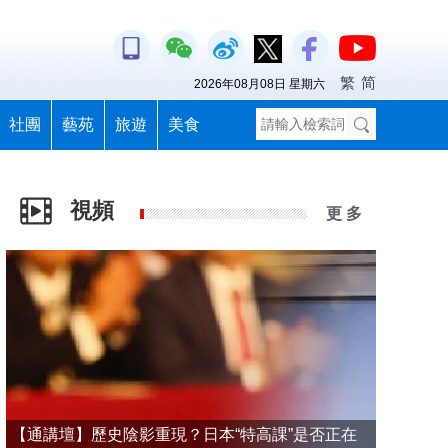
繁
简
2026年08月08日 星期六
社團
藝苑
旅遊
美食
視頻
更 多
【通講壇】歷史陰影重現？日本“特高課”是否正在