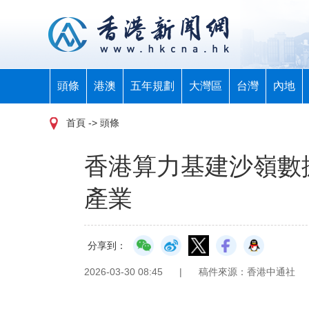
頭條
港澳
五年規劃
大灣區
台灣
內地
首頁
-> 頭條
香港算力基建沙嶺數
產業
分享到：
2026-03-30 08:45
|
稿件來源：香港中通社