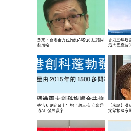
孫東：香港全方位推動AI發展 動態調
香港五年規
整策略
最大國產智
香港初創企業十年增至超三倍 立會通
【來論】洪錦
過AI+發展議案
案緊扣國家