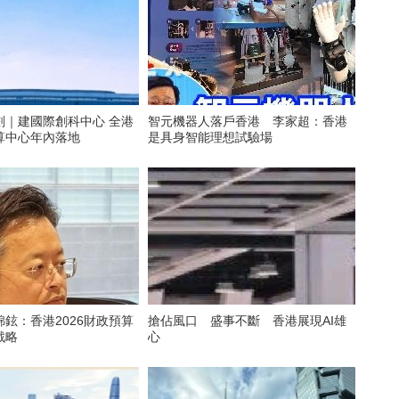
劃｜建國際創科中心 全港
智元機器人落戶香港 李家超：香港
算中心年內落地
是具身智能理想試驗場
鉉：香港2026財政預算
搶佔風口 盛事不斷 香港展現AI雄
戰略
心