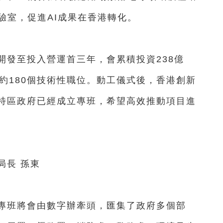
驗室，促進AI成果在香港轉化。
發至投入營運首三年，會累積投資238億
約180個技術性職位。動工儀式後，香港創新
特區政府已經成立專班，希望高效推動項目進
長 孫東
班將會由數字辦牽頭，匯集了政府多個部