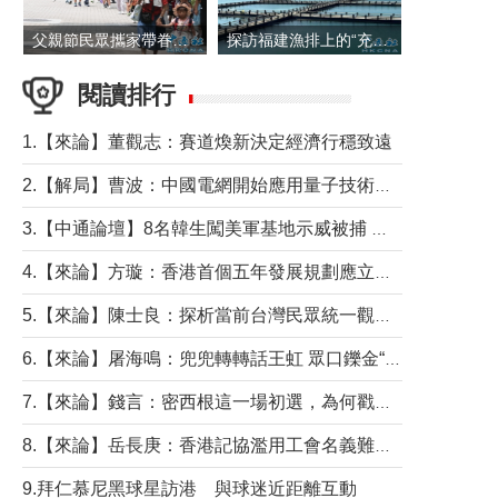
父親節民眾攜家帶眷出遊
探訪福建漁排上的“充電寶”
閱讀排行
1.【來論】董觀志：賽道煥新決定經濟行穩致遠
2.【解局】曹波：中國電網開始應用量子技術，以後會不再停電嗎？
3.【中通論壇】8名韓生闖美軍基地示威被捕 韓國年輕人反美情緒從何而來？
4.【來論】方璇：香港首個五年發展規劃應立足民生務實前行
5.【來論】陳士良：探析當前台灣民眾統一觀望心態的深層成因
6.【來論】屠海鳴：兜兜轉轉話王虹 眾口鑠金“一邊倒”
7.【來論】錢言：密西根這一場初選，為何戳中了兩黨最痛的神經？
8.【來論】岳長庚：香港記協濫用工會名義難逃法律制裁
9.拜仁慕尼黑球星訪港 與球迷近距離互動