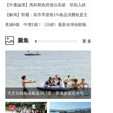
【中通論壇】馬科斯政府債台高築 菲陷入經濟困境與南海對抗惡循環？
【解局】郭麗：高市早苗推1%食品消費稅是主動作為還是被迫“飲鴆止渴”
美減4個、中增1個！《日經》最新全球份額報告透露了什麼？
圖集
更 多
天文台錄最高氣溫34.7度 香港多區迎今年最熱一天