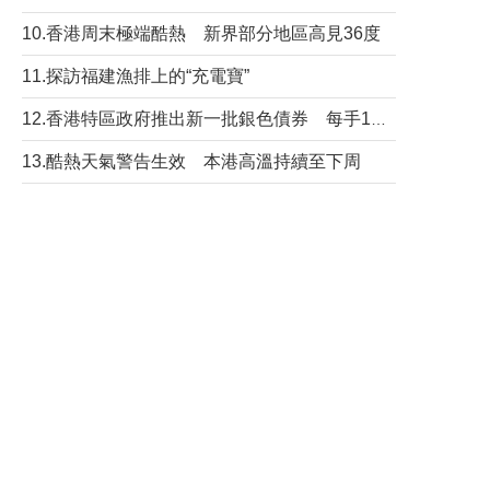
10.香港周末極端酷熱 新界部分地區高見36度
11.探訪福建漁排上的“充電寶”
12.香港特區政府推出新一批銀色債券 每手1萬元保底息4.25厘
13.酷熱天氣警告生效 本港高溫持續至下周