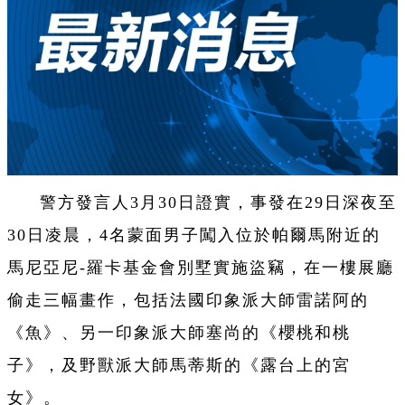
警方發言人3月30日證實，事發在29日深夜至
30日凌晨，4名蒙面男子闖入位於帕爾馬附近的
馬尼亞尼-羅卡基金會別墅實施盜竊，在一樓展廳
偷走三幅畫作，包括法國印象派大師雷諾阿的
《魚》、另一印象派大師塞尚的《櫻桃和桃
子》，及野獸派大師馬蒂斯的《露台上的宮
女》。