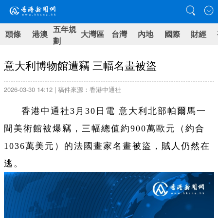
五年規
頭條
港澳
大灣區
台灣
內地
國際
財經
劃
意大利博物館遭竊 三幅名畫被盜
2026-03-30 14:12 | 稿件來源：香港中通社
香港中通社3月30日電 意大利北部帕爾馬一
間美術館被爆竊，三幅總值約900萬歐元（約合
1036萬美元）的法國畫家名畫被盜，賊人仍然在
逃。