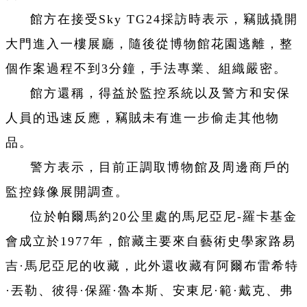
館方在接受Sky TG24採訪時表示，竊賊撬開
大門進入一樓展廳，隨後從博物館花園逃離，整
個作案過程不到3分鐘，手法專業、組織嚴密。
館方還稱，得益於監控系統以及警方和安保
人員的迅速反應，竊賊未有進一步偷走其他物
品。
警方表示，目前正調取博物館及周邊商戶的
監控錄像展開調查。
位於帕爾馬約20公里處的馬尼亞尼-羅卡基金
會成立於1977年，館藏主要來自藝術史學家路易
吉·馬尼亞尼的收藏，此外還收藏有阿爾布雷希特
·丟勒、彼得·保羅·魯本斯、安東尼·範·戴克、弗