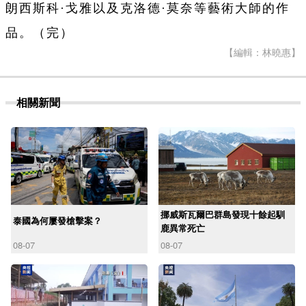
朗西斯科·戈雅以及克洛德·莫奈等藝術大師的作
品。（完）
【編輯：林曉惠】
相關新聞
挪威斯瓦爾巴群島發現十餘起馴
泰國為何屢發槍擊案？
鹿異常死亡
08-07
08-07