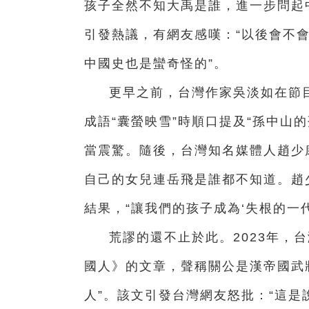
孩子全然不知大禹是誰，進一步問起
引發熱議，有網友感嘆：“以後會不會
中國史也是蠻奇怪的”。
更早之前，台灣作家吳淡如在節
成語“囊螢映雪”時順口提及“孫中山
當震驚。隨後，台灣知名媒體人趙少
自己的女兒連岳飛是誰都不知道。趙
結果，“讓我們的孩子成為‘失根的一代
荒謬的還不止於此。2023年，
國人》的文章，聲稱關公是漢帝國武
人”。該文引發台灣網友怒批：“這