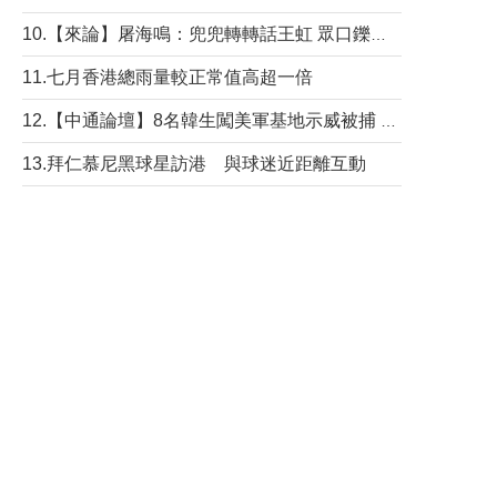
10.【來論】屠海鳴：兜兜轉轉話王虹 眾口鑠金“一邊倒”
11.七月香港總雨量較正常值高超一倍
12.【中通論壇】8名韓生闖美軍基地示威被捕 韓國年輕人反美情緒從何而來？
13.拜仁慕尼黑球星訪港 與球迷近距離互動