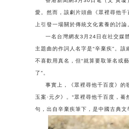
香港新聞網3月30日電（文 黃
愛。然而，該劇片頭曲《眾裡尋他千
上引發一場關於傳統文化素養的討論
一名台灣網友3月24日在社交媒體
主題曲的作詞人名字是“辛棄疾”。
不喜歡用真名，但“就算要取筆名或
了”。
事實上，《眾
裡
尋他千百度》的
玉案·元夕》。“眾
裡
尋他千百度，驀
句，出自辛棄疾筆下，是中國古典文