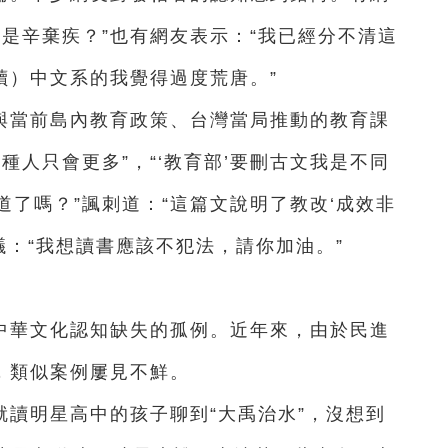
是辛棄疾？”也有網友表示：“我已經分不清這
讀）中文系的我覺得過度荒唐。”
與當前島內教育政策、台灣當局推動的教育課
種人只會更多”，“‘教育部’要刪古文我是不同
道了嗎？”
諷刺道：“這篇文說明了教改‘成效非
議：“我想讀書應該不犯法，請你加油。”
中華文化認知缺失的孤例。近年來，由於民進
，類似案例屢見不鮮。
讀明星高中的孩子聊到“大禹治水”，沒想到