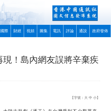
國際
財經
視頻
圖集
電訊
評論
通說
政府發佈
果再現！島內網友誤將辛棄疾
【字號：
大
中
小
】