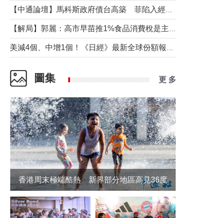
【中通論壇】馬科斯政府債台高築 菲陷入經濟困境與南海對抗惡循環？
【解局】郭麗：高市早苗推1%食品消費稅是主動作為還是被迫“飲鴆止渴”
美減4個、中增1個！《日經》最新全球份額報告透露了什麼？
圖集
更 多
香港周末極端酷熱 新界部分地區高見36度