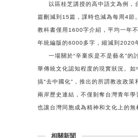
以區桂芝講授的高中語文為例，台
篇刪減到15篇，課時也減為每周4節
教科書僅用1600字介紹，平均一年
年統編版的6000多字，縮減到202
一場關於“辛棄疾是不是藝名”的
華傳統文化認知程度的現實狀況。如
搞“去中國化”，推出的所謂教改政策
兩岸歷史連結，不僅剝奪台灣青年學
也讓台灣同胞成為精神和文化上的無
相關新聞