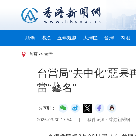
頭條
港澳
五年規劃
大灣區
台灣
內地
首頁
-> 台灣
台當局“去中化”惡
當“藝名”
分享到：
2026-03-30 17:54
|
稿件來源：香港新聞網