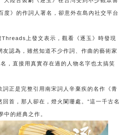
璇）大陸古裝劇《逐玉》在台灣受到不少觀眾喜
百度》的作詞人署名，卻意外在島內社交平台
。
Threads上發文表示，觀看《逐玉》時發現
該網友認為，雖然知道不少作詞、作曲的藝術家
藝名，直接用真實存在過的人物名字也太搞笑
歌詞正是完整引用南宋詞人辛棄疾的名作《青
然回首，那人卻在，燈火闌珊處。”這一千古名
學中的經典之作。