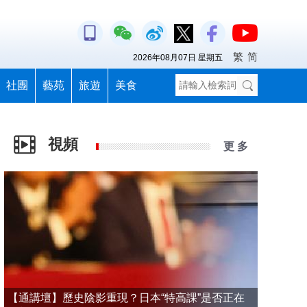
繁
简
2026年08月07日 星期五
社團
藝苑
旅遊
美食
視頻
更 多
【通講壇】歷史陰影重現？日本“特高課”是否正在