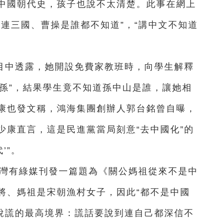
中國朝代史，孩子也說不太清楚。此事在網上
連三國、曹操是誰都不知道”，“講中文不知道
目中透露，她開設免費家教班時，向學生解釋
的孫”，結果學生竟不知道孫中山是誰，讓她相
康也發文稱，鴻海集團創辦人郭台銘曾自曝，
少康直言，這是民進黨當局刻意“去中國化”的
’”。
台灣有綠媒刊發一篇題為《關公媽祖從來不是中
將、媽祖是宋朝漁村女子，因此“都不是中國
是說謊的最高境界：謊話要說到連自己都深信不