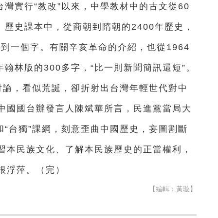
灣實行“教改”以來，中學教材中的古文從60
。歷史課本中，從商朝到隋朝的2400年歷史，
不到一個字。有關辛亥革命的介紹，也從1964
0年翰林版的300多字，“比一則新聞簡訊還短”。
討論，看似荒誕，卻折射出台灣年輕世代對中
中國國台辦發言人陳斌華所言，民進黨當局大
和“台獨”課綱，刻意歪曲中國歷史，妄圖割斷
習本民族文化、了解本民族歷史的正當權利，
根浮萍。（完）
【編輯：黃璇】