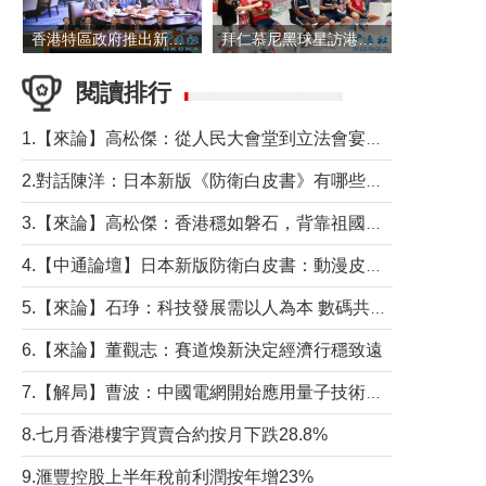
香港特區政府推出新一批銀色債券 每手1萬元保底息4.25厘
拜仁慕尼黑球星訪港 與球迷近距離互動
閱讀排行
1.【來論】高松傑：從人民大會堂到立法會宴會廳——香港管治新範式的完整拼圖
2.對話陳洋：日本新版《防衛白皮書》有哪些點值得警惕？
3.【來論】高松傑：香港穩如磐石，背靠祖國才是真正的“終極護城河”
4.【中通論壇】日本新版防衛白皮書：動漫皮包藏不住軍國野心
5.【來論】石琤：科技發展需以人為本 數碼共融不應讓長者放棄傳統生活方式
6.【來論】董觀志：賽道煥新決定經濟行穩致遠
7.【解局】曹波：中國電網開始應用量子技術，以後會不再停電嗎？
8.七月香港樓宇買賣合約按月下跌28.8%
9.滙豐控股上半年稅前利潤按年增23%