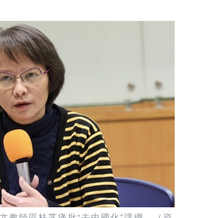
文教師區桂芝
痛批“去中國化”課綱。（資