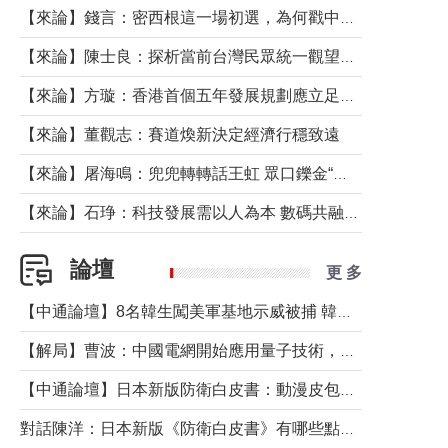
【來論】錢言：密西根這一場初選，為何戳中了兩黨最痛的神經？
【來論】陳士良：探析當前台灣民眾統一觀望心態的深層成因
【來論】方璇：香港首個五年發展規劃應立足民生務實前行
【來論】董觀志：賽道煥新決定經濟行穩致遠
【來論】屠海鳴：兜兜轉轉話王虹 眾口鑠金“一邊倒”
【來論】石琤：科技發展需以人為本 數碼共融不應讓長者放棄傳統生活方式
論壇
更 多
【中通論壇】8名韓生闖美軍基地示威被捕 韓國年輕人反美情緒從何而來？
【解局】曹波：中國電網開始應用量子技術，以後會不再停電嗎？
【中通論壇】日本新版防衛白皮書：動漫皮包藏不住軍國野心
對話陳洋：日本新版《防衛白皮書》有哪些點值得警惕？