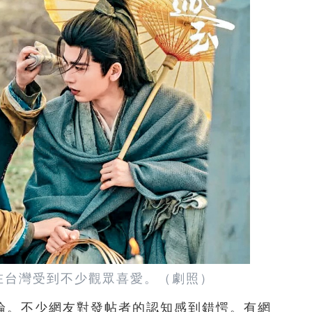
在台灣受到不少觀眾喜愛。（劇照）
論。不少網友對發帖者的認知感到錯愕。有網