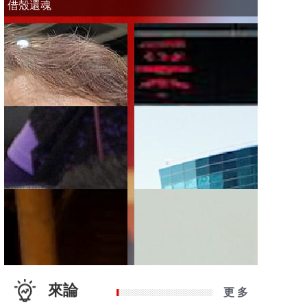
借殼還魂
來論
更 多