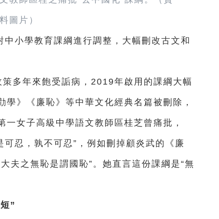
料圖片）
對中小學教育課綱進行調整，大幅刪改古文和
政策多年來飽受詬病，2019年啟用的課綱大幅
勸學》《廉恥》等中華文化經典名篇被刪除，
第一女子高級中學語文教師區桂芝曾痛批，
“是可忍，孰不可忍”，例如刪掉顧炎武的《廉
大夫之無恥是謂國恥”。她直言這份課綱是“無
短”