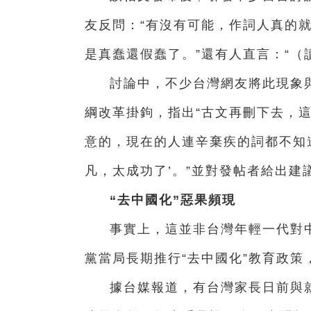
友反問：“有沒有可能，作詞人真的就
是真蠢還假蠢了。”還有人直言：“（
討論中，不少台灣網友將此現象
綱改革掛鉤，
指出“古文再刪下去，這
意的，現在的人連辛棄疾的詞都不知
凡，太成功了’。”並對發帖者給出建
“去中國化”惡果頻現
事實上，這並非台灣年輕一代對
黨當局長期推行“去中國化”教育政策
據台媒報道，有台灣家長日前與就