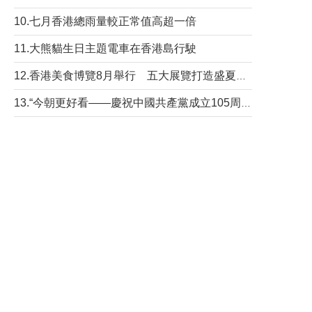
10.七月香港總雨量較正常值高超一倍
11.大熊貓生日主題電車在香港島行駛
12.香港美食博覽8月舉行 五大展覽打造盛夏嘉年華
13.“今朝更好看——慶祝中國共產黨成立105周年名家作品展”6日起舉行