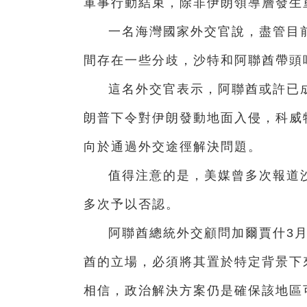
軍事行動結束，除非伊朗領導層發生
一名海灣國家外交官說，盡管目
間存在一些分歧，沙特和阿聯酋帶頭
這名外交官表示，阿聯酋或許已
朗普下令對伊朗發動地面入侵，科威
向於通過外交途徑解決問題。
值得注意的是，美媒曾多次報道沙
多次予以否認。
阿聯酋總統外交顧問加爾賈什3月
酋的立場，必須將其置於特定背景下
相信，政治解決方案仍是確保該地區