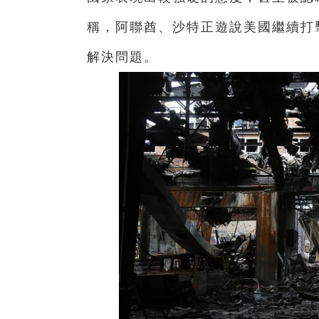
稱，阿聯酋、沙特正遊說美國繼續打
解決問題。