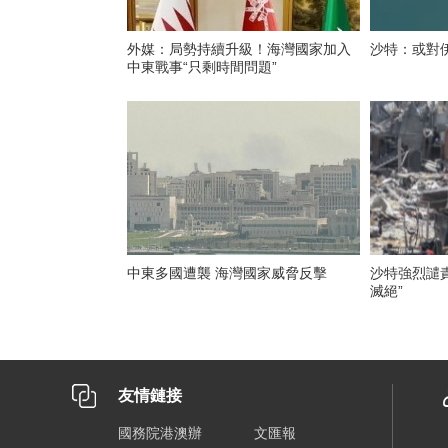
外媒：局勢持續升級！海灣國家加入
沙特：或對
中東戰事“只剩時間問題”
中東多國遭襲 海灣國家威脅反擊
沙特強烈譴
滅絕”
友情鏈接
國務院港澳辦
文匯報