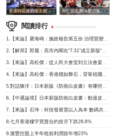
香港特區政府推出新一批銀色債券 每手1萬元保底息4.25厘
拜仁慕尼黑球星訪港 與球迷近距離互動
閱讀排行
1.【來論】屠海鳴：施政報告第五份 治理質變脈絡清
2.【解局】郭麗：高市內閣在“7.31”成立新版“特高課”意欲何為？
3.【來論】高松傑：從人民大會堂到立法會宴會廳——香港管治新範式的完整拼圖
4.【來論】高松傑：香港穩如磐石，背靠祖國才是真正的“終極護城河”
5.對話陳洋：日本新版《防衛白皮書》有哪些點值得警惕？
6.【中通論壇】日本新版防衛白皮書：動漫皮包藏不住軍國野心
7.【來論】石琤：科技發展需以人為本 數碼共融不應讓長者放棄傳統生活方式
8.七月香港樓宇買賣合約按月下跌28.8%
9.滙豐控股上半年稅前利潤按年增23%