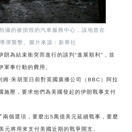
蘭拍攝的被損毀的汽車服務中心，該地曾在
導彈襲擊。圖片來源：新華社
伊朗為結束衝突而進行的談判“進展順利”，並
伊軍事行動的費用。
姆·朱胡里日前對英國廣播公司（BBC）阿拉
國施壓，要求他們為美國發起的伊朗戰事支付
了兩個選項，要麼出5萬億美元延續戰事，要麼
萬億美元將用來支付美國近期的戰爭開支。