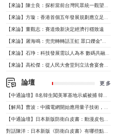
【來論】陳士良：探析當前台灣民眾統一觀望心態的深層成因
【來論】方璇：香港首個五年發展規劃應立足民生務實前行
【來論】董觀志：賽道煥新決定經濟行穩致遠
【來論】屠海鳴：兜兜轉轉話王虹 眾口鑠金“一邊倒”
【來論】石琤：科技發展需以人為本 數碼共融不應讓長者放棄傳統生活方式
【來論】高松傑：從人民大會堂到立法會宴會廳——香港管治新範式的完整拼圖
論壇
更 多
【中通論壇】8名韓生闖美軍基地示威被捕 韓國年輕人反美情緒從何而來？
【解局】曹波：中國電網開始應用量子技術，以後會不再停電嗎？
【中通論壇】日本新版防衛白皮書：動漫皮包藏不住軍國野心
對話陳洋：日本新版《防衛白皮書》有哪些點值得警惕？