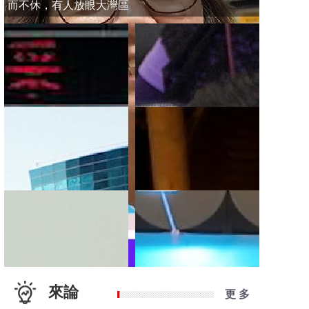
而不休，有人放眼大灣區
來論
更 多