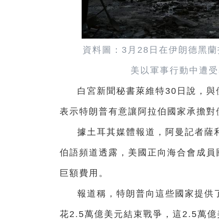
資料圖：3月28日在伊朗德黑
美以軍事行動中遭受
白宮新聞秘書萊維特30日說，與
表示特朗普有意讓阿拉伯國家承擔對
據土耳其媒體報道，阿曼記者薩利
伯語頻道透露，美國正向海合會成員
巨額費用。
報道稱，特朗普向這些國家提供
花2.5萬億美元結束戰爭，這2.5