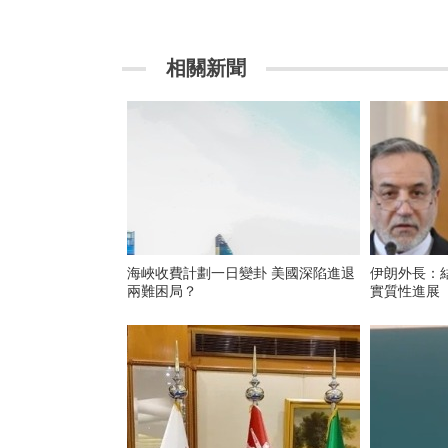
相關新聞
海峽收費計劃一日變卦 美國深陷進退
伊朗外長：
兩難困局？
實質性進展