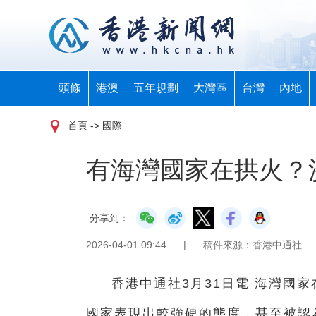
頭條
港澳
五年規劃
大灣區
台灣
內地
首頁
-> 國際
有海灣國家在拱火？
分享到：
2026-04-01 09:44
|
稿件來源：香港中通社
香港中通社3月31日電 海灣國
國家表現出較強硬的態度，甚至被認為