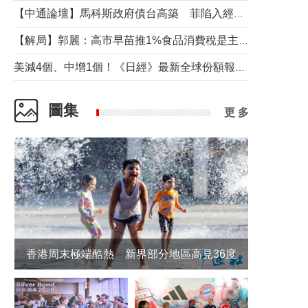
【中通論壇】馬科斯政府債台高築 菲陷入經濟困境與南海對抗惡循環？
【解局】郭麗：高市早苗推1%食品消費稅是主動作為還是被迫“飲鴆止渴”
美減4個、中增1個！《日經》最新全球份額報告透露了什麼？
圖集
更 多
香港周末極端酷熱 新界部分地區高見36度