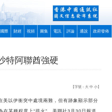
國際
財經
視頻
圖集
電訊
評論
通說
政府發佈
沙特阿聯酋強硬
【字號：
大
中
小
】
家在美以伊衝突中處境兩難，但有跡象顯示部分
在某種程度上“拱火”。美聯社3月30日報道