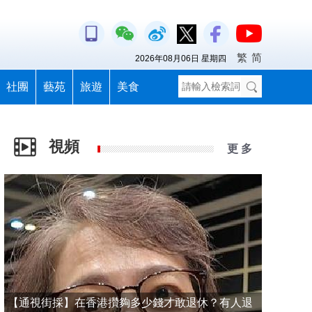
繁
简
2026年08月06日 星期四
社團
藝苑
旅遊
美食
視頻
更 多
【通視街採】在香港攢夠多少錢才敢退休？有人退