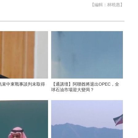
【編輯：林曉惠】
結束中東戰事談判未取得
【通講壇】阿聯酋將退出OPEC，全
球石油市場迎大變局？