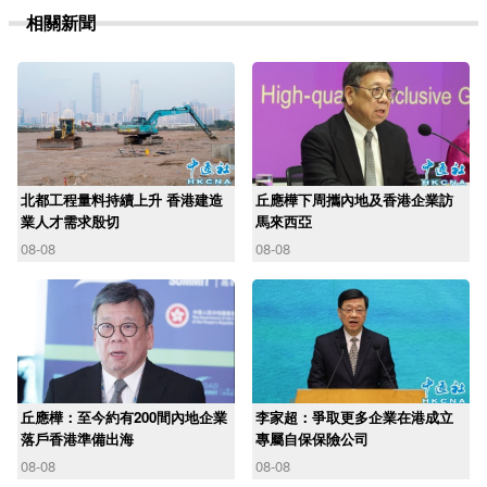
相關新聞
北都工程量料持續上升 香港建造
丘應樺下周攜內地及香港企業訪
業人才需求殷切
馬來西亞
08-08
08-08
丘應樺：至今約有200間內地企業
李家超：爭取更多企業在港成立
落戶香港準備出海
專屬自保保險公司
08-08
08-08