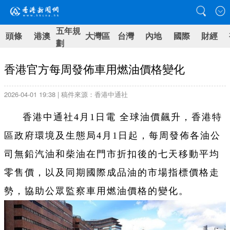
五年規
頭條
港澳
大灣區
台灣
內地
國際
財經
劃
香港官方每周發佈車用燃油價格變化
2026-04-01 19:38 | 稿件來源：香港中通社
香港中通社4月1日電 全球油價飆升，香港特
區政府環境及生態局4月1日起，每周發佈各油公
司無鉛汽油和柴油在門市折扣後的七天移動平均
零售價，以及同期國際成品油的市場指標價格走
勢，協助公眾監察車用燃油價格的變化。