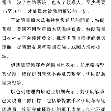
電信，沒了空防系統，也沒了領導人。至少需要
15至20年，才能重建被我們摧毀的一切。”
至於讓霍爾木茲海峽恢復通航的問題，特朗
普稱，美國不用對霍爾木茲海峽負責。特朗普當
日在社交平台接連發文，批評多個盟國拒絕參與
護航，提議盟友購買美國石油，或闖入海峽搶
油。
伊朗總統佩澤希齊揚同日表示，如果獲得堅
實保證，確保伊朗未來不再遭受攻擊，伊朗願意
結束戰爭。
以色列總理內塔尼亞胡則表示，對伊朗戰爭
已實現逾半數目標，包括擊斃數千名伊朗革命衛
隊成員，接近完成摧毀伊朗軍工產業，但他不想