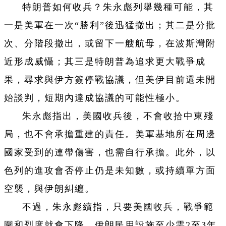
特朗普如何收兵？朱永彪列舉幾種可能，其
一是美軍在一次“勝利”後迅猛撤出；其二是分批
次、分階段撤出，或留下一艘航母，在波斯灣附
近形成威懾；其三是特朗普為追求更大戰爭成
果，尋求與伊方簽停戰協議，但美伊目前還未開
始談判，短期內達成協議的可能性極小。
朱永彪指出，美國收兵後，不會收拾中東殘
局，也不會承擔重建的責任。美軍基地所在周邊
國家受到的連帶傷害，也需自行承擔。此外，以
色列的進攻會否停止仍是未知數，或持續單方面
空襲，與伊朗糾纏。
不過，朱永彪續指，只要美國收兵，戰爭範
圍和烈度就會下降。伊朗民用設施至少需2至3年