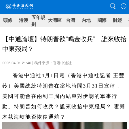
五年規
頭條
港澳
大灣區
台灣
內地
國際
財經
劃
【中通論壇】特朗普欲“鳴金收兵” 誰來收拾
中東殘局？
2026-04-01 21:40 | 稿件來源：香港中通社
香港中通社4月1日電（香港中通社記者 王豐
鈴）美國總統特朗普在當地時間3月31日宣稱，
美國可能會在兩到三周內結束對伊朗的軍事行
動。特朗普如何收兵？誰來收拾中東殘局？ 霍爾
木茲海峽能否恢復通航？