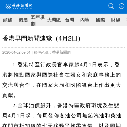
五年規
頭條
港澳
大灣區
台灣
內地
國際
財經
劃
香港早間新聞速覽（4月2日）
2026-04-02 09:01 | 稿件來源：香港新聞網
1.香港特區行政長官李家超4月1日表示，香
港將推動國家與國際社會在婦女和家庭事務上的
交流與合作，在國家大局和國際舞台上作出更大
貢獻。
2.全球油價飆升，香港特區政府環境及生態
局4月1日起，每周發佈各油公司無鉛汽油和柴油
在門市折扣後的七天移動平均零售價，以及同期