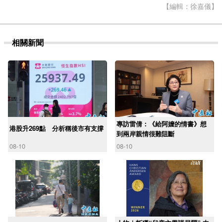
【編輯：徐嘉儀】
相關新聞
專訪雷倩：《給阿嬤的情書》想
港股升269點 分析稱後市有支撐
到兩岸親情很難阻斷
08-10
08-10