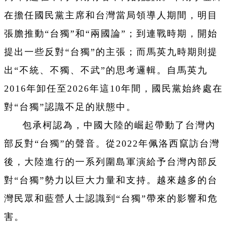
在擔任國民黨主席和台灣當局領導人期間，明目
張膽推動“台獨”和“兩國論”；到連戰時期，開始
提出一些反對“台獨”的主張；而馬英九時期則提
出“不統、不獨、不武”的思考邏輯。自馬英九
2016年卸任至2026年這10年間，國民黨始終處在
對“台獨”認識不足的狀態中。
包承柯認為，中國大陸的崛起帶動了台灣內
部反對“台獨”的聲音。從2022年佩洛西竄訪台灣
後，大陸進行的一系列圍島軍演給予台灣內部反
對“台獨”勢力以巨大力量和支持。越來越多的台
灣民眾和藍營人士認識到“台獨”帶來的影響和危
害。