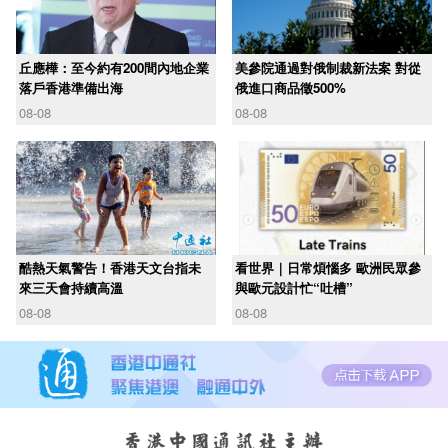
丘應樺：至今約有200間內地企業
美參院通過對俄制裁新法案 對從
落戶香港準備出海
俄進口商品徵500%
08-08
08-08
酷熱天氣警告！香港天文台指未
看世界｜日常煩惱多 歐洲民眾參
來三天會持續高溫
與歐元設計忙“吐槽”
08-08
08-08