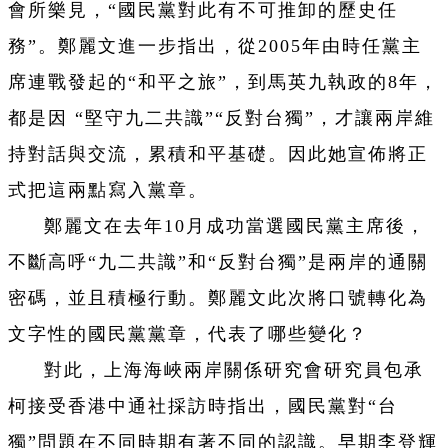
會所樂見，“國民黨對此有不可推卸的歷史任
務”。鄭麗文進一步指出，從2005年由時任黨主
席連戰發起的“和平之旅”，到馬英九執政的8年，
都是因 “堅守九二共識”“反對台獨”，才讓兩岸維
持對話與交流，累積和平基礎。因此她宣佈將正
式把這兩點寫入黨章。
鄭麗文在去年10月成功當選國民黨主席後，
不斷高呼“九二共識”和“反對台獨”是兩岸的通關
密碼，並且積極行動。鄭麗文此次將口號轉化為
文字性的國民黨黨章，代表了哪些變化？
對此，上海海峽兩岸關係研究會研究員包承
柯接受香港中通社採訪時指出，國民黨對“台
獨”問題在不同時期有著不同的認識。早期李登輝