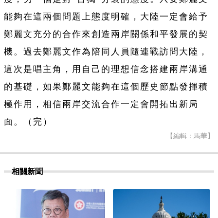
能夠在這兩個問題上態度明確，大陸一定會給予
鄭麗文充分的合作來創造兩岸關係和平發展的契
機。過去鄭麗文作為陪同人員隨連戰訪問大陸，
這次是唱主角，用自己的理想信念搭建兩岸溝通
的基礎，如果鄭麗文能夠在這個歷史節點發揮積
極作用，相信兩岸交流合作一定會開拓出新局
面。（完）
【編輯：馬華】
相關新聞