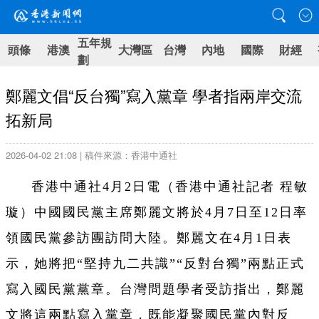
五年規
頭條
港澳
大灣區
台灣
內地
國際
財經
劃
鄭麗文倡“反台獨”寫入黨章 學者指兩岸交流
拓新局
2026-04-02 21:08 | 稿件來源：香港中通社
香港中通社4月2日電（香港中通社記者 程敏
璇）中國國民黨主席鄭麗文將於4月7日至12日率
領國民黨參訪團訪問大陸。鄭麗文在4月1日表
示，她將把“堅持九二共識”“反對台獨”兩點正式
寫入國民黨黨章。台灣問題學者受訪指出，鄭麗
文將這兩點寫入黨章，既能凝聚國民黨內對反