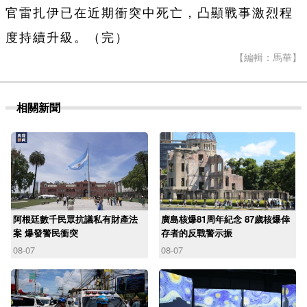
官雷扎伊已在近期衝突中死亡，凸顯戰事激烈程
度持續升級。（完）
【編輯：馬華】
相關新聞
阿根廷數千民眾抗議私有財產法
廣島核爆81周年紀念 87歲核爆倖
案 爆發警民衝突
存者的反戰警示振
08-07
08-07