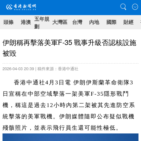
五年規
頭條
港澳
大灣區
台灣
內地
國際
財經
劃
伊朗稱再擊落美軍F-35 戰事升級否認核設施
被毀
2026-04-03 20:39 | 稿件來源：香港中通社
香港中通社4月3日電 伊朗伊斯蘭革命衛隊3
日宣稱在中部空域擊落一架美軍F-35隱形戰鬥
機，稱這是過去12小時內第二架被其先進防空系
統擊落的美軍戰機。伊朗媒體隨即公布疑似戰機
殘骸照片，並表示飛行員生還可能性極低。