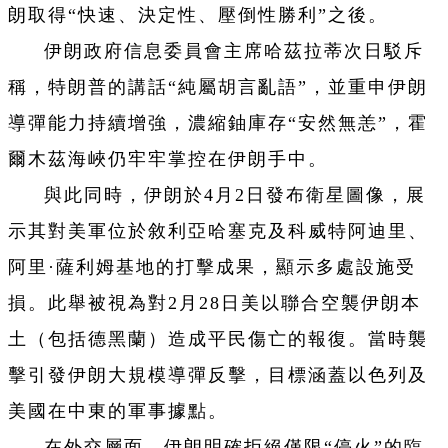
朗取得“快速、決定性、壓倒性勝利”之後。
伊朗政府信息委員會主席哈茲拉蒂次日駁斥
稱，特朗普的講話“純屬胡言亂語”，並重申伊朗
導彈能力持續增強，濃縮鈾庫存“安然無恙”，霍
爾木茲海峽仍牢牢掌控在伊朗手中。
與此同時，伊朗於4月2日發布衛星圖像，展
示其對美軍位於敘利亞哈塞克及科威特阿迪里、
阿里·薩利姆基地的打擊成果，顯示多處設施受
損。此舉被視為對2月28日美以聯合空襲伊朗本
土（包括德黑蘭）造成平民傷亡的報復。當時襲
擊引發伊朗大規模導彈反擊，目標涵蓋以色列及
美國在中東的軍事據點。
在外交層面，伊朗明確拒絕僅限“停火”的臨