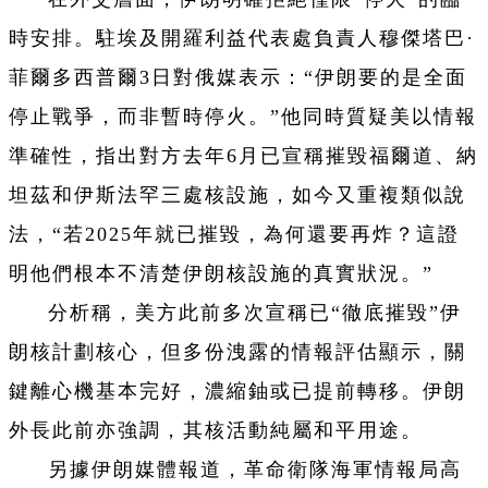
時安排。駐埃及開羅利益代表處負責人穆傑塔巴·
菲爾多西普爾3日對俄媒表示：“伊朗要的是全面
停止戰爭，而非暫時停火。”他同時質疑美以情報
準確性，指出對方去年6月已宣稱摧毀福爾道、納
坦茲和伊斯法罕三處核設施，如今又重複類似說
法，“若2025年就已摧毀，為何還要再炸？這證
明他們根本不清楚伊朗核設施的真實狀況。”
分析稱，美方此前多次宣稱已“徹底摧毀”伊
朗核計劃核心，但多份洩露的情報評估顯示，關
鍵離心機基本完好，濃縮鈾或已提前轉移。伊朗
外長此前亦強調，其核活動純屬和平用途。
另據伊朗媒體報道，革命衛隊海軍情報局高