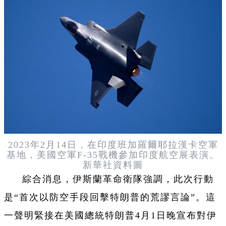
2023年2月14日，在印度班加羅爾耶拉漢卡空軍
基地，美國空軍F-35戰機參加印度航空展表演。
新華社資料圖
綜合消息，伊斯蘭革命衛隊強調，此次行動
是“首次以防空手段回擊特朗普的荒謬言論”。這
一聲明緊接在美國總統特朗普4月1日晚宣布對伊