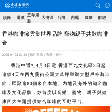
五年規
頭條
港澳
大灣區
台灣
內地
國際
財經
劃
香港咖啡節雲集世界品牌 寵物親子共歎咖啡
香
2026-04-03 21:20 | 稿件來源：香港中通社
香港中通社4月3日電 香港西九文化區3日起
連續4天在西九藝術公園大草坪舉辦大型戶外咖啡
節，匯聚逾80個來自本地、內地及海外的知名咖
啡及文化品牌，亦首度以音樂、寵物、親子與健
康四大主題提供結合咖啡的互動平台。