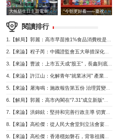
大熊貓生日主題電車在香港島行駛
“今朝更好看——慶祝中國共產黨成立105周年名家作品展”6日起舉行
閱讀排行
1.【解局】郭麗：高市早苗推1%食品消費稅是主動作為還是被迫“飲鴆止渴”
2.【來論】程子芮：中國證監會五大舉措深化內地香港資本市場合作
3.【來論】曹波：上市五天成“股王”，長鑫到底做對什麼了？
4.【來論】許江山：化解青年“就業冰河” 產業升級與過渡支援須雙軌並行
5.【來論】屠海鳴：施政報告第五份 治理質變脈絡清
6.【解局】郭麗：高市內閣在“7.31”成立新版“特高課”意欲何為？
7.【來論】洪錦鉉：堅持和完善行政主導 切實維護行政立法良性互動
8.【來論】高松傑：從人民大會堂到立法會宴會廳——香港管治新範式的完整拼圖
9.【來論】高松傑：香港穩如磐石，背靠祖國才是真正的“終極護城河”