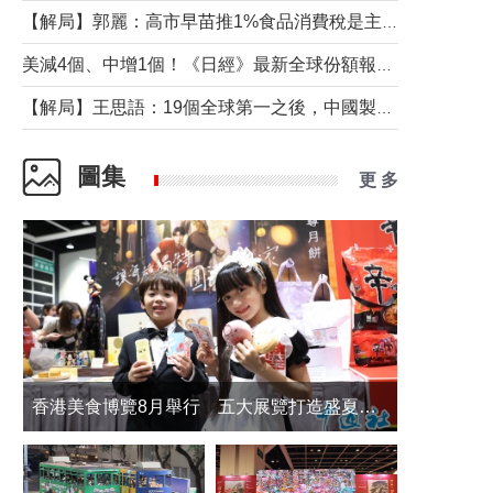
【解局】郭麗：高市早苗推1%食品消費稅是主動作為還是被迫“飲鴆止渴”
美減4個、中增1個！《日經》最新全球份額報告透露了什麼？
【解局】王思語：19個全球第一之後，中國製造還需跨過哪些關口？
圖集
更 多
香港美食博覽8月舉行 五大展覽打造盛夏嘉年華