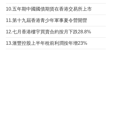
10.五年期中國國債期貨在香港交易所上市
11.第十九屆香港青少年軍事夏令營開營
12.七月香港樓宇買賣合約按月下跌28.8%
13.滙豐控股上半年稅前利潤按年增23%