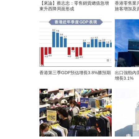
【來論】蔡志忠：零售銷貨總值急增
香港零售業
東升西降局面形成
旅客增加及
香港第三季GDP預估增長3.8%勝預期
出口強勁內需改善 香港次
增長3.1%