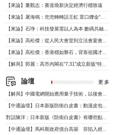
【來論】董觀志：賽道煥新決定經濟行穩致遠
【來論】屠海鳴：兜兜轉轉話王虹 眾口鑠金“一邊倒”
【來論】石琤：科技發展需以人為本 數碼共融不應讓長者放棄傳統生活方式
【來論】高松傑：從人民大會堂到立法會宴會廳——香港管治新範式的完整拼圖
【來論】高松傑：香港穩如磐石，背靠祖國才是真正的“終極護城河”
【解局】郭麗：高市內閣在“7.31”成立新版“特高課”意欲何為？
論壇
更 多
【解局】中國電網開始應用量子技術，以後會不再停電嗎？
【中通論壇】日本新版防衛白皮書：動漫皮包藏不住軍國野心
對話陳洋：日本新版《防衛白皮書》有哪些點值得警惕？
【中通論壇】馬科斯政府債台高築 菲陷入經濟困境與南海對抗惡循環？