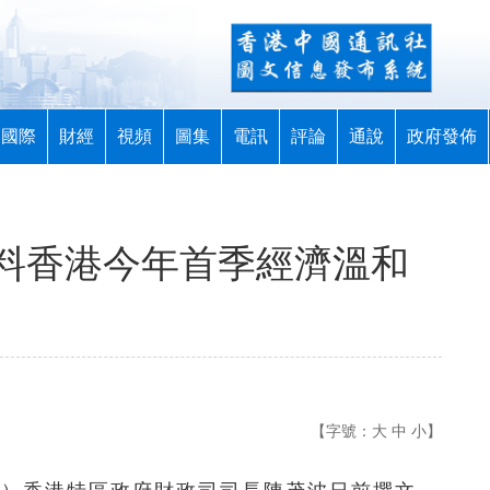
國際
財經
視頻
圖集
電訊
評論
通說
政府發佈
料香港今年首季經濟溫和
【字號：
大
中
小
】