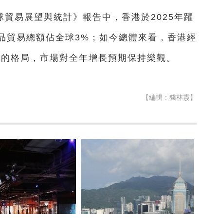
貿易展望與統計》報告中，香港於2025年躍
品貿易總額佔全球3%；如今總體來看，香港經
好的格局，市場對全年增長預期保持樂觀。
【編輯：錢林霞】