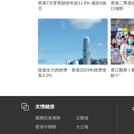
香港7月零售額按年跌11.8% 連跌5個
香港二季度經濟
月
口強勁
疫後全力拼經濟 香港2023年經濟增
香江觀察 |
長3.2%
銀十”
友情鏈接
國務院港澳辦
文匯報
香港中聯辦
大公報