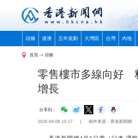
頭條
港澳
五年規劃
大灣區
台灣
內地
首頁
-> 頭條
零售樓市多線向好 
增長
分享到：
2026-04-06 15:17
|
稿件來源：香港新聞網