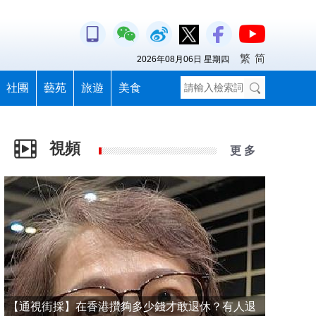
繁
简
2026年08月06日 星期四
社團
藝苑
旅遊
美食
視頻
更 多
【通視街採】在香港攢夠多少錢才敢退休？有人退