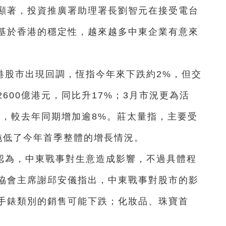
顯著，投資推廣署助理署長劉智元在接受電台
基於香港的穩定性，越來越多中東企業有意來
港股市出現回調，恆指今年來下跌約2%，但交
600億港元，同比升17%；3月市況更為活
元，較去年同期增加逾8%。莊太量指，主要受
拖低了今年首季整體的增長情況。
認為，中東戰事對生意造成影響，不過具體程
協會主席謝邱安儀指出，中東戰事對股市的影
手錶類別的銷售可能下跌；化妝品、珠寶首