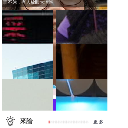
而不休，有人放眼大灣區
來論
更 多