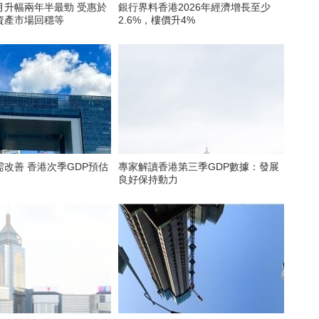
月升幅兩年半最勁 受惠於
銀行界料香港2026年經濟增長至少
資產市場回穩等
2.6%，樓價升4%
季GDP預估
專家解讀香港第三季GDP數據：發展
良好保持動力