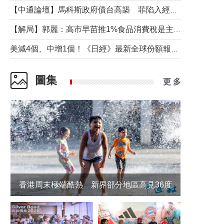
【中通論壇】馬科斯政府債台高築 菲陷入經濟困境與南海對抗惡循環？
【解局】郭麗：高市早苗推1%食品消費稅是主動作為還是被迫“飲鴆止渴”
美減4個、中增1個！《日經》最新全球份額報告透露了什麼？
圖集
更 多
香港周末極端酷熱 新界部分地區高見36度