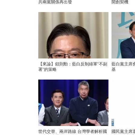
共兩黨關係再出發
開創契機
【來論】鈕則勳：藍白反制綠軍“不副
藍白黨主席
署”的策略
基
世代交替、兩岸路線 台灣學者解析國
國民黨主席