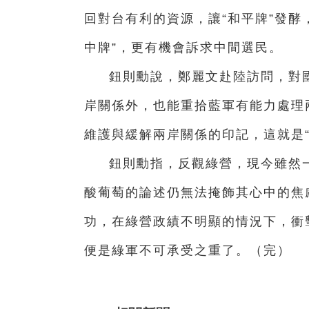
回對台有利的資源，讓“和平牌”發酵
中牌”，更有機會訴求中間選民。
鈕則勳說，鄭麗文赴陸訪問，對國
岸關係外，也能重拾藍軍有能力處理
維護與緩解兩岸關係的印記，這就是“
鈕則勳指，反觀綠營，現今雖然
酸葡萄的論述仍無法掩飾其心中的焦
功，在綠營政績不明顯的情況下，衝擊
便是綠軍不可承受之重了。（完）