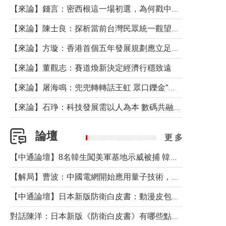
【來論】錢言：密西根這一場初選，為何戳中了兩黨最痛的神經？
【來論】陳士良：探析當前台灣民眾統一觀望心態的深層成因
【來論】方璇：香港首個五年發展規劃應立足民生務實前行
【來論】董觀志：賽道煥新決定經濟行穩致遠
【來論】屠海鳴：兜兜轉轉話王虹 眾口鑠金“一邊倒”
【來論】石琤：科技發展需以人為本 數碼共融不應讓長者放棄傳統生活方式
論壇
更 多
【中通論壇】8名韓生闖美軍基地示威被捕 韓國年輕人反美情緒從何而來？
【解局】曹波：中國電網開始應用量子技術，以後會不再停電嗎？
【中通論壇】日本新版防衛白皮書：動漫皮包藏不住軍國野心
對話陳洋：日本新版《防衛白皮書》有哪些點值得警惕？