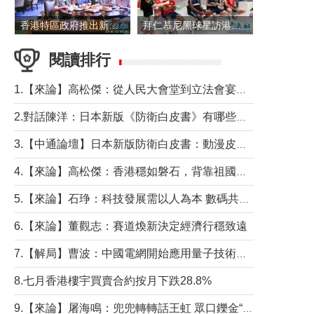
香港特區政府推出新一批銀色債券 每手1萬元保底息4.25厘
拜仁慕尼黑球星訪港 與球迷近距離互動
閱讀排行
1.【來論】高松傑：從人民大會堂到立法會宴會廳——香港管治新範式的完整拼圖
2.對話陳洋：日本新版《防衛白皮書》有哪些點值得警惕？
3.【中通論壇】日本新版防衛白皮書：動漫皮包藏不住軍國野心
4.【來論】高松傑：香港穩如磐石，背靠祖國才是真正的“終極護城河”
5.【來論】石琤：科技發展需以人為本 數碼共融不應讓長者放棄傳統生活方式
6.【來論】董觀志：賽道煥新決定經濟行穩致遠
7.【解局】曹波：中國電網開始應用量子技術，以後會不再停電嗎？
8.七月香港樓宇買賣合約按月下跌28.8%
9.【來論】屠海鳴：兜兜轉轉話王虹 眾口鑠金“一邊倒”