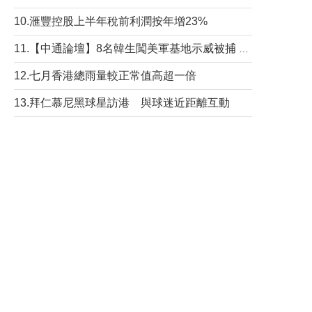
10.滙豐控股上半年稅前利潤按年增23%
11.【中通論壇】8名韓生闖美軍基地示威被捕 韓國年輕人反美情緒從何而來？
12.七月香港總雨量較正常值高超一倍
13.拜仁慕尼黑球星訪港 與球迷近距離互動