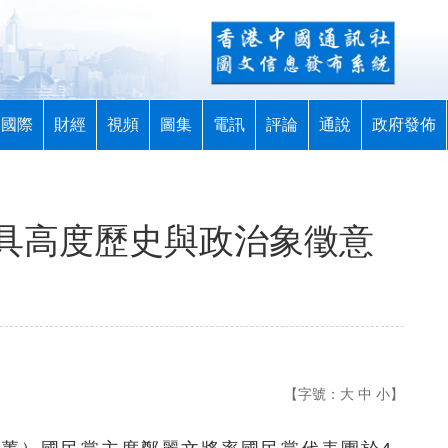
國際
財經
視頻
圖集
電訊
評論
通說
政府發佈
具高度歷史與政治象徵意
【字號：
大
中
小
】