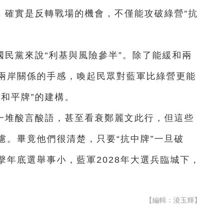
，確實是反轉戰場的機會，不僅能攻破綠營“抗
民黨來說“利基與風險參半”。除了能緩和兩
兩岸關係的手感，喚起民眾對藍軍比綠營更能
和平牌”的建構。
一堆酸言酸語，甚至看衰鄭麗文此行，但這些
慮。畢竟他們很清楚，只要“抗中牌”一旦破
年底選舉事小，藍軍2028年大選兵臨城下，
【編輯：淩玉輝】