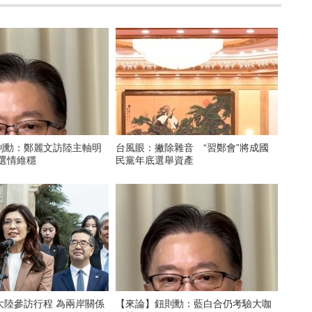
則勳：鄭麗文訪陸主軸明
台風眼：撇除雜音 “習鄭會”將成國
營選情維穩
民黨年底選舉資產
大陸參訪行程 為兩岸關係
【來論】鈕則勳：藍白合仍考驗大咖