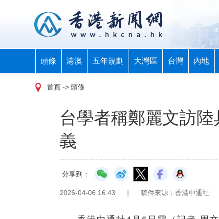
頭條
港澳
五年規劃
大灣區
台灣
內地
首頁
-> 頭條
台學者稱鄭麗文訪陸
義
分享到：
2026-04-06 16:43
|
稿件來源：香港中通社