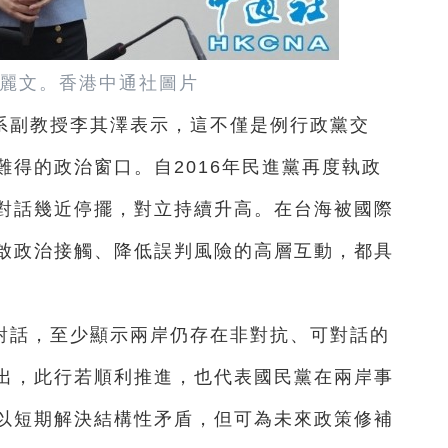
麗文。香港中通社圖片
系副教授李其澤表示，這不僅是例行政黨交
得的政治窗口。自2016年民進黨再度執政
對話幾近停擺，對立持續升高。在台海被國際
啟政治接觸、降低誤判風險的高層互動，都具
對話，至少顯示兩岸仍存在非對抗、可對話的
出，此行若順利推進，也代表國民黨在兩岸事
以短期解決結構性矛盾，但可為未來政策修補