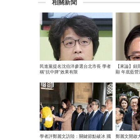
相關新聞
民進黨提名沈伯洋參選台北市長 學者
【來論】鈕
稱“抗中牌”效果有限
顯 年底藍
學者評鄭麗文訪陸：關鍵節點破冰 國
鄭麗文開啟