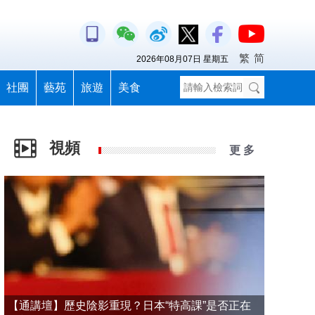
繁
简
2026年08月07日 星期五
社團
藝苑
旅遊
美食
視頻
更 多
【通講壇】歷史陰影重現？日本“特高課”是否正在