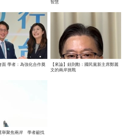
智慧
會面 學者：為強化合作奠
【來論】鈕則勳：國民黨新主席鄭麗
文的兩岸挑戰
選舉聚焦兩岸 學者籲找