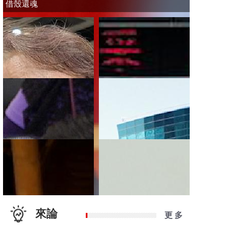
借殼還魂
來論
更 多