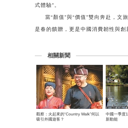
式體驗”。
當“顏值”與“價值”雙向奔赴，
是春的饋贈，更是中國消費韌性與創
相關新聞
觀察：火起來的“Country Walk”何以
中國一季度
吸引外國遊客？
新動能