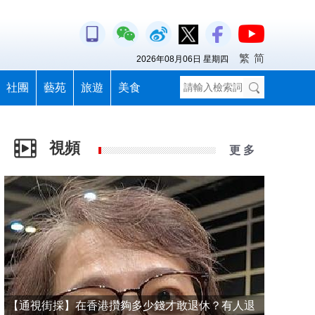
繁
简
2026年08月06日 星期四
社團
藝苑
旅遊
美食
視頻
更 多
【通視街採】在香港攢夠多少錢才敢退休？有人退