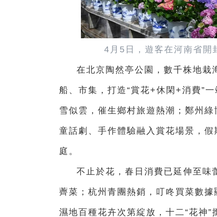
4月5日，遊客在河南省
在北京陶然亭公園，數千株地栽
船、市集，打造“賞花+休閑+消費”
雪似雲，催生鄉村旅遊熱潮；鄭州綠
童話劇、手作體驗融入賞花場景，假
庭。
不止於花，春日消費已延伸至味
薺菜；杭州青團熱銷，叮咚買菜數據
濕地百種花卉次第綻放，十二“花神