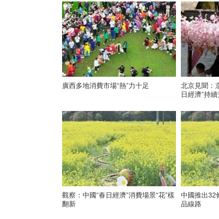
廣西多地消費市場“熱”力十足
北京見聞：
日經濟”持續
觀察：中國“春日經濟”消費場景“花”樣
中國推出32
翻新
品線路