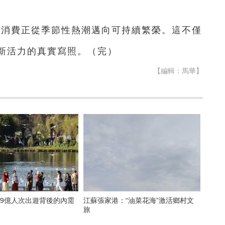
文旅消費正從季節性熱潮邁向可持續繁榮。這不僅
新活力的真實寫照。（完）
【編輯：馬華】
19億人次出遊背後的內需
江蘇張家港：“油菜花海”激活鄉村文
旅