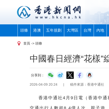
頭條
港澳
五年規劃
大灣區
台灣
內地
首頁
-> 頭條
中國春日經濟“花樣”綻
分享到：
2026-04-09 20:24
|
稿件來源：香港中通社
香港中通社4月9日電（香港中通
交通出行人數超8.4億人次，親子