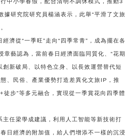
推行中小學春假，配合清明不調休模式，推動3
數據研究院研究員楊涵表示，此舉“平滑了文旅
”。
經濟從“一季旺”走向“四季常青”，成為擺在各
授章藝認為，當前春日經濟面臨同質化、“花期
要以創新破局、以特色立身、以長效運營替代短
態、民俗、產業優勢打造差異化文旅IP，推
賞花+徒步”等多元融合，實現從一季賞花向四季體
系主任梁學成建議，利用人工智能等新技術打
大春日經濟的附加值，給人們增添不一樣的沉浸