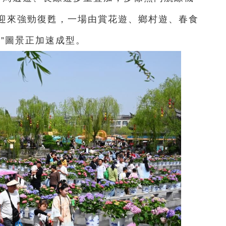
迎來強勁復甦，一場由賞花遊、鄉村遊、春食
”圖景正加速成型。