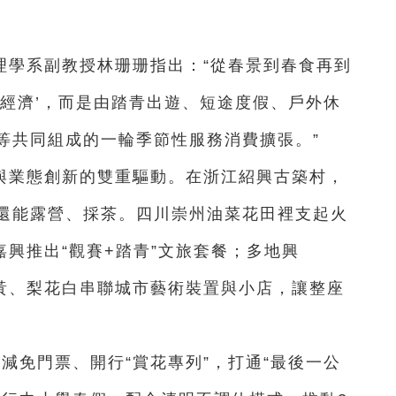
理學系副教授林珊珊指出：“從春景到春食再到
花經濟’，而是由踏青出遊、短途度假、戶外休
等共同組成的一輪季節性服務消費擴張。”
與業態創新的雙重驅動。在浙江紹興古築村，
還能露營、採茶。四川崇州油菜花田裡支起火
嘉興推出“觀賽+踏青”文旅套餐；多地興
油菜花黃、梨花白串聯城市藝術裝置與小店，讓整座
減免門票、開行“賞花專列”，打通“最後一公