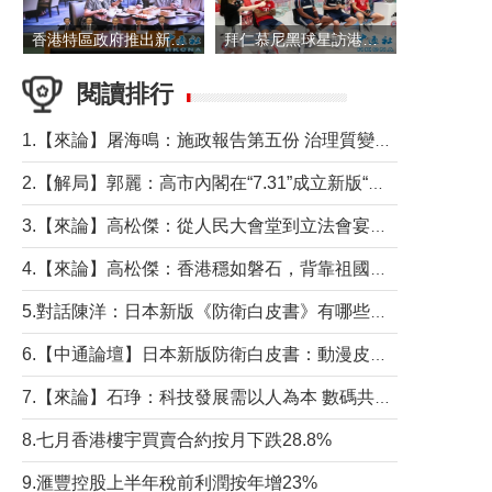
香港特區政府推出新一批銀色債券 每手1萬元保底息4.25厘
拜仁慕尼黑球星訪港 與球迷近距離互動
閱讀排行
1.【來論】屠海鳴：施政報告第五份 治理質變脈絡清
2.【解局】郭麗：高市內閣在“7.31”成立新版“特高課”意欲何為？
3.【來論】高松傑：從人民大會堂到立法會宴會廳——香港管治新範式的完整拼圖
4.【來論】高松傑：香港穩如磐石，背靠祖國才是真正的“終極護城河”
5.對話陳洋：日本新版《防衛白皮書》有哪些點值得警惕？
6.【中通論壇】日本新版防衛白皮書：動漫皮包藏不住軍國野心
7.【來論】石琤：科技發展需以人為本 數碼共融不應讓長者放棄傳統生活方式
8.七月香港樓宇買賣合約按月下跌28.8%
9.滙豐控股上半年稅前利潤按年增23%