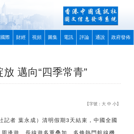
國際
財經
視頻
圖集
電訊
評論
通說
政府發佈
放 邁向“四季常青”
【字號：
大
中
小
】
社記者 葉永成）清明假期3天結束，中國全國
遊、周邊遊、長線遊多重叠加，多條熱門航線機