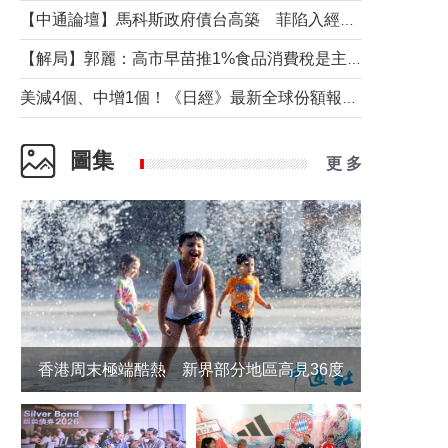
【中通論壇】馬科斯政府債台高築 菲陷入經濟困境與南海對抗惡循環？
【解局】郭麗：高市早苗推1%食品消費稅是主動作為還是被迫“飲鴆止渴”
美減4個、中增1個！《日經》最新全球份額報告透露了什麼？
圖集
更 多
香港周末極端酷熱 新界部分地區高見36度