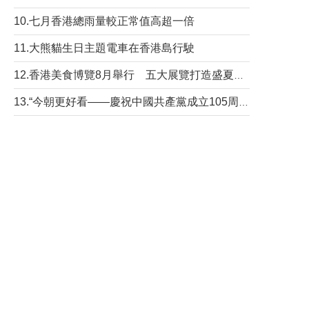
10.七月香港總雨量較正常值高超一倍
11.大熊貓生日主題電車在香港島行駛
12.香港美食博覽8月舉行 五大展覽打造盛夏嘉年華
13.“今朝更好看——慶祝中國共產黨成立105周年名家作品展”6日起舉行