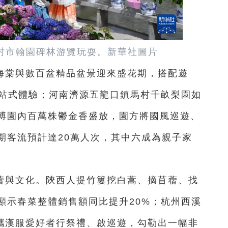
開封市翰園碑林游覽玩耍。新華社圖片
海棠與數百盆精品盆景迎來盛花期，搭配遊
一站式體驗；河南濟源五龍口鎮馬村千畝梨園如
博園內百萬株鬱金香盛放，園方將國風巡遊、
期客流預計達20萬人次，其中六成為親子家
蕾與文化。陝西人提竹簍挖白蒿、摘苜蓿、找
顯示春菜整體銷售額同比提升20%；杭州西溪
”攜漢服愛好者行祭禮、啟巡遊，勾勒出一幅非