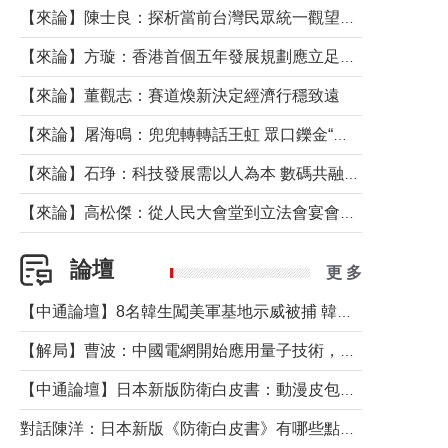
【來論】陳士良：探析當前台灣民眾統一觀望心態的深層成因
【來論】方璇：香港首個五年發展規劃應立足民生務實前行
【來論】董觀志：賽道煥新決定經濟行穩致遠
【來論】屠海鳴：兜兜轉轉話王虹 眾口鑠金“一邊倒”
【來論】石琤：科技發展需以人為本 數碼共融不應讓長者放棄傳統生活方式
【來論】高松傑：從人民大會堂到立法會宴會廳——香港管治新範式的完整拼圖
論壇
更 多
【中通論壇】8名韓生闖美軍基地示威被捕 韓國年輕人反美情緒從何而來？
【解局】曹波：中國電網開始應用量子技術，以後會不再停電嗎？
【中通論壇】日本新版防衛白皮書：動漫皮包藏不住軍國野心
對話陳洋：日本新版《防衛白皮書》有哪些點值得警惕？