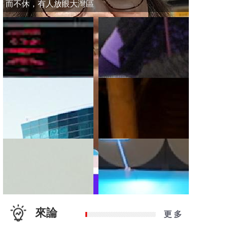
而不休，有人放眼大灣區
來論
更 多