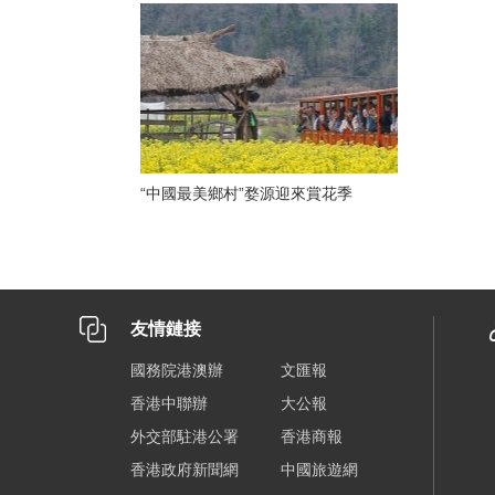
“中國最美鄉村”婺源迎來賞花季
友情鏈接
國務院港澳辦
文匯報
香港中聯辦
大公報
外交部駐港公署
香港商報
香港政府新聞網
中國旅遊網