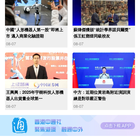
中國“人形機器人第一股”即將上
蘇煒傑獲頒“統計學界諾貝爾獎”
市 邁入商業化驗證期
係王虹鄧煜同級校友
08-07
08-07
王興興：2025年宇樹科技人形機
中方：近期位黃岩島附近演訓演
器人出貨量全球第一
練是對菲嚴正警告
08-07
08-07