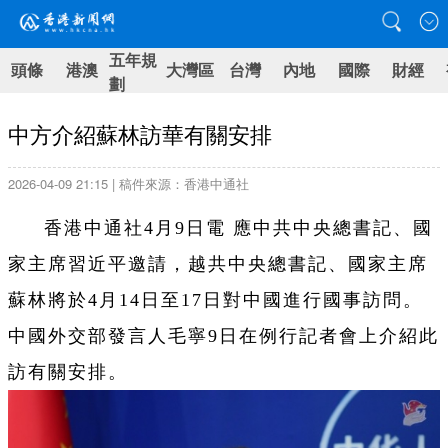
五年規
頭條
港澳
大灣區
台灣
內地
國際
財經
劃
中方介紹蘇林訪華有關安排
2026-04-09 21:15 | 稿件來源：香港中通社
香港中通社4月9日電 應中共中央總書記、國
家主席習近平邀請，越共中央總書記、國家主席
蘇林將於4月14日至17日對中國進行國事訪問。
中國外交部發言人毛寧9日在例行記者會上介紹此
訪有關安排。